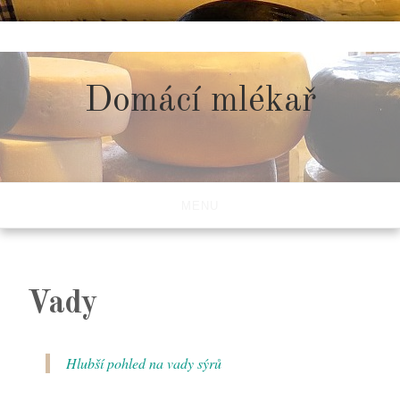
Skip
to
content
Domácí mlékař
MENU
Vady
Hlubší pohled na vady sýrů