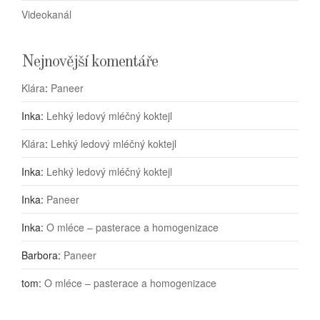
Videokanál
Nejnovější komentáře
Klára
:
Paneer
Inka
:
Lehký ledový mléčný koktejl
Klára
:
Lehký ledový mléčný koktejl
Inka
:
Lehký ledový mléčný koktejl
Inka
:
Paneer
Inka
:
O mléce – pasterace a homogenizace
Barbora
:
Paneer
tom
:
O mléce – pasterace a homogenizace