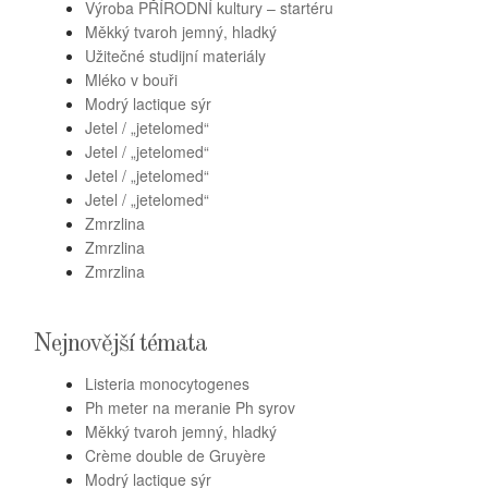
Výroba PŘÍRODNÍ kultury – startéru
Měkký tvaroh jemný, hladký
Užitečné studijní materiály
Mléko v bouři
Modrý lactique sýr
Jetel / „jetelomed“
Jetel / „jetelomed“
Jetel / „jetelomed“
Jetel / „jetelomed“
Zmrzlina
Zmrzlina
Zmrzlina
Nejnovější témata
Listeria monocytogenes
Ph meter na meranie Ph syrov
Měkký tvaroh jemný, hladký
Crème double de Gruyère
Modrý lactique sýr