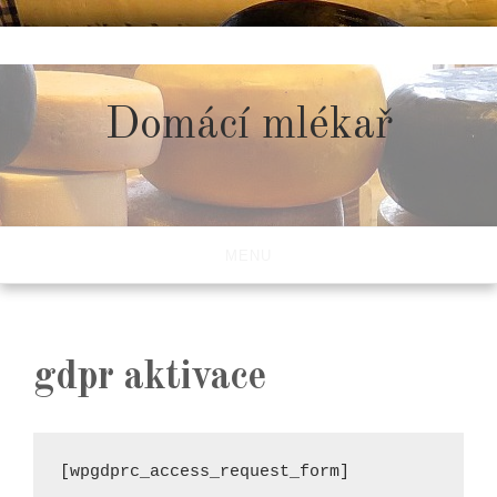
Skip
to
content
Domácí mlékař
MENU
gdpr aktivace
[wpgdprc_access_request_form]