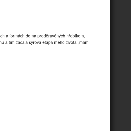
ítkách a formách doma proděravěných hřebíkem,
ormu a tím začala sýrová etapa mého života „mám