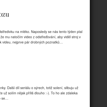
ozu
středivku na mléko. Naposledy se nás tento týden ptal
že mu natočím video z odstřeďování, aby viděl stroj v
u k videu, nejprve pár drobných poznatků…
y. Další díl seriálu o sýrech, totiž solení, slibuju už
e už solím nějak příliš dlouho :-). To ho ale zdaleka
bo se…