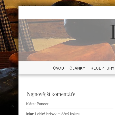
Skip
to
content
ÚVOD
ČLÁNKY
RECEPTURY
Nejnovější komentáře
Klára
:
Paneer
Inka
:
Lehký ledový mléčný koktejl