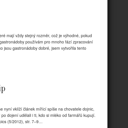
eré mají vždy stejný rozměr, což je výhodné, pokud
gastronádoby používám pro mnoho fází zpracování
 co jsou gastronádoby dobré, jsem vytvořila tento
ip
 nyní vklíží článek mířící spíše na chovatele dojnic,
 po dojení udělali i ti, kdo si mléko od farmářů kupují.
pics (5/2012), str. 7–9…