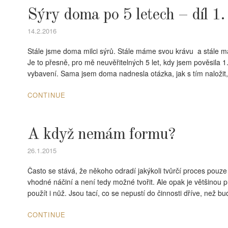
Sýry doma po 5 letech – díl 1.
14.2.2016
Stále jsme doma milci sýrů. Stále máme svou krávu a stále mám
Je to přesně, pro mě neuvěřitelných 5 let, kdy jsem pověsila 
vybavení. Sama jsem doma nadnesla otázka, jak s tím naložit
CONTINUE
A když nemám formu?
26.1.2015
Často se stává, že někoho odradí jakýkoli tvůrčí proces pouze
vhodné náčiní a není tedy možné tvořit. Ale opak je většinou 
použít i nůž. Jsou tací, co se nepustí do činnosti dříve, než
CONTINUE