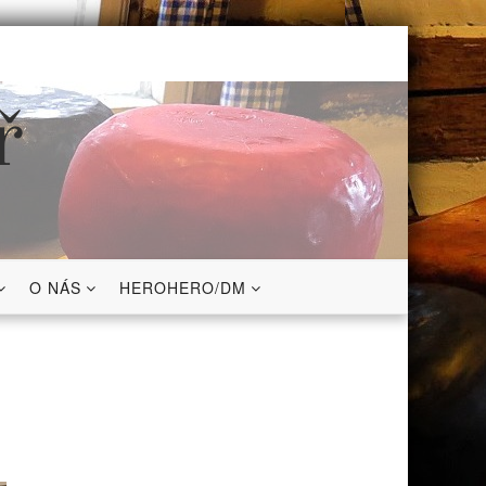
ř
O NÁS
HEROHERO/DM