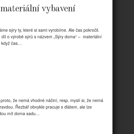
 materiální vybavení
e sýry ty, které si sami vyrobíme. Ale čas pokročil.
1. díl o výrobě sýrů s názvem „Sýry doma“ – materiální
, když čas…
 proto, že nemá vhodné náčiní, resp. myslí si, že nemá
pravdou. Řezbář obvykle pracuje s dlátem, ale lze
 budou mít doma sadu…