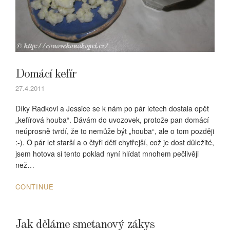
Domácí kefír
27.4.2011
Díky Radkovi a Jessice se k nám po pár letech dostala opět
„kefírová houba“. Dávám do uvozovek, protože pan domácí
neúprosně tvrdí, že to nemůže být „houba“, ale o tom později
:-). O pár let starší a o čtyři děti chytřejší, což je dost důležité,
jsem hotova si tento poklad nyní hlídat mnohem pečlivěji
než…
CONTINUE
Jak děláme smetanový zákys