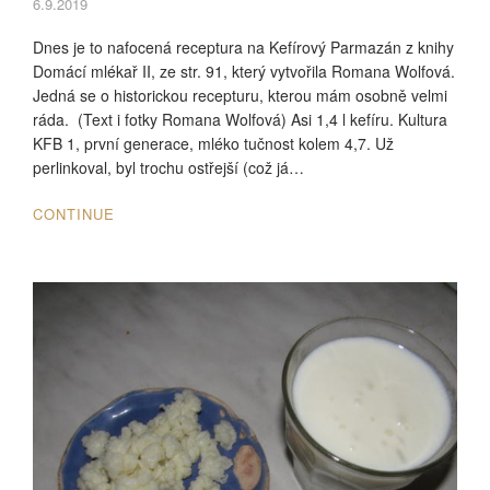
6.9.2019
Dnes je to nafocená receptura na Kefírový Parmazán z knihy
Domácí mlékař II, ze str. 91, který vytvořila Romana Wolfová.
Jedná se o historickou recepturu, kterou mám osobně velmi
ráda. (Text i fotky Romana Wolfová) Asi 1,4 l kefíru. Kultura
KFB 1, první generace, mléko tučnost kolem 4,7. Už
perlinkoval, byl trochu ostřejší (což já…
CONTINUE