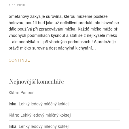
1.11.2010
Smetanový zákys je surovina, kterou můžeme posléze –
hotovou, použít buď jako už definitivní produkt, ale hlavně se
dále používá při zpracovávání mléka. Každé mléko může při
vhodných podmínkách kysnout a státi se z něj kyselé mléko
– ale podotýkám – při vhodných podmínkách ! A protože je
právě mléko surovina dost náchylná k chytání…
CONTINUE
Nejnovější komentáře
Klára
:
Paneer
Inka
:
Lehký ledový mléčný koktejl
Klára
:
Lehký ledový mléčný koktejl
Inka
:
Lehký ledový mléčný koktejl