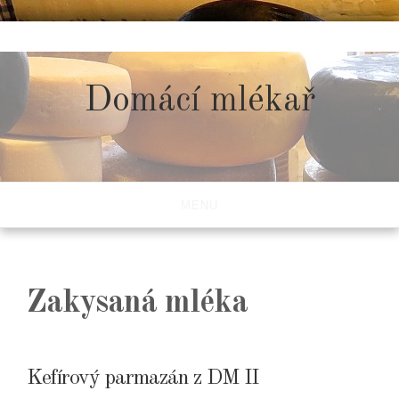
Skip
to
content
Domácí mlékař
MENU
Zakysaná mléka
Kefírový parmazán z DM II