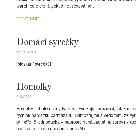
tvaroh po otelení, pokud neuschováme…
CONTINUE
Domácí syrečky
14.12.2010
[pleskání syrečků]
Homolky
9.6.2010
Homolky neboli sušený tvaroh – vynikající možnost, jak zpracov
rychlou náhražku parmazánu. Samozřejmě s vědomím, že vy
přiměřeně jednoduchá – naprosto nenákladná na suroviny (po
náčiní a ani času nezabere příliš Na…