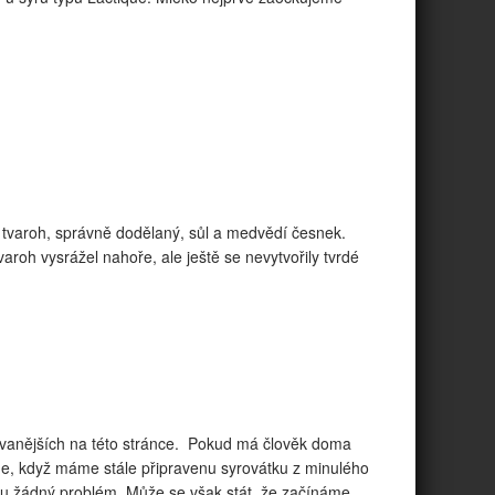
ný tvaroh, správně dodělaný, sůl a medvědí česnek.
aroh vysrážel nahoře, ale ještě se nevytvořily tvrdé
vovanějších na této stránce. Pokud má člověk doma
ne, když máme stále připravenu syrovátku z minulého
ou žádný problém. Může se však stát, že začínáme