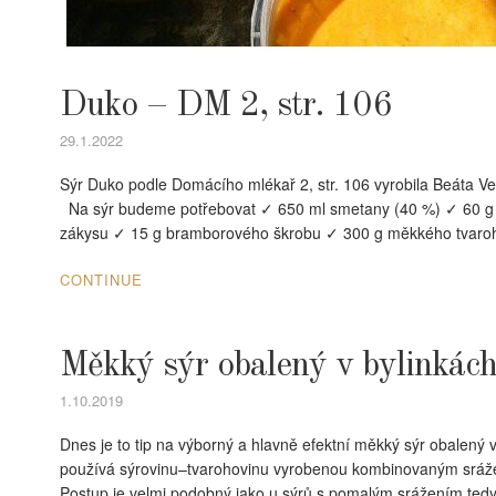
Duko – DM 2, str. 106
29.1.2022
Sýr Duko podle Domácího mlékař 2, str. 106 vyrobila Beáta Ve
Na sýr budeme potřebovat ✓ 650 ml smetany (40 %) ✓ 60 g
zákysu ✓ 15 g bramborového škrobu ✓ 300 g měkkého tvaroh
CONTINUE
Měkký sýr obalený v bylinkác
1.10.2019
Dnes je to tip na výborný a hlavně efektní měkký sýr obalený 
používá sýrovinu–tvarohovinu vyrobenou kombinovaným srážen
Postup je velmi podobný jako u sýrů s pomalým srážením tedy