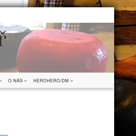
ř
O NÁS
HEROHERO/DM