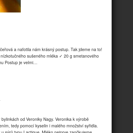
čeřová a nafotila nám krásný postup. Tak jdeme na to!
 nízkotučného sušeného mléka ✓ 20 g smetanového
u Postup je velmi…
h
v bylinkách od Veroniky Nagy. Veronika k výrobě
ím, tedy pomocí kyselin i malého množství syřidla.
 u sýrů typu Lactique. Mléko nejprve zaočkujeme