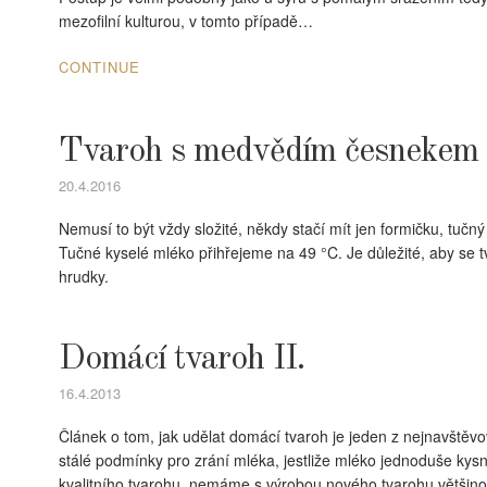
mezofilní kulturou, v tomto případě…
CONTINUE
Tvaroh s medvědím česnekem
20.4.2016
Nemusí to být vždy složité, někdy stačí mít jen formičku, tuč
Tučné kyselé mléko přihřejeme na 49 °C. Je důležité, aby se tv
hrudky.
Domácí tvaroh II.
16.4.2013
Článek o tom, jak udělat domácí tvaroh je jeden z nejnavště
stálé podmínky pro zrání mléka, jestliže mléko jednoduše kys
kvalitního tvarohu, nemáme s výrobou nového tvarohu většin