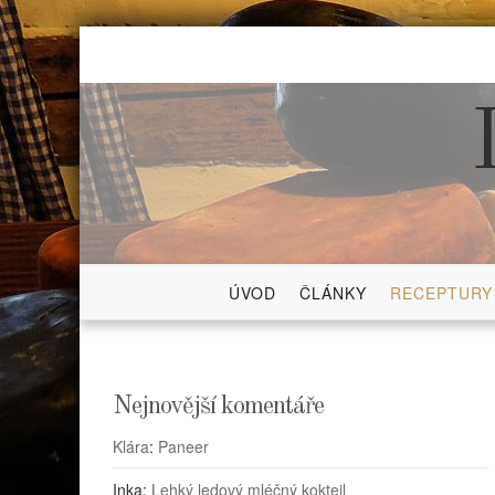
Skip
to
content
ÚVOD
ČLÁNKY
RECEPTURY
Nejnovější komentáře
Klára
:
Paneer
Inka
:
Lehký ledový mléčný koktejl