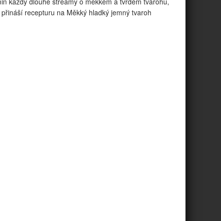
in každý dlouhé streamy o měkkém a tvrdém tvarohu,
přináší recepturu na Měkký hladký jemný tvaroh