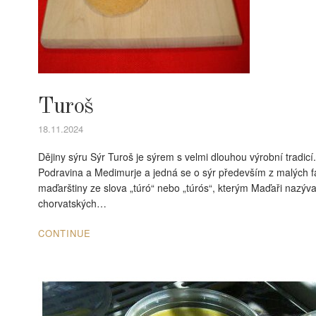
Turoš
18.11.2024
Dějiny sýru Sýr Turoš je sýrem s velmi dlouhou výrobní tradic
Podravina a Medimurje a jedná se o sýr především z malých 
maďarštiny ze slova „túró“ nebo „túrós“, kterým Maďaři nazýva
chorvatských…
CONTINUE