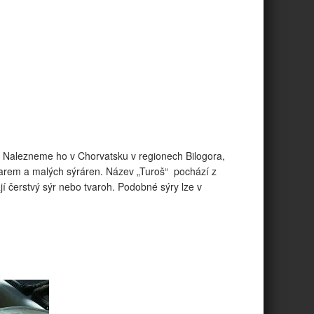
í. Nalezneme ho v Chorvatsku v regionech Bilogora,
farem a malých sýráren. Název „Turoš“ pochází z
jí čerstvý sýr nebo tvaroh. Podobné sýry lze v