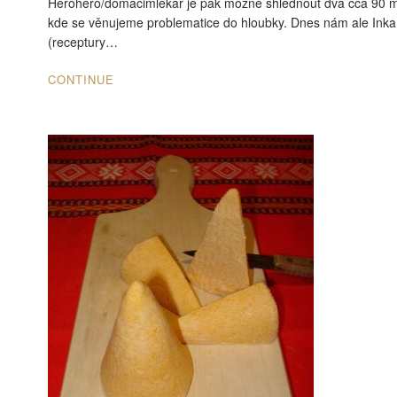
Herohero/domacimlekar je pak možné shlédnout dva cca 90 m
kde se věnujeme problematice do hloubky. Dnes nám ale Inka 
(receptury…
CONTINUE