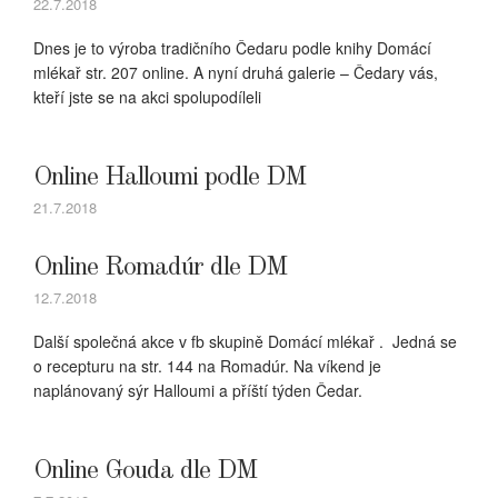
22.7.2018
Dnes je to výroba tradičního Čedaru podle knihy Domácí
mlékař str. 207 online. A nyní druhá galerie – Čedary vás,
kteří jste se na akci spolupodíleli
Online Halloumi podle DM
21.7.2018
Online Romadúr dle DM
12.7.2018
Další společná akce v fb skupině Domácí mlékař . Jedná se
o recepturu na str. 144 na Romadúr. Na víkend je
naplánovaný sýr Halloumi a příští týden Čedar.
Online Gouda dle DM