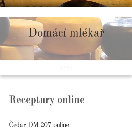
Skip
to
content
Domácí mlékař
MENU
Receptury online
Čedar DM 207 online