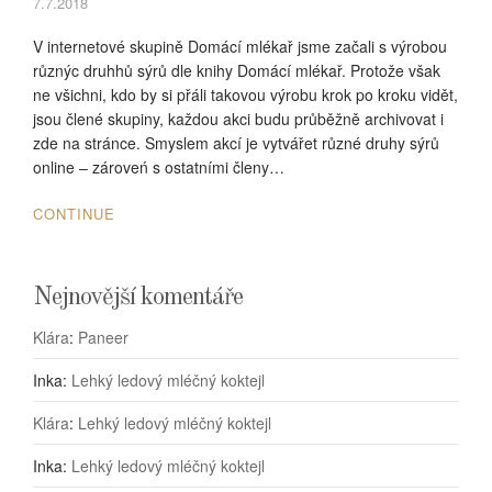
7.7.2018
V internetové skupině Domácí mlékař jsme začali s výrobou
různýc druhhů sýrů dle knihy Domácí mlékař. Protože však
ne všichni, kdo by si přáli takovou výrobu krok po kroku vidět,
jsou člené skupiny, každou akci budu průběžně archivovat i
zde na stránce. Smyslem akcí je vytvářet různé druhy sýrů
online – zároveń s ostatními členy…
CONTINUE
Nejnovější komentáře
Klára
:
Paneer
Inka
:
Lehký ledový mléčný koktejl
Klára
:
Lehký ledový mléčný koktejl
Inka
:
Lehký ledový mléčný koktejl