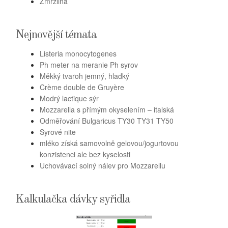
Zmrzlina
Nejnovější témata
Listeria monocytogenes
Ph meter na meranie Ph syrov
Měkký tvaroh jemný, hladký
Crème double de Gruyère
Modrý lactique sýr
Mozzarella s přímým okyselením – italská
Odměřování Bulgaricus TY30 TY31 TY50
Syrové nite
mléko získá samovolně gelovou/jogurtovou
konzistenci ale bez kyselosti
Uchovávací solný nálev pro Mozzarellu
Kalkulačka dávky syřidla