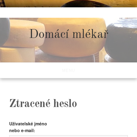
Skip
to
content
Domácí mlékař
MENU
Ztracené heslo
Uživatelské jméno
nebo e-mail: