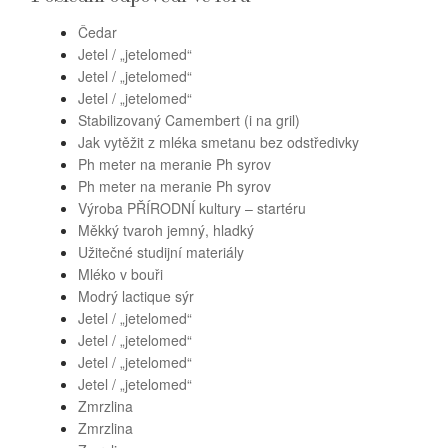
Čedar
Jetel / „jetelomed“
Jetel / „jetelomed“
Jetel / „jetelomed“
Stabilizovaný Camembert (i na gril)
Jak vytěžit z mléka smetanu bez odstředivky
Ph meter na meranie Ph syrov
Ph meter na meranie Ph syrov
Výroba PŘÍRODNÍ kultury – startéru
Měkký tvaroh jemný, hladký
Užitečné studijní materiály
Mléko v bouři
Modrý lactique sýr
Jetel / „jetelomed“
Jetel / „jetelomed“
Jetel / „jetelomed“
Jetel / „jetelomed“
Zmrzlina
Zmrzlina