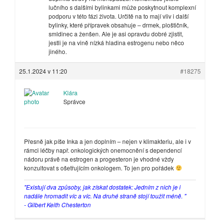
lučního s dalšími bylinkami může poskytnout komplexní
podporu v této fázi života. Určitě na to mají vliv i další
bylinky, které přípravek obsahuje – drmek, ploštičník,
smldinec a ženšen. Ale je asi opravdu dobré zjistit,
jestli je na vině nízká hladina estrogenu nebo něco
jiného.
25.1.2024 v 11:20
#18275
Klára
Správce
Přesně jak píše Inka a jen doplním – nejen v klimakteriu, ale i v
rámci léčby např. onkologických onemocnění s dependencí
nádoru právě na estrogen a progesteron je vhodné vždy
konzultovat s ošetřujícím onkologem. To jen pro pořádek
"Existují dva způsoby, jak získat dostatek: Jedním z nich je i
nadále hromadit víc a víc. Na druhé straně stojí toužit méně. "
- Gilbert Keith Chesterton