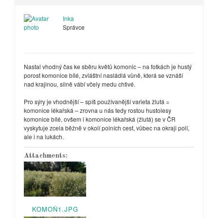
Inka
Správce
Nastal vhodný čas ke sběru květů komonic – na fotkách je hustý
porost komonice bílé, zvláštní nasládlá vůně, která se vznáší
nad krajinou, silně vábí včely medu chtivé.
Pro sýry je vhodnější – spíš používanější varieta žlutá =
komonice lékařská – zrovna u nás tedy rostou hustolesy
komonice bílé, ovšem i komonice lékařská (žlutá) se v ČR
vyskytuje zcela běžně v okolí polních cest, vůbec na okraji polí,
ale i na lukách.
Attachments:
KOMOŇ1.JPG