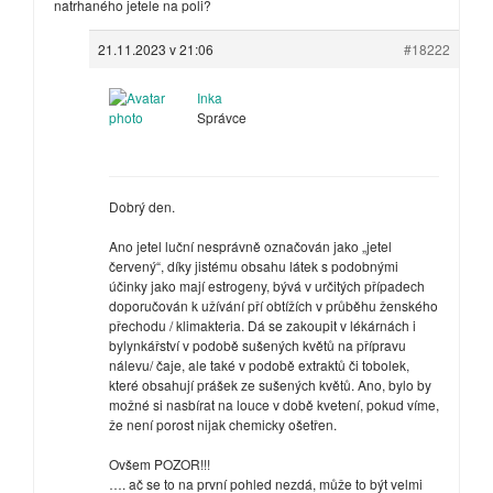
natrhaného jetele na poli?
21.11.2023 v 21:06
#18222
Inka
Správce
Dobrý den.
Ano jetel luční nesprávně označován jako „jetel
červený“, díky jistému obsahu látek s podobnými
účinky jako mají estrogeny, bývá v určitých případech
doporučován k užívání pří obtížích v průběhu ženského
přechodu / klimakteria. Dá se zakoupit v lékárnách i
bylynkářství v podobě sušených květů na přípravu
nálevu/ čaje, ale také v podobě extraktů či tobolek,
které obsahují prášek ze sušených květů. Ano, bylo by
možné si nasbírat na louce v době kvetení, pokud víme,
že není porost nijak chemicky ošetřen.
Ovšem POZOR!!!
…. ač se to na první pohled nezdá, může to být velmi