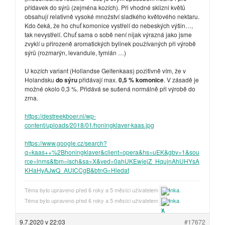
přídavek do sýrů (zejména kozích). Při vhodné sklizni květů
obsahují relativně vysoké množství sladkého květového nektaru.
Kdo čeká, že ho chuť komonice vystřelí do nebeských výšin…,
tak nevystřelí. Chuť sama o sobě není nijak výrazná jako jsme
zvyklí u přirozeně aromatických bylinek používaných při výrobě
sýrů (rozmarýn, levandule, tymián …)
U kozích variant (Hollandse Geitenkaas) pozitivně vím, že v
Holandsku
do sýru
přidávají max.
0,5 % komonice
. V zásadě je
možné okolo 0,3 %. Přidává se sušená normálně při výrobě do
zrna.
https://destreekboer.nl/wp-
content/uploads/2018/01/honingklaver-kaas.jpg
https://www.google.cz/search?
q=kaas++%2Bhoningklaver&client=opera&hs=uEK&gbv=1&sou
rce=lnms&tbm=isch&sa=X&ved=0ahUKEwjejZ_HqujnAhUHYsA
KHaHyAJwQ_AUICCgB&btnG=Hledat
Téma bylo upraveno před 6 roky a 5 měsíci uživatelem
Inka
.
Téma bylo upraveno před 6 roky a 5 měsíci uživatelem
Inka
.
9.7.2020 v 22:03
#17672