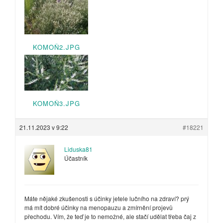
KOMOŇ2.JPG
KOMOŇ3.JPG
21.11.2023 v 9:22
#18221
Liduska81
Účastník
Máte nějaké zkušenosti s účinky jetele lučního na zdraví? prý
má mít dobré účinky na menopauzu a zmírnění projevů
přechodu. Vím, že teď je to nemožné, ale stačí udělat třeba čaj z