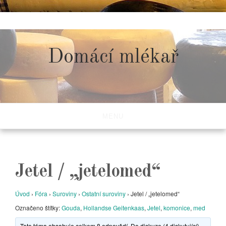
Skip
to
content
Domácí mlékař
MENU
Jetel / „jetelomed“
Úvod
›
Fóra
›
Suroviny
›
Ostatní suroviny
›
Jetel / „jetelomed“
Označeno štítky:
Gouda
,
Hollandse Geitenkaas
,
Jetel
,
komonice
,
med
Toto téma obsahuje celkem 8 odpovědí. Do diskuze (4 diskutující)