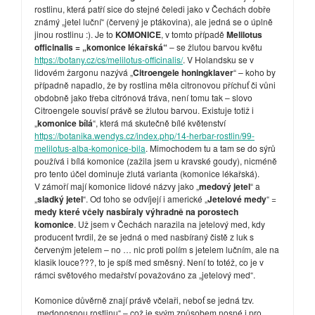
rostlinu, která patří sice do stejné čeledi jako v Čechách dobře
známý „jetel luční“ (červený je ptákovina), ale jedná se o úplně
jinou rostlinu :). Je to
KOMONICE
, v tomto případě
Melilotus
officinalis = „komonice lékařská“
– se žlutou barvou květu
https://botany.cz/cs/melilotus-officinalis/
. V Holandsku se v
lidovém žargonu nazývá „
Citroengele honingklaver
“ – koho by
případně napadlo, že by rostlina měla citronovou příchuť či vůni
obdobně jako třeba citrónová tráva, není tomu tak – slovo
Citroengele souvisí právě se žlutou barvou. Existuje totiž i
„
komonice bílá
“, která má skutečně bílé květenství
https://botanika.wendys.cz/index.php/14-herbar-rostlin/99-
melilotus-alba-komonice-bila
. Mimochodem tu a tam se do sýrů
používá i bílá komonice (zažila jsem u kravské goudy), nicméně
pro tento účel dominuje žlutá varianta (komonice lékařská).
V zámoří mají komonice lidové názvy jako „
medový jetel
“ a
„
sladký jetel
“. Od toho se odvíjejí i americké „
Jetelové medy
“ =
medy které včely nasbíraly výhradně na porostech
komonice
. Už jsem v Čechách narazila na jetelový med, kdy
producent tvrdil, že se jedná o med nasbíraný čistě z luk s
červeným jetelem – no … nic proti polím s jetelem lučním, ale na
klasik louce???, to je spíš med směsný. Není to totéž, co je v
rámci světového medařství považováno za „jetelový med“.
Komonice důvěrně znají právě včelaři, neboť se jedná tzv.
„medonosnou rostlinu“ – což je svým způsobem nosné i pro