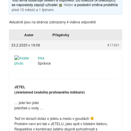
se naposledy zapojil uživatel
Helen
a poslední změna proběhla
před 10 měsíci a 1 týdnem
.
Aktuálně jsou na stránce zobrazeny 4 vlákna odpovědí
Autor
Příspěvky
23.2.2020 v 19:09
#17491
Inka
Správce
JETEL
(Jetelomed českého prohnaného mlékaře)
… jetel ten jetel
jetelíček u vody …
Teď mi dorazil dotaz o jetelu a medu v goudách
Problém není ani tak v JETELU, jako spíš v lidském faktoru.
Respektive v kombinaci jistého stupně pohodlnosti s