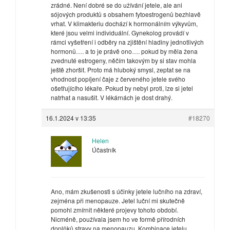
zrádné. Není dobré se do užívání jetele, ale ani
sójových produktů s obsahem fytoestrogenů bezhlavě
vrhat. V klimakteriu dochází k hormonálním výkyvům,
které jsou velmi individuální. Gynekolog provádí v
rámci vyšetření i odběry na zjištění hladiny jednotlivých
hormonů…. a to je právě ono…. pokud by měla žena
zvednuté estrogeny, něčím takovým by si stav mohla
ještě zhoršit. Proto má hluboký smysl, zeptat se na
vhodnost popíjení čaje z červeného jetele svého
ošetřujícího lékaře. Pokud by nebyl proti, lze si jetel
natrhat a nasušit. V lékárnách je dost drahý.
16.1.2024 v 13:35
#18270
Helen
Účastník
Ano, mám zkušenosti s účinky jetele lučního na zdraví,
zejména při menopauze. Jetel luční mi skutečně
pomohl zmírnit některé projevy tohoto období.
Nicméně, používala jsem ho ve formě přírodních
doplňků stravy na menopauzu. Kombinace jetelu