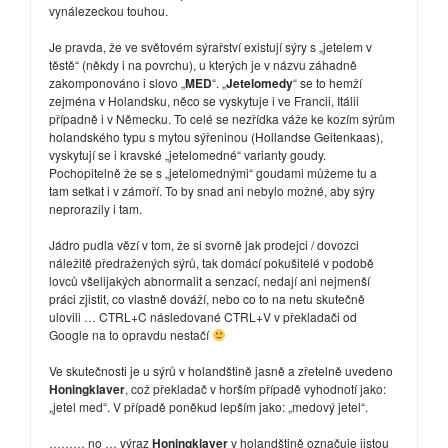
vynálezeckou touhou.
Je pravda, že ve světovém sýrařství existují sýry s „jetelem v
těstě“ (někdy i na povrchu), u kterých je v názvu záhadně
zakomponováno i slovo „
MED
“. „
Jetelomedy
“ se to hemží
zejména v Holandsku, něco se vyskytuje i ve Francii, Itálii
případně i v Německu. To celé se nezřídka váže ke kozím sýrům
holandského typu s mytou sýřeninou (Hollandse Geitenkaas),
vyskytují se i kravské „jetelomedné“ varianty goudy.
Pochopitelně že se s „jetelomednými“ goudami můžeme tu a
tam setkat i v zámoří. To by snad ani nebylo možné, aby sýry
neprorazily i tam.
Jádro pudla vězí v tom, že si svorně jak prodejci / dovozci
náležitě předražených sýrů, tak domácí pokušitelé v podobě
lovců všelijakých abnormalit a senzací, nedají ani nejmenší
práci zjistit, co vlastně dováží, nebo co to na netu skutečně
ulovili … CTRL+C následované CTRL+V v překladači od
Google na to opravdu nestačí
Ve skutečnosti je u sýrů v holandštině jasně a zřetelně uvedeno
Honingklaver
, což překladač v horším případě vyhodnotí jako:
„jetel med“. V případě poněkud lepším jako: „medový jetel“.
……… no … výraz
Honingklaver
v holandštině označuje jistou