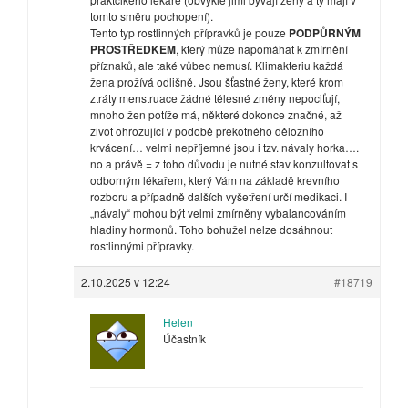
tomto směru pochopení).
Tento typ rostlinných přípravků je pouze
PODPŮRNÝM
PROSTŘEDKEM
, který může napomáhat k zmírnění
příznaků, ale také vůbec nemusí. Klimakteriu každá
žena prožívá odlišně. Jsou šťastné ženy, které krom
ztráty menstruace žádné tělesné změny nepociťují,
mnoho žen potíže má, některé dokonce značné, až
život ohrožující v podobě překotného děložního
krvácení… velmi nepříjemné jsou i tzv. návaly horka….
no a právě = z toho důvodu je nutné stav konzultovat s
odborným lékařem, který Vám na základě krevního
rozboru a případně dalších vyšetření určí medikaci. I
„návaly“ mohou být velmi zmírněny vybalancováním
hladiny hormonů. Toho bohužel nelze dosáhnout
rostlinnými přípravky.
2.10.2025 v 12:24
#18719
Helen
Účastník