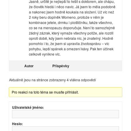
Jasně, určitě je nejlepší to řešit s doktorem, ale chápu,
že člověk hledá i něco navíc. Já jsem to měla podobně
a nakonec jsem hodně koukala na složení. Už víc než
2 roky beru doplněk Womeno, protože v něm je
kombinace jetele, drmku i ploštičníku, takže všechno,
co se na menopauzu doporučuje. Není to samozřejmě
žádný zázrak, který vymaže všechny potíže, ale rozdíl
oproti době, kdy jsem nebrala nic, je znatelný. Hodně
pomohlo i to, že jsem si upravila životosprávu – víc
pohybu, lepší spánek a omezení kávy. Pak ten účinek
celkově vynikne víc.
Autor
Příspěvky
Aktuálně jsou na stránce zobrazeny 4 vlákna odpovědí
Pro reakci na toto téma se musíte přihlásit.
Uživatelské jméno:
Heslo: