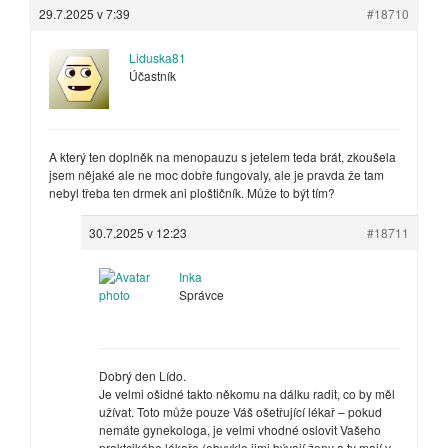
29.7.2025 v 7:39
#18710
Liduska81
Účastník
A který ten doplněk na menopauzu s jetelem teda brát, zkoušela
jsem nějaké ale ne moc dobře fungovaly, ale je pravda že tam
nebyl třeba ten drmek ani ploštičník. Může to být tím?
30.7.2025 v 12:23
#18711
Inka
Správce
Dobrý den Lído.
Je velmi ošidné takto někomu na dálku radit, co by měl
užívat. Toto může pouze Váš ošetřující lékař – pokud
nemáte gynekologa, je velmi vhodné oslovit Vašeho
praktcikého lékaře (obvykle jimi bývají ženy a ty mají v