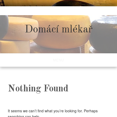
Skip
to
content
Domácí mlékař
MENU
Nothing Found
It seems we can’t find what you’re looking for. Perhaps
searching can help.