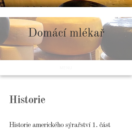
Skip
to
content
Domácí mlékař
MENU
Historie
Historie amerického sýrařství 1. část