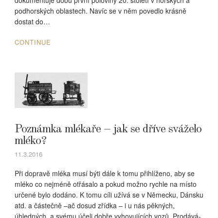
dokumentuje dobu první poloviny 20. století v horských a
podhorských oblastech. Navíc se v něm povedlo krásně
dostat do…
CONTINUE
Poznámka mlékaře – jak se dříve sváželo
mléko?
11.3.2016
Při dopravě mléka musí býti dále k tomu přihlíženo, aby se
mléko co nejméně otřásalo a pokud možno rychle na místo
určené bylo dodáno. K tomu cíli užívá se v Německu, Dánsku
atd. a částečně –ač dosud zřídka – i u nás pěkných,
úhledných, a svému účeli dobře vyhovujících vozů. Prodává-