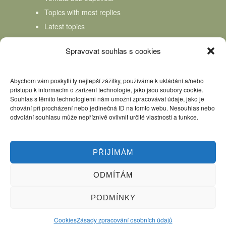
Topics with most replies
Latest topics
Topics Freshness
Spravovat souhlas s cookies
Abychom vám poskytli ty nejlepší zážitky, používáme k ukládání a/nebo
přístupu k informacím o zařízení technologie, jako jsou soubory cookie.
Souhlas s těmito technologiemi nám umožní zpracovávat údaje, jako je
chování při procházení nebo jedinečná ID na tomto webu. Nesouhlas nebo
odvolání souhlasu může nepříznivě ovlivnit určité vlastnosti a funkce.
PŘIJÍMÁM
ODMÍTÁM
Úvod
Kniha Domácí mlékař
Nápověda
Podpořte nás, děkujeme
PODMÍNKY
Copyright © 2026 Domácí mlékař. All rights reserved.
Cookies
Zásady zpracování osobních údajů