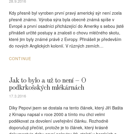
28.9.2016
Kdy přesně byl vyroben první pravý americký sýr není zcela
přesně známo. Výroba sýra byla obecně známá spíše v
Evropě a první osadníci přicházející do Ameriky s sebou jistě
přinášeli určité postupy a znalosti o chovu mléčného skotu,
které jim byly známé právě z Evropy. Přinášeli je především
do nových Anglických kolonií. V různých zemích…
CONTINUE
Jak to bylo a už to není – O
podkrkošských mlékárnách
17.3.2016
Díky Pepovi jsem se dostala na tento článek, který Jiří Bašta
z Krnapu napsal v roce 2000 a tímto mu chci velmi
poděkovat za dovolení uveřejnění článku. Rozhodně
doporučuji přečíst, protože je to článek, který krásně