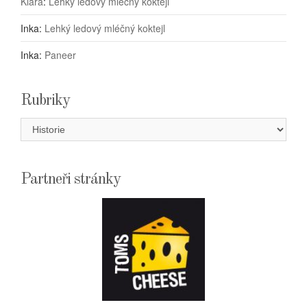
Klára
:
Lehký ledový mléčný koktejl
Inka
:
Lehký ledový mléčný koktejl
Inka
:
Paneer
Rubriky
Rubriky
Partneři stránky
E-