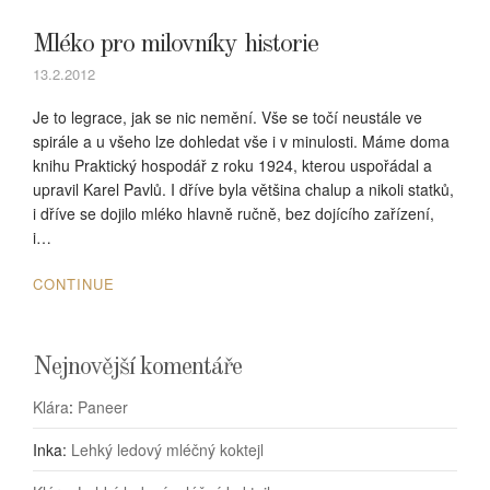
Mléko pro milovníky historie
13.2.2012
Je to legrace, jak se nic nemění. Vše se točí neustále ve
spirále a u všeho lze dohledat vše i v minulosti. Máme doma
knihu Praktický hospodář z roku 1924, kterou uspořádal a
upravil Karel Pavlů. I dříve byla většina chalup a nikoli statků,
i dříve se dojilo mléko hlavně ručně, bez dojícího zařízení,
i…
CONTINUE
Nejnovější komentáře
Klára
:
Paneer
Inka
:
Lehký ledový mléčný koktejl