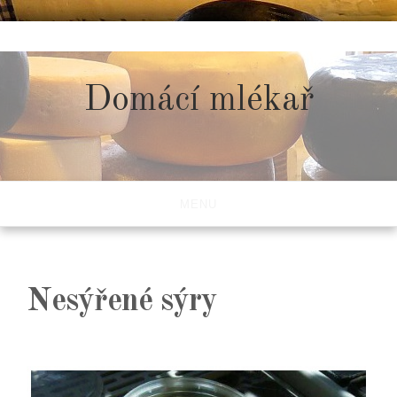
Skip
to
content
Domácí mlékař
MENU
Nesýřené sýry