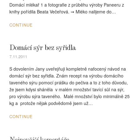
Domácí mlékař 1 a fotografie z průběhu výroby Paneeru z
knihy pořídila Beata Večeřová. ➞ Mléko nalijeme do…
CONTINUE
Domácí sýr bez syřidla
7.11.2011
S dovolením Jany uveřejňuji kompletně nafocený návod na
domácí sýr bez syřidla. Znám recept na výrobu domácího
taveného sýru pomocí prášku do pečiva a to z toho důvodu,
že jsem kdysi sháněla v malém množství tavící sůl na sýr,
pro výrobu sýra taveného. Malé množství bylo minimálně 25
kg a protože nějak podvědomě jsem už…
CONTINUE