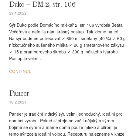
Duko – DM 2, str. 106
29.1.2022
Sýr Duko podle Domácího mlékař 2, str. 106 vyrobila Beáta
Večeřová a nafotila nám krásný postup. Tak jdeme na to!
Na sýr budeme potřebovat ✓ 650 ml smetany (40 %) ✓ 60 g
nízkotučného sušeného mléka ✓ 20 g smetanového zákysu
✓ 15 g bramborového škrobu ✓ 300 g měkkého tvarohu
Postup je velmi…
CONTINUE
Paneer
18.2.2021
Paneer je tradiční indický sýr, velmi jednoduchý, ideální pro
domácí výrobu. Pokud si přejeme začít nějakým sýrem,
bojíme se sýření a máme doma pouze mléko a citrón, je
tento sýr zcela ideální volbou. Recepturu nalezneme v knize