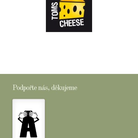
E-
SHOPTOMSCHEESE
Podpořte nás, děkujeme