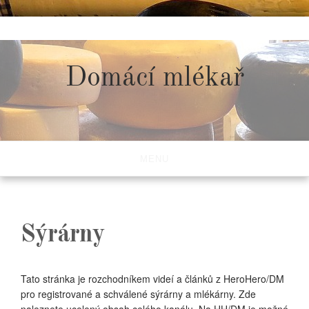
Skip
to
content
Domácí mlékař
MENU
Sýrárny
Tato stránka je rozchodníkem videí a článků z HeroHero/DM
pro registrované a schválené sýrárny a mlékárny. Zde