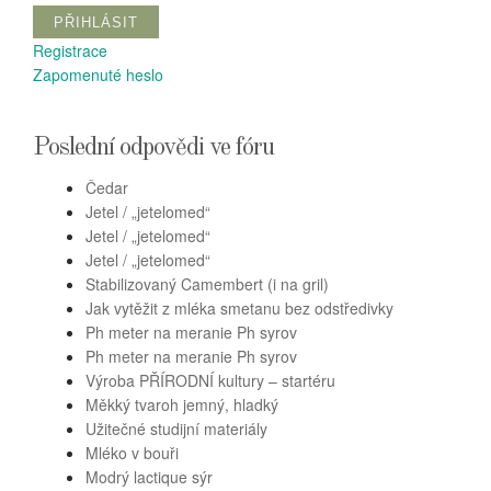
PŘIHLÁSIT
Registrace
Zapomenuté heslo
Poslední odpovědi ve fóru
Čedar
Jetel / „jetelomed“
Jetel / „jetelomed“
Jetel / „jetelomed“
Stabilizovaný Camembert (i na gril)
Jak vytěžit z mléka smetanu bez odstředivky
Ph meter na meranie Ph syrov
Ph meter na meranie Ph syrov
Výroba PŘÍRODNÍ kultury – startéru
Měkký tvaroh jemný, hladký
Užitečné studijní materiály
Mléko v bouři
Modrý lactique sýr