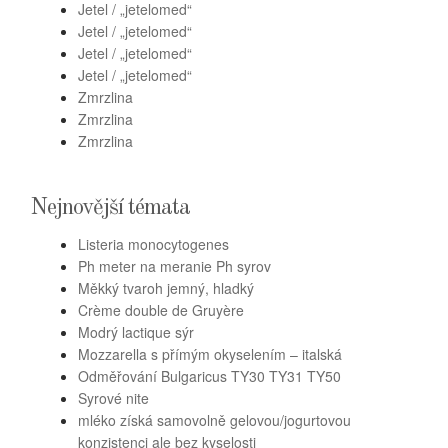
Jetel / „jetelomed“
Jetel / „jetelomed“
Jetel / „jetelomed“
Jetel / „jetelomed“
Zmrzlina
Zmrzlina
Zmrzlina
Nejnovější témata
Listeria monocytogenes
Ph meter na meranie Ph syrov
Měkký tvaroh jemný, hladký
Crème double de Gruyère
Modrý lactique sýr
Mozzarella s přímým okyselením – italská
Odměřování Bulgaricus TY30 TY31 TY50
Syrové nite
mléko získá samovolně gelovou/jogurtovou
konzistenci ale bez kyselosti