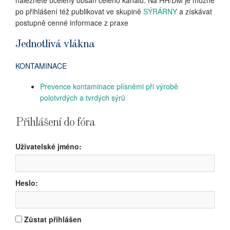
naleznete ucelený obsah celého kanálu. Na HH/DM je možné
po přihlášení též publikovat ve skupině
SÝRÁRNY
a získávat
postupně cenné informace z praxe
Jednotlivá vlákna
KONTAMINACE
Prevence kontaminace plísněmi při výrobě
polotvrdých a tvrdých sýrů
Přihlášení do fóra
Uživatelské jméno:
Heslo:
Zůstat přihlášen