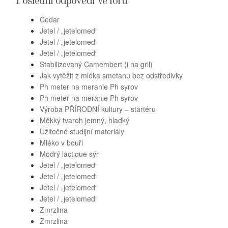
Poslední odpovědi ve fóru
Čedar
Jetel / „jetelomed“
Jetel / „jetelomed“
Jetel / „jetelomed“
Stabilizovaný Camembert (i na gril)
Jak vytěžit z mléka smetanu bez odstředivky
Ph meter na meranie Ph syrov
Ph meter na meranie Ph syrov
Výroba PŘÍRODNÍ kultury – startéru
Měkký tvaroh jemný, hladký
Užitečné studijní materiály
Mléko v bouři
Modrý lactique sýr
Jetel / „jetelomed“
Jetel / „jetelomed“
Jetel / „jetelomed“
Jetel / „jetelomed“
Zmrzlina
Zmrzlina