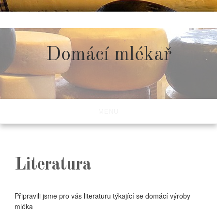
Skip
to
content
Domácí mlékař
MENU
Literatura
Připravili jsme pro vás literaturu týkající se domácí výroby
mléka