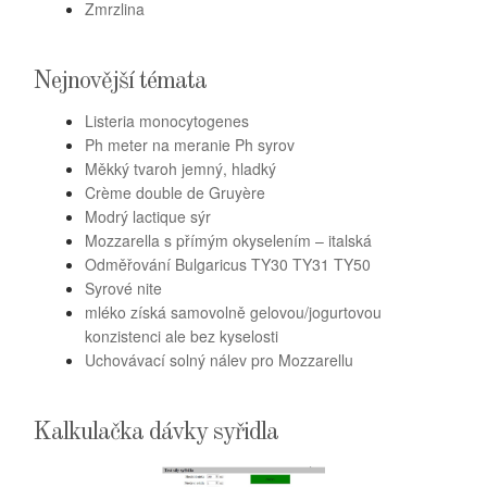
Zmrzlina
Nejnovější témata
Listeria monocytogenes
Ph meter na meranie Ph syrov
Měkký tvaroh jemný, hladký
Crème double de Gruyère
Modrý lactique sýr
Mozzarella s přímým okyselením – italská
Odměřování Bulgaricus TY30 TY31 TY50
Syrové nite
mléko získá samovolně gelovou/jogurtovou
konzistenci ale bez kyselosti
Uchovávací solný nálev pro Mozzarellu
Kalkulačka dávky syřidla