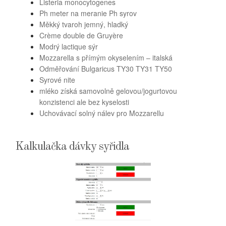
Listeria monocytogenes
Ph meter na meranie Ph syrov
Měkký tvaroh jemný, hladký
Crème double de Gruyère
Modrý lactique sýr
Mozzarella s přímým okyselením – italská
Odměřování Bulgaricus TY30 TY31 TY50
Syrové nite
mléko získá samovolně gelovou/jogurtovou
konzistenci ale bez kyselosti
Uchovávací solný nálev pro Mozzarellu
Kalkulačka dávky syřidla