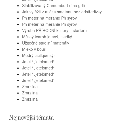
Stabilizovaný Camembert (i na gril)
Jak vytěžit z mléka smetanu bez odstředivky
Ph meter na meranie Ph syrov
Ph meter na meranie Ph syrov
Výroba PŘÍRODNÍ kultury – startéru
Měkký tvaroh jemný, hladký
Užitečné studijní materiály
Mléko v bouři
Modrý lactique sýr
Jetel / „jetelomed“
Jetel / „jetelomed“
Jetel / „jetelomed“
Jetel / „jetelomed“
Zmrzlina
Zmrzlina
Zmrzlina
Nejnovější témata