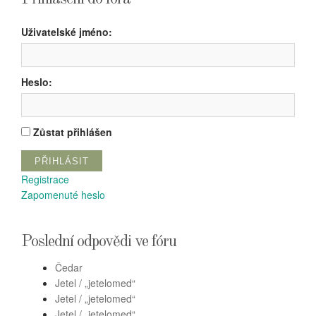
Uživatelské jméno:
Heslo:
Zůstat přihlášen
PŘIHLÁSIT
Registrace
Zapomenuté heslo
Poslední odpovědi ve fóru
Čedar
Jetel / „jetelomed“
Jetel / „jetelomed“
Jetel / „jetelomed“