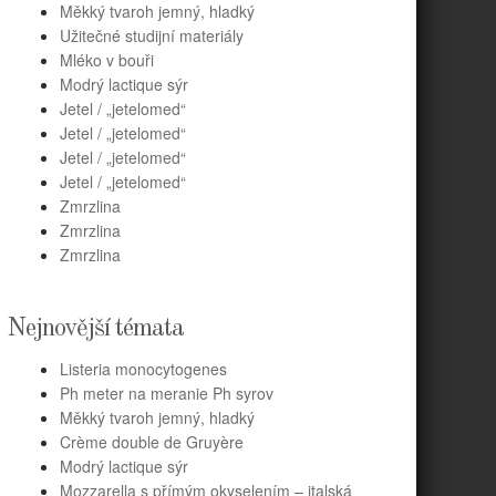
Měkký tvaroh jemný, hladký
Užitečné studijní materiály
Mléko v bouři
Modrý lactique sýr
Jetel / „jetelomed“
Jetel / „jetelomed“
Jetel / „jetelomed“
Jetel / „jetelomed“
Zmrzlina
Zmrzlina
Zmrzlina
Nejnovější témata
Listeria monocytogenes
Ph meter na meranie Ph syrov
Měkký tvaroh jemný, hladký
Crème double de Gruyère
Modrý lactique sýr
Mozzarella s přímým okyselením – italská