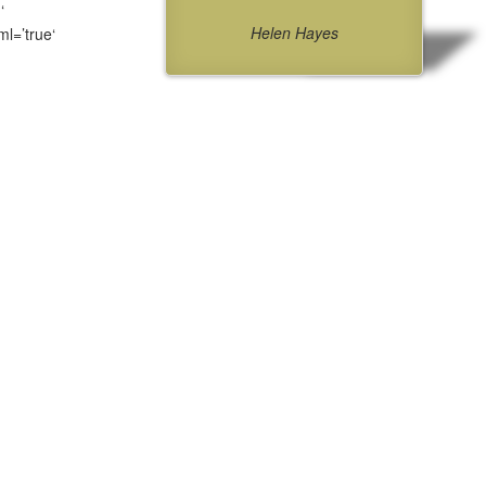
‘
Helen Hayes
ml=’true‘