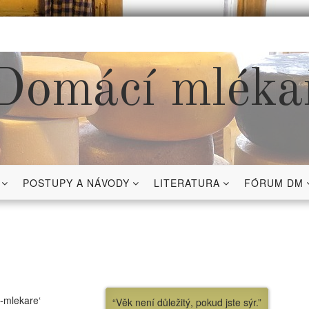
Domácí mléka
POSTUPY A NÁVODY
LITERATURA
FÓRUM DM
-mlekare‘
“Věk není důležitý, pokud jste sýr.”