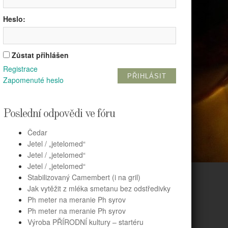
Heslo:
Zůstat přihlášen
Registrace
PŘIHLÁSIT
Zapomenuté heslo
Poslední odpovědi ve fóru
Čedar
Jetel / „jetelomed“
Jetel / „jetelomed“
Jetel / „jetelomed“
Stabilizovaný Camembert (i na gril)
Jak vytěžit z mléka smetanu bez odstředivky
Ph meter na meranie Ph syrov
Ph meter na meranie Ph syrov
Výroba PŘÍRODNÍ kultury – startéru