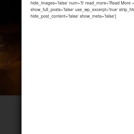
hide_images=’false‘ num=’5′ read_more=’Read More »
show_full_posts=’false‘ use_wp_excerpt=’true‘ strip_ht
hide_post_content=’false‘ show_meta=’false‘]