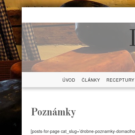
Skip
to
content
ÚVOD
ČLÁNKY
RECEPTURY
Poznámky
[posts-for-page cat_slug=’drobne-poznamky-domaciho