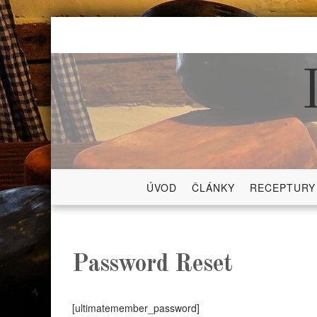
Skip
to
content
ÚVOD
ČLÁNKY
RECEPTURY
Password Reset
[ultimatemember_password]