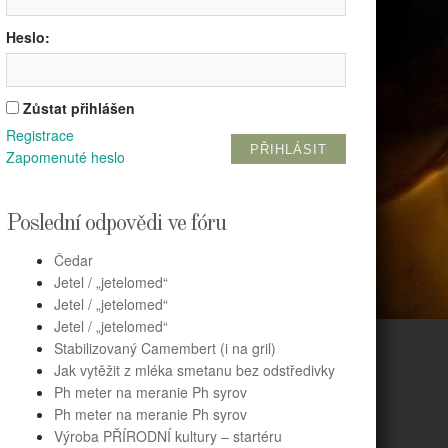
Heslo:
Zůstat přihlášen
Registrace
PŘIHLÁSIT
Zapomenuté heslo
Poslední odpovědi ve fóru
Čedar
Jetel / „jetelomed“
Jetel / „jetelomed“
Jetel / „jetelomed“
Stabilizovaný Camembert (i na gril)
Jak vytěžit z mléka smetanu bez odstředivky
Ph meter na meranie Ph syrov
Ph meter na meranie Ph syrov
Výroba PŘÍRODNÍ kultury – startéru