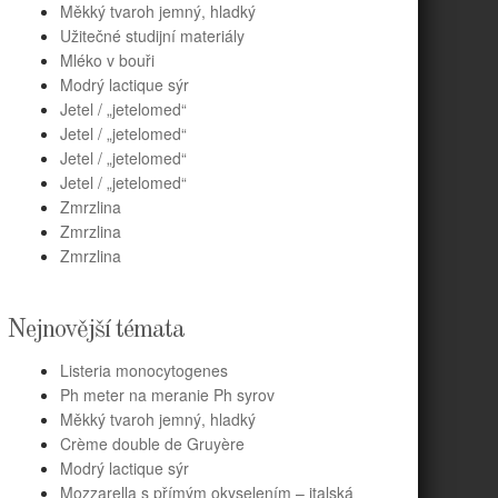
Měkký tvaroh jemný, hladký
Užitečné studijní materiály
Mléko v bouři
Modrý lactique sýr
Jetel / „jetelomed“
Jetel / „jetelomed“
Jetel / „jetelomed“
Jetel / „jetelomed“
Zmrzlina
Zmrzlina
Zmrzlina
Nejnovější témata
Listeria monocytogenes
Ph meter na meranie Ph syrov
Měkký tvaroh jemný, hladký
Crème double de Gruyère
Modrý lactique sýr
Mozzarella s přímým okyselením – italská