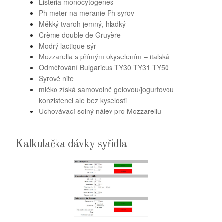
Listeria monocytogenes
Ph meter na meranie Ph syrov
Měkký tvaroh jemný, hladký
Crème double de Gruyère
Modrý lactique sýr
Mozzarella s přímým okyselením – italská
Odměřování Bulgaricus TY30 TY31 TY50
Syrové nite
mléko získá samovolně gelovou/jogurtovou
konzistenci ale bez kyselosti
Uchovávací solný nálev pro Mozzarellu
Kalkulačka dávky syřidla