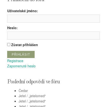
Uživatelské jméno:
Heslo:
Zůstat přihlášen
PŘIHLÁSIT
Registrace
Zapomenuté heslo
Poslední odpovědi ve fóru
Čedar
Jetel / „jetelomed“
Jetel / „jetelomed“
Jetel / „jetelomed“