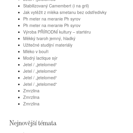
Stabilizovaný Camembert (i na gril)
Jak vytěžit z mléka smetanu bez odstředivky
Ph meter na meranie Ph syrov
Ph meter na meranie Ph syrov
Výroba PŘÍRODNÍ kultury – startéru
Měkký tvaroh jemný, hladký
Užitečné studijní materiály
Mléko v bouři
Modrý lactique sýr
Jetel / „jetelomed“
Jetel / „jetelomed“
Jetel / „jetelomed“
Jetel / „jetelomed“
Zmrzlina
Zmrzlina
Zmrzlina
Nejnovější témata