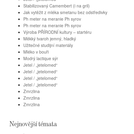
Stabilizovaný Camembert (i na gril)
Jak vytěžit z mléka smetanu bez odstředivky
Ph meter na meranie Ph syrov
Ph meter na meranie Ph syrov
Výroba PŘÍRODNÍ kultury – startéru
Měkký tvaroh jemný, hladký
Užitečné studijní materiály
Mléko v bouři
Modrý lactique sýr
Jetel / „jetelomed“
Jetel / „jetelomed“
Jetel / „jetelomed“
Jetel / „jetelomed“
Zmrzlina
Zmrzlina
Zmrzlina
Nejnovější témata