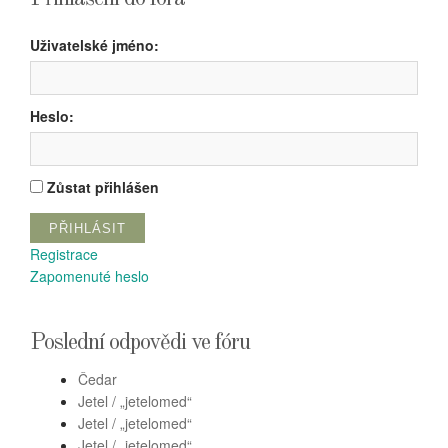
Uživatelské jméno:
Heslo:
Zůstat přihlášen
PŘIHLÁSIT
Registrace
Zapomenuté heslo
Poslední odpovědi ve fóru
Čedar
Jetel / „jetelomed“
Jetel / „jetelomed“
Jetel / „jetelomed“