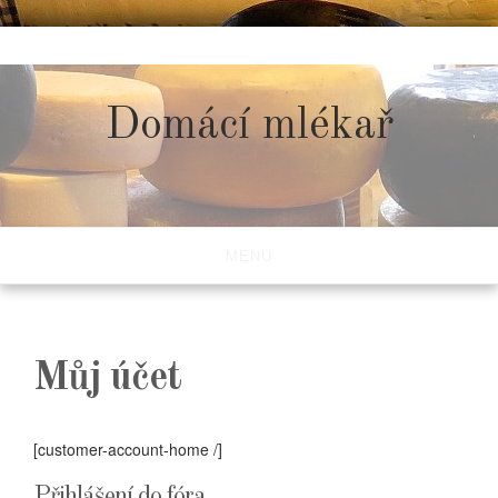
Skip
to
content
Domácí mlékař
MENU
Můj účet
[customer-account-home /]
Přihlášení do fóra