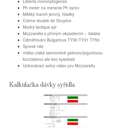
Listeria monocytogenes
Ph meter na meranie Ph syrov
Měkký tvaroh jemný, hladký
Crème double de Gruyère
Modrý lactique sýr
Mozzarella s přímým okyselením – italská
Odměřování Bulgaricus TY30 TY31 TY50
Syrové nite
mléko získá samovolně gelovou/jogurtovou
konzistenci ale bez kyselosti
Uchovávací solný nálev pro Mozzarellu
Kalkulačka dávky syřidla