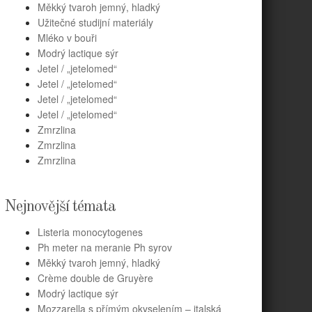
Měkký tvaroh jemný, hladký
Užitečné studijní materiály
Mléko v bouři
Modrý lactique sýr
Jetel / „jetelomed“
Jetel / „jetelomed“
Jetel / „jetelomed“
Jetel / „jetelomed“
Zmrzlina
Zmrzlina
Zmrzlina
Nejnovější témata
Listeria monocytogenes
Ph meter na meranie Ph syrov
Měkký tvaroh jemný, hladký
Crème double de Gruyère
Modrý lactique sýr
Mozzarella s přímým okyselením – italská