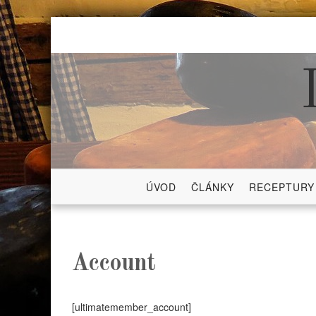
Skip
to
content
ÚVOD
ČLÁNKY
RECEPTURY
Account
[ultimatemember_account]