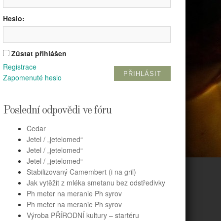
Heslo:
Zůstat přihlášen
Registrace
PŘIHLÁSIT
Zapomenuté heslo
Poslední odpovědi ve fóru
Čedar
Jetel / „jetelomed“
Jetel / „jetelomed“
Jetel / „jetelomed“
Stabilizovaný Camembert (i na gril)
Jak vytěžit z mléka smetanu bez odstředivky
Ph meter na meranie Ph syrov
Ph meter na meranie Ph syrov
Výroba PŘÍRODNÍ kultury – startéru