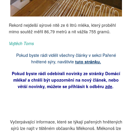
Rekord nejdelší sýrové nitě ze 6 litrů mléka, který proběhl
mimo soutěž měřil 86,79 metrů a nit vážila 755 gramů.
Vojtěch Toms
Pokud byste rádi viděli všechny články v sekci Pařené
hnětené sýry, navštivte
tuto stránku
.
Pokud byste rádi odebírali novinky ze stránky Domácí
mlékař a chtěli být upozorněni na nový článek, nebo
větší novinky, můžete se přihlásit k odběru
zde
.
Vyčerpávající informace, které se týkají pařených hnětených
sýrů lze najít v tištěném občasníku Mlékonoš. Mlékonoš lze