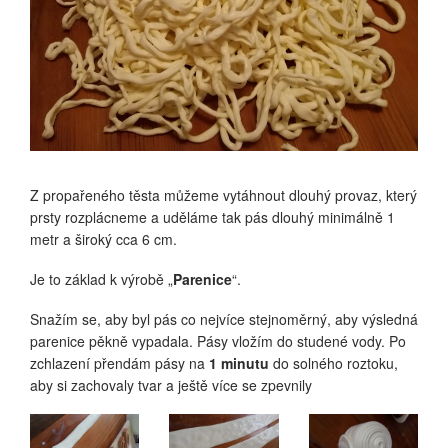
?
Z propařeného těsta můžeme vytáhnout dlouhý provaz, který
prsty rozplácneme a uděláme tak pás dlouhý minimálně 1
metr a široký cca 6 cm.
Je to základ k výrobě „
Parenice
“.
Snažím se, aby byl pás co nejvíce stejnoměrný, aby výsledná
parenice pěkně vypadala. Pásy vložím do studené vody. Po
zchlazení přendám pásy na
1 minutu
do solného roztoku,
aby si zachovaly tvar a ještě více se zpevnily