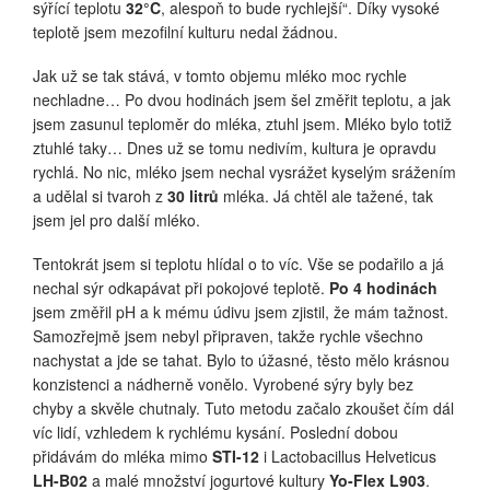
sýřící teplotu
32°C
, alespoň to bude rychlejší“. Díky vysoké
teplotě jsem mezofilní kulturu nedal žádnou.
Jak už se tak stává, v tomto objemu mléko moc rychle
nechladne… Po dvou hodinách jsem šel změřit teplotu, a jak
jsem zasunul teploměr do mléka, ztuhl jsem. Mléko bylo totiž
ztuhlé taky… Dnes už se tomu nedivím, kultura je opravdu
rychlá. No nic, mléko jsem nechal vysrážet kyselým srážením
a udělal si tvaroh z
30 litrů
mléka. Já chtěl ale tažené, tak
jsem jel pro další mléko.
Tentokrát jsem si teplotu hlídal o to víc. Vše se podařilo a já
nechal sýr odkapávat při pokojové teplotě.
Po 4 hodinách
jsem změřil pH a k mému údivu jsem zjistil, že mám tažnost.
Samozřejmě jsem nebyl připraven, takže rychle všechno
nachystat a jde se tahat. Bylo to úžasné, těsto mělo krásnou
konzistenci a nádherně vonělo. Vyrobené sýry byly bez
chyby a skvěle chutnaly. Tuto metodu začalo zkoušet čím dál
víc lidí, vzhledem k rychlému kysání. Poslední dobou
přidávám do mléka mimo
STI-12
i Lactobacillus Helveticus
LH-B02
a malé množství jogurtové kultury
Yo-Flex L903
.