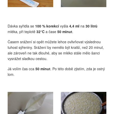
Dávka syřidla se
100 % korekcí
vyšla
4,4 ml
na
30 litrů
mléka, při teplotě
32°C
a čase
50 minut
.
Časem srážení si opět můžete lehce ovlivňovat výslednou
tuhost sýřeniny. Srážení by nemělo být kratší, než 20 minut,
ale zároveň ne tak dlouhé, aby se mléko stále mělo šanci
vysrážet sladkou cestou.
Já volím čas cca
50 minut
. Po této době zjistím, zda je ostrý
lom.