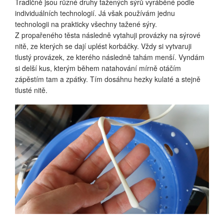
Tradičně jsou různé druhy tažených sýrů vyráběné podle
individuálních technologií. Já však používám jednu
technologii na prakticky všechny tažené sýry.
Z propařeného těsta následně vytahuji provázky na sýrové
nitě, ze kterých se dají uplést korbáčky. Vždy si vytvaruji
tlustý provázek, ze kterého následně tahám menší. Vyndám
si delší kus, kterým během natahování mírně otáčím
zápěstím tam a zpátky. Tím dosáhnu hezky kulaté a stejně
tlusté nitě.