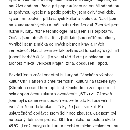
používá dodnes. Podle pH papírku jsem se naučil odhadnout
tu správnou kyselost a podle potřeby jsem ovlivňoval dobu
kysání množstvím přidávaných kultur a teplotou. Najel jsem
na standardní výrobu a měl touhu zkoušet dál. Zkoušel jsem
různé kultury, různé technologie, hrál jsem si s teplotami.
Občas jsem přestřelil a tím zjistil, kde jsou určité mantinely.
Vyráběl jsem z mléka od jiných plemen krav a jiných
zemědělců. Naučil jsem se tak ovlivňovat tuhost sýrových nití
(neboli korbáčků, jak jim velmi rád říkám) s ohledem na
tučnost mléka, velikosti krájení zrna, dosoušení, apod.
Později jsem začal odebírat kultury od Dánského výrobce
kultur Chr. Hansen a chtěl termofilní kulturu na tažené sýry
(Streptococcus Thermophilus). Obchodním zástupcem mi
byla doporučena kultura s označením „
STI-12
“. Zároveň
jsem byl s úsměvem upozorněn, že je tato kultura velmi
rychlá a že budu koukat… Taky, že jsem koukal. Po
uskutečněné dodávce jsem šel hned zkoušet. Jak jsem byl
natěšený, tak jsem přehřál
30 litrů
mléka na teplotu okolo
45°C
. „I což, nasypu kulturu a nechám mléko zchladnout na