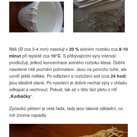
Nitě (Ø cca 3-4 mm) nasoluji v
20 %
solném roztoku cca
8-10
minut
při teplotě cca
10°C
. S přibývajícími sýry interval
prodlužuji, jelikož koncentrace solného roztoku klesá. Dobře
nasolené nitě poznám pohmatem. Jsou na povrchu tuhé, ale
uvnitř ještě měkké. Po odležení a rozložení soli (cca
24 hod
)
jsou ideálně slané. Po vysolení je dobré nechat sýry v chladu
odkapat a oschnout. Pokud, tak až v této fázi pletu z nití
„
Korbáčky
“.
Způsobů pletení je celá řada, tady jsou takové základní, co
mě zrovna napadly.