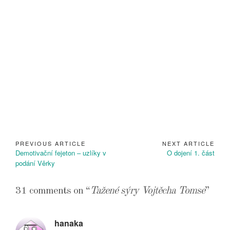
PREVIOUS ARTICLE
NEXT ARTICLE
Navigace
Previous
Next
Demotivační fejeton – uzlíky v
O dojení 1. část
pro
Article:
Article:
podání Věrky
příspěvek
31 comments on “
Tažené sýry Vojtěcha Tomse
”
hanaka