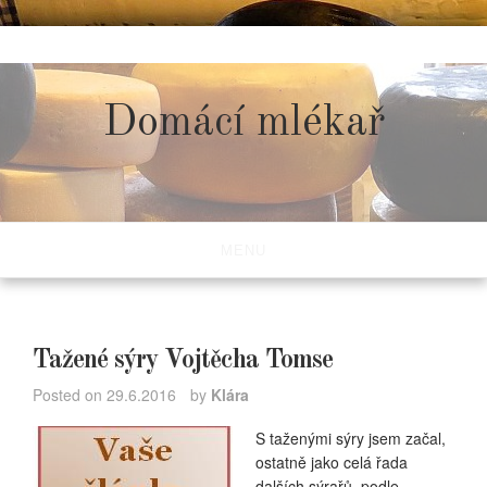
Skip
to
content
Domácí mlékař
MENU
Tažené sýry Vojtěcha Tomse
Posted on
29.6.2016
by
Klára
S taženými sýry jsem začal,
ostatně jako celá řada
dalších sýrařů, podle