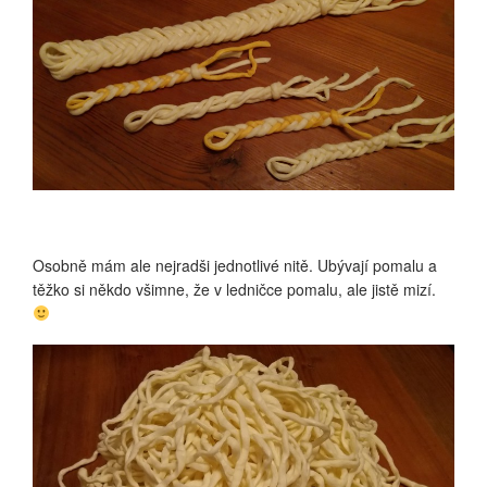
Osobně mám ale nejradši jednotlivé nitě. Ubývají pomalu a
těžko si někdo všimne, že v ledničce pomalu, ale jistě mizí.