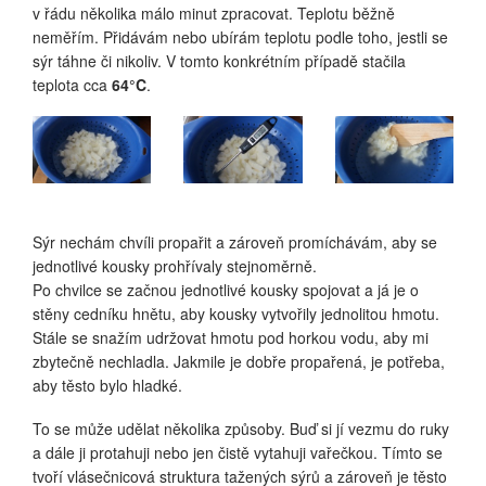
v řádu několika málo minut zpracovat. Teplotu běžně
neměřím. Přidávám nebo ubírám teplotu podle toho, jestli se
sýr táhne či nikoliv. V tomto konkrétním případě stačila
teplota cca
64°C
.
Sýr nechám chvíli propařit a zároveň promíchávám, aby se
jednotlivé kousky prohřívaly stejnoměrně.
Po chvilce se začnou jednotlivé kousky spojovat a já je o
stěny cedníku hnětu, aby kousky vytvořily jednolitou hmotu.
Stále se snažím udržovat hmotu pod horkou vodu, aby mi
zbytečně nechladla. Jakmile je dobře propařená, je potřeba,
aby těsto bylo hladké.
To se může udělat několika způsoby. Buď si jí vezmu do ruky
a dále ji protahuji nebo jen čistě vytahuji vařečkou. Tímto se
tvoří vlásečnicová struktura tažených sýrů a zároveň je těsto