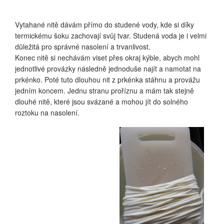
Vytahané nitě dávám přímo do studené vody, kde si díky
termickému šoku zachovají svůj tvar. Studená voda je i velmi
důležitá pro správné nasolení a trvanlivost.
Konec nitě si nechávám viset přes okraj kýble, abych mohl
jednotlivé provázky následně jednoduše najít a namotat na
prkénko. Poté tuto dlouhou nit z prkénka stáhnu a provážu
jedním koncem. Jednu stranu proříznu a mám tak stejně
dlouhé nitě, které jsou svázané a mohou jít do solného
roztoku na nasolení.