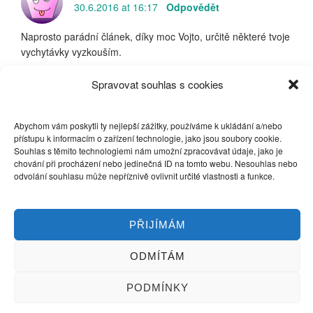
30.6.2016 at 16:17
Odpovědět
Naprosto parádní článek, díky moc Vojto, určitě některé tvoje
vychytávky vyzkouším.
Spravovat souhlas s cookies
Niva
30.6.2016 at 18:09
Odpovědět
Abychom vám poskytli ty nejlepší zážitky, používáme k ukládání a/nebo
přístupu k informacím o zařízení technologie, jako jsou soubory cookie.
Kdybych měla na hlavě teď klobouk, tak ho smeknu.
Souhlas s těmito technologiemi nám umožní zpracovávat údaje, jako je
chování při procházení nebo jedinečná ID na tomto webu. Nesouhlas nebo
odvolání souhlasu může nepříznivě ovlivnit určité vlastnosti a funkce.
Lucie Součková
12.3.2017 at 16:40
Odpovědět
PŘIJÍMÁM
Prostě nááááááádhera
ODMÍTÁM
Petr
PODMÍNKY
7.12.2017 at 7:59
Odpovědět