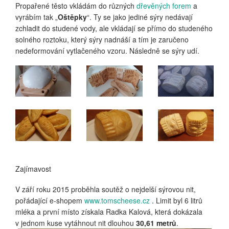
Propařené těsto vkládám do různých
dřevěných forem
a
vyrábím tak „
Oštěpky
“. Ty se jako jediné sýry nedávají
zchladit do studené vody, ale vkládají se přímo do studeného
solného roztoku, který sýry nadnáší a tím je zaručeno
nedeformování vytlačeného vzoru. Následně se sýry udí.
Zajímavost
V září roku 2015 proběhla soutěž o nejdelší sýrovou nit,
pořádající e-shopem
www.tomscheese.cz
. Limit byl 6 litrů
mléka a první místo získala Radka Kalová, která dokázala
v jednom kuse vytáhnout nit dlouhou
30,61 metrů
.