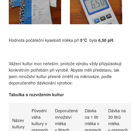
Hodnota počáteční kyselosti mléka při
5°C
byla
6,50 pH
.
Vážení kultur moc neřeším, protože výrobu vždy přizpůsobuji
konkrétním potřebám při výrobě. Abyste měli představu, tak
jsem množství kultur přesně změřil na mikrováze, podle
doporučeného dávkování výrobce:
Tabulka s rozvržením kultur
Původní
Doporučené
Dávka
Dávka na
váha
množství
na 1 litr
30 litrů
Název
kultury v
mléka
mléka v
mléka
kultury
gramech
v litrech
gramech
v gramech