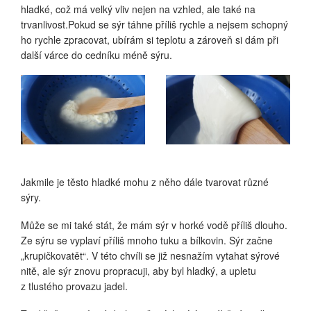
hladké, což má velký vliv nejen na vzhled, ale také na
trvanlivost.Pokud se sýr táhne příliš rychle a nejsem schopný
ho rychle zpracovat, ubírám si teplotu a zároveň si dám při
další várce do cedníku méně sýru.
Jakmile je těsto hladké mohu z něho dále tvarovat různé
sýry.
Může se mi také stát, že mám sýr v horké vodě příliš dlouho.
Ze sýru se vyplaví příliš mnoho tuku a bílkovin. Sýr začne
„krupičkovatět“. V této chvíli se již nesnažím vytahat sýrové
nitě, ale sýr znovu propracuji, aby byl hladký, a upletu
z tlustého provazu jadel.