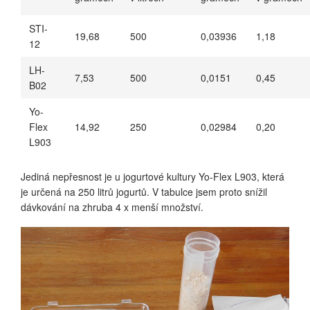
STI-
19,68
500
0,03936
1,18
12
LH-
7,53
500
0,0151
0,45
B02
Yo-
Flex
14,92
250
0,02984
0,20
L903
Jediná nepřesnost je u jogurtové kultury Yo-Flex L903, která
je určená na 250 litrů jogurtů. V tabulce jsem proto snížil
dávkování na zhruba 4 x menší množství.