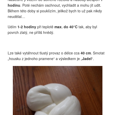
hodinu
. Poté nechám oschnout, vychladit a mohu jít udit.
Během této doby si pouklízím, jelikož bych to už pak nikdy
neudělal…
Udím
1-2 hodiny
při teplotě
max. do 40°C
tak, aby byl
povrch zlatý, ne příliš hnědý.
Lze také vytáhnout tlustý provaz o délce cca
40 cm
. Smotat
„housku z jednoho pramene“ a výsledkem je „
Jadel
“.