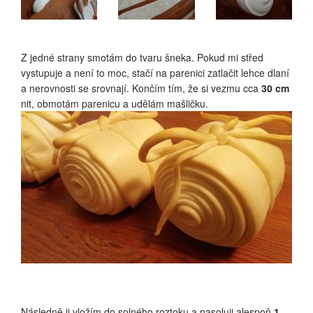
Z jedné strany smotám do tvaru šneka. Pokud mi střed
vystupuje a není to moc, stačí na parenici zatlačit lehce dlaní
a nerovnosti se srovnají. Končím tím, že si vezmu cca
30 cm
nit, obmotám parenicu a udělám mašličku.
Následně ji vložím do solného roztoku a nasoluji alespoň
1