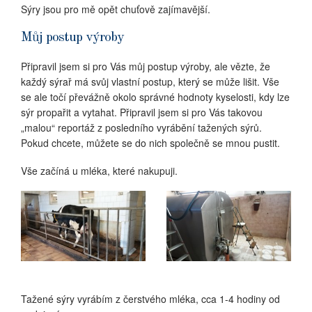
Sýry jsou pro mě opět chuťově zajímavější.
Můj postup výroby
Připravil jsem si pro Vás můj postup výroby, ale vězte, že
každý sýrař má svůj vlastní postup, který se může lišit. Vše
se ale točí převážně okolo správné hodnoty kyselosti, kdy lze
sýr propařit a vytahat. Připravil jsem si pro Vás takovou
„malou“ reportáž z posledního vyrábění tažených sýrů.
Pokud chcete, můžete se do nich společně se mnou pustit.
Vše začíná u mléka, které nakupuji.
Tažené sýry vyrábím z čerstvého mléka, cca 1-4 hodiny od