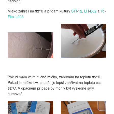
nadojení.
Mléko zahřeji na
32°C
a přidám kultury
STI-12
,
LH-B02
a
Yo-
Flex L903
Pokud mám velmi tučné mléko, zahřívám na teplotu
35°C
.
Pokud je mléko tzv. chudší, je lepší zahřívat na teplotu cca
32°C
. V opačném případě by mohly být výsledné sýry
gumovité.