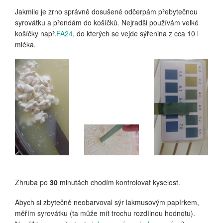
Jakmile je zrno správně dosušené odčerpám přebytečnou
syrovátku a přendám do košíčků. Nejradši používám velké
košíčky např.
FA24
, do kterých se vejde sýřenina z cca 10 l
mléka.
Zhruba po
30
minutách chodím kontrolovat kyselost.
Abych si zbytečně neobarvoval sýr lakmusovým papírkem,
měřím syrovátku (ta může mít trochu rozdílnou hodnotu).