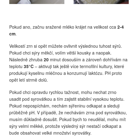
Pokud ano, začnu sražené mléko krájet na velikost cca
2-4
cm
.
Velikostí zrn si opět můžete ovlivnit výslednou tuhost sýrů.
Pokud chci sýry měkčí, volím větší kousky a naopak.
Následně zhruba
20
minut dosouším a zároveň dohřívám na
teplotu
35°C
– aktivuji tak ještě více termofilní kultury, které
produkují kyselinu mléčnou a konzumují laktózu. PH proto
opět letí strmě dolů.
Pokud chci opravdu rychlou tažnost, mohu nechat zrno
usadit pod syrovátkou a tím zajistit stabilní vysokou teplotu.
Pokud nepospíchám, nechám sýřeninu odkapat a sleduji
průběžně pH. V případě, že nechávám zrna pod syrovátkou,
musím důkladně dosušit. Pokud bych to neudělal, mohu mít
sýry velmi měkké, protože výsledný sýr nestačí odkapat a
bude obsahovat velké množství syrovátky.