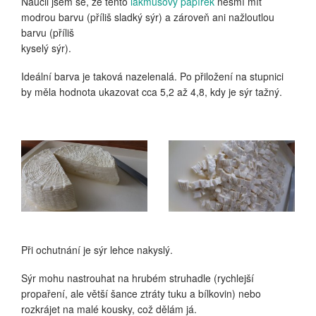
Naučil jsem se, že tento
lakmusový papírek
nesmí mít
modrou barvu (příliš sladký sýr) a zároveň ani nažloutlou
barvu (příliš
kyselý sýr).
Ideální barva je taková nazelenalá. Po přiložení na stupnici
by měla hodnota ukazovat cca 5,2 až 4,8, kdy je sýr tažný.
Při ochutnání je sýr lehce nakyslý.
Sýr mohu nastrouhat na hrubém struhadle (rychlejší
propaření, ale větší šance ztráty tuku a bílkovin) nebo
rozkrájet na malé kousky, což dělám já.