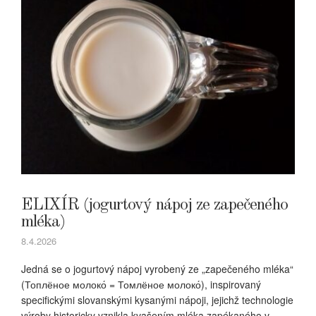
ELIXÍR (jogurtový nápoj ze zapečeného
mléka)
8.4.2026
Jedná se o jogurtový nápoj vyrobený ze „zapečeného mléka“
(Топлёное молоко́ = Томлёное молоко́), inspirovaný
specifickými slovanskými kysanými nápoji, jejichž technologie
výroby historicky vznikla kvašením mléka zapékaného v