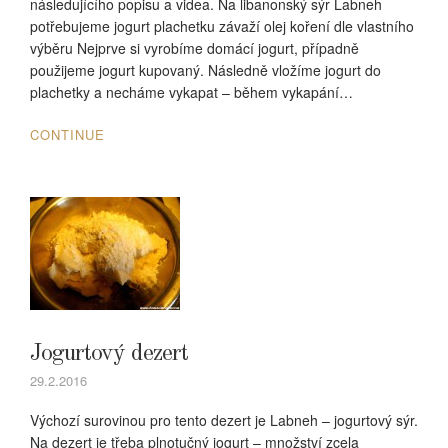
následujícího popisu a videa. Na libanonský sýr Labneh
potřebujeme jogurt plachetku závaží olej koření dle vlastního
výběru Nejprve si vyrobíme domácí jogurt, případně
použijeme jogurt kupovaný. Následně vložíme jogurt do
plachetky a necháme vykapat – během vykapání…
CONTINUE
Jogurtový dezert
29.2.2016
Výchozí surovinou pro tento dezert je Labneh – jogurtový sýr.
Na dezert je třeba plnotučný jogurt – množství zcela