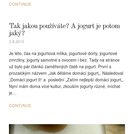
CONTINUE
Tak jakou používáte? A jogurt je potom
jaký?
2.8.2013
Je léto, čas na jogurtová mlíka, jogurtové dorty, jogurtové
zmrzliny, jogurty samotné s ovocem i bez. Tady na stránce
už bylo pár článků zaměřených čistě na jogurt. První s
prozaickým názvem „Jak děláme domácí jogurt„. Následoval
„Domácí jogurt II“ a poslední „Zatím nejlepší domácí jogurt„.
Nyní mám doma více kultur, zkouším jogurty různé, míchat
je…
CONTINUE