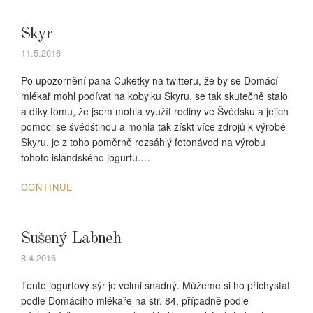
Skyr
11.5.2016
Po upozornění pana Cuketky na twitteru, že by se Domácí
mlékař mohl podívat na kobylku Skyru, se tak skutečně stalo
a díky tomu, že jsem mohla využít rodiny ve Švédsku a jejich
pomoci se švédštinou a mohla tak získt více zdrojů k výrobě
Skyru, je z toho poměrně rozsáhlý fotonávod na výrobu
tohoto islandského jogurtu.…
CONTINUE
Sušený Labneh
8.4.2016
Tento jogurtový sýr je velmi snadný. Můžeme si ho přichystat
podle Domácího mlékaře na str. 84, případně podle