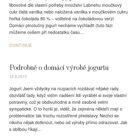
libovolné dle vlastní potřeby množství Labnehu moučkový
cukr čistá vanilka nebo naložená vanilka v moučkovém cukru
hořká čokoláda 80 % – volitelné na čokoládovou verzi
Domácí plnotučný jogurt necháme vychladit (tuto fázi
můžeme ovšem při nedostatku času…
CONTINUE
Podrobně o domácí výrobě jogurtu
12.8.2013
Jogurt Jsem vždycky na rozpacích rozdávat nějaké rady,
obzvlášť tady, když vidím nadšení lidí vyrábět si svoje vlastní
potraviny, což je obdivuhodné a mně osobně velmi
sympatické. O to horší je, vidět, že zejména někteří mají o
problematice tak trochu rozostřené představy. Nechci se
nikoho nějak dotknout, nebo od výroby přímo odrazovat. Jak
s oblibou říkají…