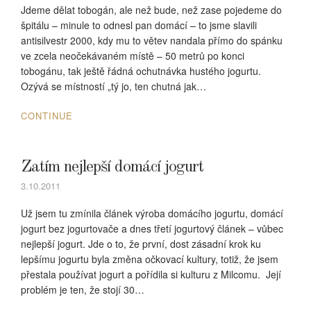
Jdeme dělat tobogán, ale než bude, než zase pojedeme do
špitálu – minule to odnesl pan domácí – to jsme slavili
antisilvestr 2000, kdy mu to větev nandala přímo do spánku
ve zcela neočekávaném místě – 50 metrů po konci
tobogánu, tak ještě řádná ochutnávka hustého jogurtu.
Ozývá se místností „tý jo, ten chutná jak…
CONTINUE
Zatím nejlepší domácí jogurt
3.10.2011
Už jsem tu zmínila článek výroba domácího jogurtu, domácí
jogurt bez jogurtovače a dnes třetí jogurtový článek – vůbec
nejlepší jogurt. Jde o to, že první, dost zásadní krok ku
lepšímu jogurtu byla změna očkovací kultury, totiž, že jsem
přestala používat jogurt a pořídila si kulturu z Milcomu. Její
problém je ten, že stojí 30…