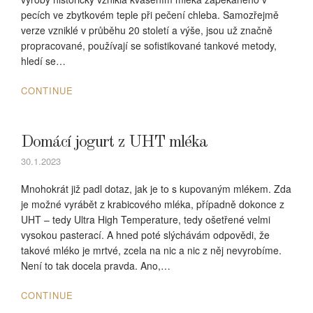
pecích ve zbytkovém teple při pečení chleba. Samozřejmě
verze vzniklé v průběhu 20 století a výše, jsou už značně
propracované, používají se sofistikované tankové metody,
hledí se…
CONTINUE
Domácí jogurt z UHT mléka
30.1.2023
Mnohokrát již padl dotaz, jak je to s kupovaným mlékem. Zda
je možné vyrábět z krabicového mléka, případně dokonce z
UHT – tedy Ultra High Temperature, tedy ošetřené velmi
vysokou pasterací. A hned poté slýchávám odpovědi, že
takové mléko je mrtvé, zcela na nic a nic z něj nevyrobíme.
Není to tak docela pravda. Ano,…
CONTINUE