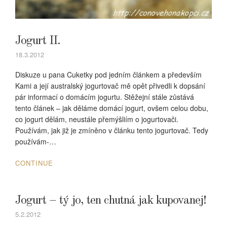
Jogurt II.
18.3.2012
Diskuze u pana Cuketky pod jedním článkem a především
Kami a její australský jogurtovač mě opět přivedli k dopsání
pár informací o domácím jogurtu. Stěžejní stále zůstává
tento článek – jak děláme domácí jogurt, ovšem celou dobu,
co jogurt dělám, neustále přemýšliím o jogurtovači.
Používám, jak již je zmíněno v článku tento jogurtovač. Tedy
používám-…
CONTINUE
Jogurt – tý jo, ten chutná jak kupovanej!
5.2.2012