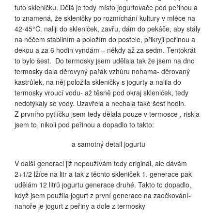
tuto skleničku. Dělá je tedy místo jogurtovače pod peřinou a
to znamená, že skleničky po rozmíchání kultury v mléce na
42-45°C. naliji do skleniček, zavřu, dám do pekáče, aby stály
na něčem stabilním a položím do postele, přikryji peřinou a
dekou a za 6 hodin vyndám – někdy až za sedm. Tentokrát
to bylo šest. Do termosky jsem udělala tak že jsem na dno
termosky dala děrovyný pařák vzhůru nohama- děrovaný
kastrůlek, na něj položila skleničky s jogurty a nalila do
termosky vroucí vodu- až těsně pod okraj skleniček, tedy
nedotýkaly se vody. Uzavřela a nechala také šest hodin.
Z prvního pytlíčku jsem tedy dělala pouze v termosce , riskla
jsem to, nikoli pod peřinou a dopadlo to takto:
a samotný detail jogurtu
V další generaci již nepoužívám tedy originál, ale dávám
2+1/2 lžíce na litr a tak z těchto skleniček 1. generace pak
udělám 12 litrů jogurtu generace druhé. Takto to dopadlo,
když jsem použila jogurt z první generace na zaočkování-
nahoře je jogurt z peřiny a dole z termosky