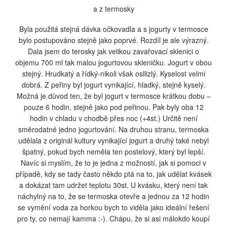
a z termosky
Byla použitá stejná dávka očkovadla a s jogurty v termosce
bylo postupováno stejně jako poprvé. Rozdíl je ale výrazný.
Dala jsem do terosky jak velikou zavařovací sklenici o
objemu 700 ml tak malou jogurtovou skleničku. Jogurt v obou
stejný. Hrudkatý a řídký-nikoli však osllizlý. Kyselost velmi
dobrá. Z peřiny byl jogurt vynikající, hladký, stejně kyselý.
Možná je důvod ten, že byl jogurt v termosce krátkou dobu –
pouze 6 hodin, stejně jako pod peřinou. Pak byly oba 12
hodin v chladu v chodbě přes noc (+4st.) Určitě není
směrodatné jedno jogurtování. Na druhou stranu, termoska
udělala z originál kultury vynikající jogurt a druhý také nebyl
špatný, pokud bych neměla ten postelový, který byl lepší.
Navíc si myslím, že to je jedna z možností, jak si pomoci v
případě, kdy se tady často někdo ptá na to, jak udělat kvásek
a dokázat tam udržet teplotu 30st. U kvásku, který není tak
náchylný na to, že se termoska otevře a jednou za 12 hodin
se vymění voda za horkou bych to viděla jako ideální řešení
pro ty, co nemají kamma :-). Chápu, že si asi málokdo koupí