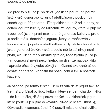
šoupnutý do peřin.
Ale proč to píšu, to je předevší „design“ jogurtu při použití
jaké které generace kultury. Nafotila jsem v posledních
dnech jogurt tří generací. Předpokládám totiž od té doby, co
dělám jogurt z kultury od Milcomu, že jogurty, které kupujeme
v obchodě jsou z první max. druhé generace kultury a proto
je podle mě u domácího jogurtu ,který je zaočkován z
kupovaného jogurtu a nikoli kultury, vždy tak trochu vabank,
jakou generaci člověk získá a podle mě to asi nikdy není
první, ale klidně mě v diskuzi opravte, ráda zjistím jak to je.
Pan domácí si myslí něco jiného, myslí si, že naopak, díky
naprosto přesné výrobě očkují v mlékárně skutečně až do
desáté generace. Nechám na posouzení a zkušenostech
každého.
Já osobně, po tomto zjištění jsem začala dělat jogurt tak, že
jsem si z originál pytlíčku kultury, který se rozmíchá do mléka
– do litru mléka, dělám pouze malých 6-7 skleniček jogurtu,
které používá jen jako očkovadlo. Nikdo je nesmí sníst :-)).
Očkovadlo znamená, že příště použiji místo originál pytlíku