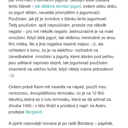
tento článek –
jak děláme domácí jogurt
, ovšem celou dobu,
co jogurt dělám, neustále přemýšliím o jogurtovači.
Používám, jak již je zmíněno v článku tento jogurtovač.
Tedy používám- spíš nepoužívám, protože má několik
negativ – pro mě několik negativ. Jednoznačně je na malé
množství. Když dělá jogurt, tak většinou minimálně ze dvou
litrů mléka. No a jiná negativa vlastně nejsou :-)), ale
vzhledem k tomu, že je na elektřinu- rozhodně na
zanedbatelné množství a jogurty, které dávám pod peřinu
jsou udělané naprosto stejně, tak jogurtovač používám
víceméně na odchov kuřat, když někdy máme jednodenní
:-))
Ovšem právě Kami mě navedla na nápad, použít mou
nerezovou, dvouplášťovou termosku, co je na 12 litrů
tekutiny.Jedná se o tuto termosku, která se dá sehnat za
zhruba 1000,- v této litráži a prodává jí např. na Aukru
prodejce
Bergland.
A úplně nejnovější inovace je po radě Bohdany – papiňák,