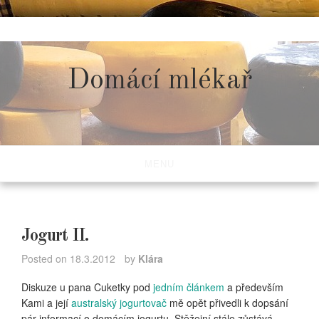
Skip
to
content
Domácí mlékař
MENU
Jogurt II.
Posted on
18.3.2012
by
Klára
Diskuze u pana Cuketky pod
jedním článkem
a především
Kami a její
australský jogurtovač
mě opět přivedli k dopsání
pár informací o domácím jogurtu. Stěžejní stále zůstává