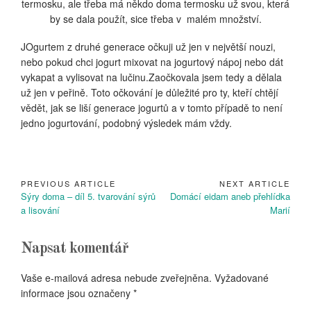
termosku, ale třeba má někdo doma termosku už svou, která
by se dala použít, sice třeba v malém množství.
JOgurtem z druhé generace očkuji už jen v největší nouzi,
nebo pokud chci jogurt mixovat na jogurtový nápoj nebo dát
vykapat a vylisovat na lučinu.Zaočkovala jsem tedy a dělala
už jen v peřině. Toto očkování je důležité pro ty, kteří chtějí
vědět, jak se liší generace jogurtů a v tomto případě to není
jedno jogurtování, podobný výsledek mám vždy.
PREVIOUS ARTICLE
NEXT ARTICLE
Navigace
Previous
Next
Sýry doma – díl 5. tvarování sýrů
Domácí eidam aneb přehlídka
pro
Article:
Article:
a lisování
Marií
příspěvek
Napsat komentář
Vaše e-mailová adresa nebude zveřejněna.
Vyžadované
informace jsou označeny
*