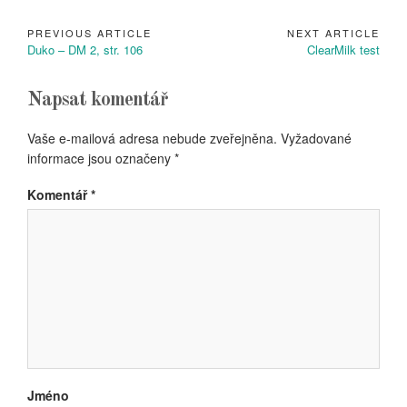
PREVIOUS ARTICLE
NEXT ARTICLE
Navigace
Previous
Next
Duko – DM 2, str. 106
ClearMilk test
pro
Article:
Article:
příspěvek
Napsat komentář
Vaše e-mailová adresa nebude zveřejněna.
Vyžadované
informace jsou označeny
*
Komentář
*
Jméno