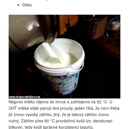
Deku
Nejprve mléko vlijeme do hrnce a zahřejeme na 92 °C. U
UHT mléka stále panují dva proudy, jeden říká, že není třeba
již znovu vysoký záhřev, jiný, že je takový záhřev znovu
nutný. Záhřev přes 90 °C provádímů kvůli tzv. denaturaci
bílkovin, tedy kvůli správné konzistenci jogurtu.