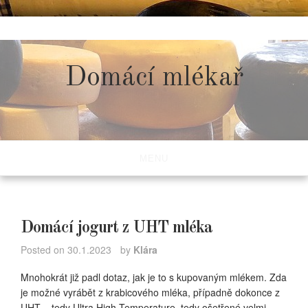
Skip
to
content
Domácí mlékař
MENU
Domácí jogurt z UHT mléka
Posted on
30.1.2023
by
Klára
Mnohokrát již padl dotaz, jak je to s kupovaným mlékem. Zda
je možné vyrábět z krabicového mléka, případně dokonce z
UHT – tedy Ultra High Temperature, tedy ošetřené velmi