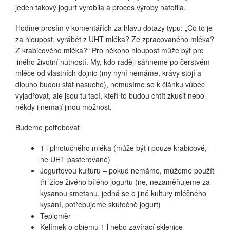
jeden takový jogurt vyrobila a proces výroby nafotila.
Hoďme prosím v komentářích za hlavu dotazy typu: „Co to je
za hloupost, vyrábět z UHT mléka? Ze zpracovaného mléka?
Z krabicového mléka?“ Pro někoho hloupost může být pro
jiného životní nutností. My, kdo raději sáhneme po čerstvém
mléce od vlastních dojnic (my nyní nemáme, krávy stojí a
dlouho budou stát nasucho), nemusíme se k článku vůbec
vyjadřovat, ale jsou tu tací, kteří to budou chtít zkusit nebo
někdy i nemají jinou možnost.
Budeme potřebovat
1 l plnotučného mléka (může být i pouze krabicové,
ne UHT pasterované)
Jogurtovou kulturu – pokud nemáme, můžeme použít
tři lžíce živého bílého jogurtu (ne, nezaměňujeme za
kysanou smetanu, jedná se o jiné kultury mléčného
kysání, potřebujeme skutečně jogurt)
Teploměr
Kelímek o objemu 1 l nebo zavírací sklenice