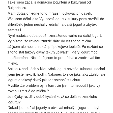
Také jsem začal s domácím jogurtem a kulturami od
Bulgaricusu.
Mám dotaz ohledně toho mražení očkovacích dávek.
Vše jsem dělal jako Vy- první jogurt z kultury jsem rozdělil do
skleniček, jednu nechal v lednici na další jogurt a zbytek
zamrazil.
Nyní nadešla doba použít zmraženou várku na další jogurt.
Vy píšete, že rovnou zmrzlé dáte do vlažného mléka.
Já jsem ale nechal roztát při pokojové teplotě. Po roztání se
z toho stal takový divný tekutý „blivajz“ , který jogurt moc
nepřipomínal. Nicméně jsem to promíchal a zaočkoval tím
mléko.
Ani po 4 hodinách v klidu však jogurt nezačal tuhnout. nechal
jsem jestě několik hodin. Nakonec to sice jakž takž ztuhlo, ale
jogurt je takový divný jak konzistencí tak chutí.
Myslíte ,že problém byl v tom , že jsem to nepoužil jako vy
rovnou zmrzlé do mléka ?
Je nějaký rozdíl v době kysání když se dělá ze zmrzlého
jogurtu?
Dokud jsem dělal jogurty a očkoval minulým jogurtem, byl
čas na správnou konzistenci cca 4-5h, tedy přesně jak je i