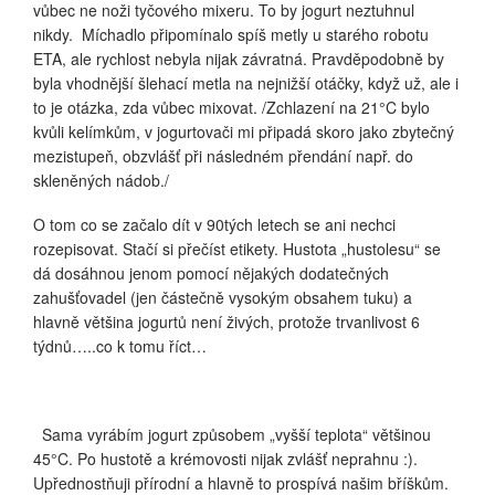
vůbec ne noži tyčového mixeru. To by jogurt neztuhnul
nikdy.
Míchadlo připomínalo spíš metly u starého robotu
ETA, ale rychlost nebyla nijak závratná. Pravděpodobně by
byla vhodnější šlehací metla na nejnižší otáčky, když už, ale i
to je otázka, zda vůbec mixovat. /Zchlazení na 21°C bylo
kvůli kelímkům, v jogurtovači mi připadá skoro jako zbytečný
mezistupeň, obzvlášť při následném přendání např. do
skleněných nádob./
O tom co se začalo dít v 90tých letech se ani nechci
rozepisovat. Stačí si přečíst etikety. Hustota „hustolesu“ se
dá dosáhnou jenom pomocí nějakých dodatečných
zahušťovadel (jen částečně vysokým obsahem tuku) a
hlavně většina jogurtů není živých, protože trvanlivost 6
týdnů…..co k tomu říct…
Sama vyrábím jogurt způsobem „vyšší teplota“ většinou
45°C. Po hustotě a krémovosti nijak zvlášť neprahnu :).
Upřednostňuji přírodní a hlavně to prospívá našim bříškům.