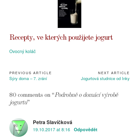
Recepty, ve kterých použijete jogurt
Ovocný koláč
PREVIOUS ARTICLE
NEXT ARTICLE
Navigace
Previous
Next
Sýry doma – 7. zrání
Jogurtová studnice od Inky
pro
Article:
Article:
příspěvek
80 comments on “
Podrobně o domácí výrobě
jogurtu
”
Petra Slavíčková
19.10.2017 at 8:16
Odpovědět