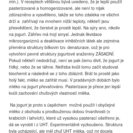
min.). V receptech většinou bývá uvedeno, že je lepší použít
pasterizované a homogenizované, ale není to nijak
zdůrazněno a vysvětleno, takže se toho zdaleka ne všichni
drží a
zahřívají na mnohem nižší teploty, někteří jsou
přesvědčeni, že čerstvé je prostě lepší. Na sýry ano, nikoliv
na jogurt. Záhřev má trojí smysl. Jednak likvidace
mikroorganizmů a deaktivace inhibičních látek ale zejména
přeměna struktury bílkovin tzv. denaturace, což je pro
vytvoření pevné struktury jogurtové sraženiny ZÁSADNÍ.
Pokud někteří nedodržují, není se pak čemu divit, že jogurt je
řídký, nebo že se táhne. Netřeba kvůli tomu začít studovat
biochemii a následně se z toho zbláznit. Brát to prostě jako
holý fakt, mléko se zahřát musí. V pradávných dobách bylo
mléko na jogurt převařováno. Pasterizace je přece jen lepší
kvůli zachování chuťových vlastností mléka.
Na jogurt je proto s úspěchem
možné použít i obyčejné
mléko z obchodu s prodlouženou dobou trvanlivosti (v
krabicích i lahvích), které už vysokou pasterací ošetřeno je,
dá se vyrobit i z UHT. Experimentálně vyzkoušeno. Struktura
byla ucházející, ale měl chuť UHT mléka, což mi docela