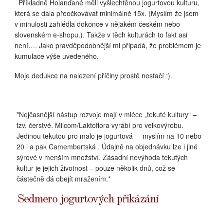
Příkladně Holanďané měli vyšlechtěnou jogurtovou kulturu,
která se dala přeočkovávat minimálně 15x. (Myslím že jsem
v minulosti zahlédla dokonce v nějakém českém nebo
slovenském e-shopu.). Takže v těch kulturách to fakt asi
není…. Jako pravděpodobnější mi připadá, že problémem je
kumulace výše uvedeného.
Moje dedukce na nalezení příčiny prostě nestačí :).
*Nejčasnější nástup rozvoje mají v mléce „tekuté kultury“ –
tzv. čerstvé. Milcom/Laktoflora vyrábí pro velkovýrobu.
Jedinou tekutou pro malo je jogurtová
– myslím na 10 nebo
20 l a pak Camembertská . Údajně na objednávku lze i jiné
sýrové v menším množství. Zásadní nevýhoda tekutých
kultur je jejich životnost – pouze několik dnů, což se
částečně dá obejít mražením.*
Sedmero jogurtových přikázání