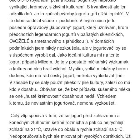
vynikající, krémový, s živými kulturami. S trvanlivostí ale jen
několik dnů. Je to způsob výroby jogurtu „při nižší teplotě“. V
té době se dělal všude +-podobně. V mých očích je to
poslední opravdový „kupovaný“ jogurt, který uznávám, krom
předchozích legendárních jogurtů v baňatých skleničkách,
OVOŽELÉ a smetanového s jahůdkou :). V domácích
podmínkách jsem nikdy nezkoušela, ale v jogurtovači by se
s úspěchem vyrobit dal. Jako ideální kultura mi na tento
jogurt připadá Milcom. Je to v podstatě mlékařský výzkumák
a kultury od nich brali všichni. Myslím, velké mlékárny berou
dodnes, kdo má rád český jogurt, netřeba vyhledávat jiné.
V zásadě by se daly použít jakékoliv jiné kultury, záleží co má
kdo v dosahu.. Obávám se, že bez přídavku sušeného mléka
se oné „husté krémovosti“ dosáhnout nedá. Vzhledem
k tomu, že nevlastním jogurtovač, nemohu vyzkoušet.
Celý vtip spočívá v tom, že se jogurt před zchlazením a
konečným ztuhnutím šetrně rozmíchá a pak co nejrychleji
zchladí na 21°C, uzavře do obalů a rychle zchladí na 5°C.
Nedoporučovala bych ale mixovat při vysokých obrátkách. Už