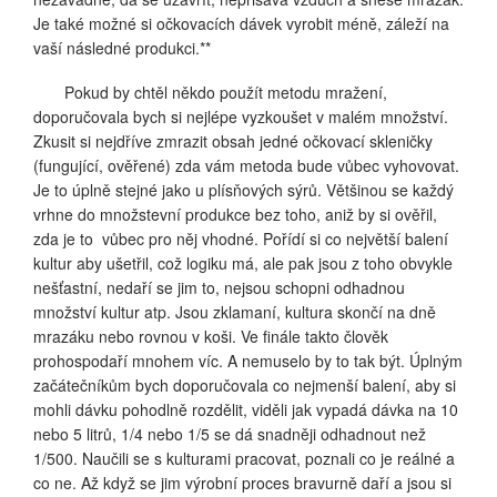
Je také možné si očkovacích dávek vyrobit méně, záleží na
vaší následné produkci.**
Pokud by chtěl někdo použít metodu mražení,
doporučovala bych si nejlépe vyzkoušet v malém množství.
Zkusit si nejdříve zmrazit obsah jedné očkovací skleničky
(fungující, ověřené) zda vám metoda bude vůbec vyhovovat.
Je to úplně stejné jako u plísňových sýrů. Většinou se každý
vrhne do množstevní produkce bez toho, aniž by si ověřil,
zda je to
vůbec pro něj vhodné. Pořídí si co největší balení
kultur aby ušetřil, což logiku má, ale pak jsou z toho obvykle
nešťastní, nedaří se jim to, nejsou schopni odhadnou
množství kultur atp. Jsou zklamaní, kultura skončí na dně
mrazáku nebo rovnou v koši. Ve finále takto člověk
prohospodaří mnohem víc. A nemuselo by to tak být. Úplným
začátečníkům bych doporučovala co nejmenší balení, aby si
mohli dávku pohodlně rozdělit, viděli jak vypadá dávka na 10
nebo 5 litrů, 1/4 nebo 1/5 se dá snadněji odhadnout než
1/500. Naučili se s kulturami pracovat, poznali co je reálné a
co ne. Až když se jim výrobní proces bravurně daří a jsou si