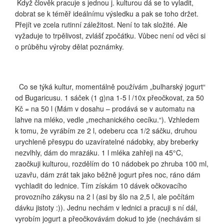
Když člověk pracuje s jednou j. kulturou dá se to vyladit,
dobrat se k téměř ideálnímu výsledku a pak se toho držet.
Přejít ve zcela rutinní záležitost. Není to tak složité. Ale
vyžaduje to trpělivost, zvlášť zpočátku. Vůbec není od věci si
o průběhu výroby dělat poznámky.
Co se týká kultur, momentálně používám „bulharský jogurt“
od Bugaricusu. 1 sáček (1 g)na 1-5 l /10x přeočkovat, za 50
Kč = na 50 l (Mám v dosahu – prodává se v automatu na
lahve na mléko, vedle „mechanického cecíku.“). Vzhledem
k tomu, že vyrábím ze 2 l, odeberu cca 1/2 sáčku, druhou
urychleně přesypu do uzavíratelné nádobky, aby breberky
nezvlhly, dám do mrazáku. 1 l mléka zahřeji na 45°C,
zaočkuji kulturou, rozdělím do 10 nádobek po zhruba 100 ml,
uzavřu, dám zrát tak jako běžně jogurt přes noc, ráno dám
vychladit do lednice. Tím získám 10 dávek očkovacího
provozního zákysu na 2 l (asi by šlo na 2,5 l, ale počítám
dávku jistoty :)). Jednu nechám v lednici a pracuji s ní dál,
vyrobím jogurt a přeočkovávám dokud to jde (nechávám si