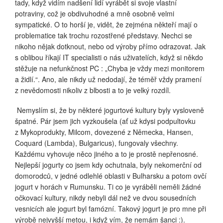
tady, když vidím nadšení lidí vyrábět si svoje vlastní
potraviny, což je obdivuhodné a mně osobně velmi
sympatické. O to horší je, vidět, že zejména někteří mají o
problematice tak trochu rozostřené představy. Nechci se
nikoho nějak dotknout, nebo od výroby přímo odrazovat. Jak
s oblibou říkají IT specialisti o nás uživatelích, když si někdo
stěžuje na nefunkčnost PC : „Chyba je vždy mezi monitorem
a židlí.“. Ano, ale nikdy už nedodají, že téměř vždy pramení
z nevědomosti nikoliv z blbosti a to je velký rozdíl.
Nemyslím si, že by některé jogurtové kultury byly vysloveně
špatné. Pár jsem jich vyzkoušela (ať už kdysi podpultovku
z Mykoprodukty, Milcom, dovezené z Německa, Hansen,
Coquard (Lambda), Bulgaricus), fungovaly všechny.
Každému vyhovuje něco jiného a to je prostě nepřenosné.
Nejlepší jogurty co jsem kdy ochutnala, byly nekomerční od
domorodců, v jedné odlehlé oblasti v Bulharsku a potom ovčí
jogurt v horách v Rumunsku. Ti co je vyráběli neměli žádné
očkovací kultury, nikdy nebyli dál než ve dvou sousedních
vesnicích ale jogurt byl famózní. Takový jogurt je pro mne při
výrobě nejvyšší metou, i když vím, že nemám šanci :).