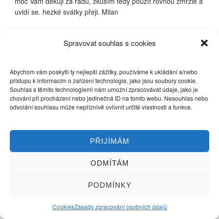
moc Vám děkuji za radu, zkusím tedy použít rovnou zmrzlé a
uvidí se. hezké svátky přeji. Milan
Spravovat souhlas s cookies
Milan
29.1.2018 at 9:33
Odpovědět
Abychom vám poskytli ty nejlepší zážitky, používáme k ukládání a/nebo
Zdravím,
přístupu k informacím o zařízení technologie, jako jsou soubory cookie.
tak dle Vaší rady jsem zmrzlý jogurt použil rovnou do mléka a
Souhlas s těmito technologiemi nám umožní zpracovávat údaje, jako je
chování při procházení nebo jedinečná ID na tomto webu. Nesouhlas nebo
jogurty se daří parádně , jen musím podstatně prodloužit
odvolání souhlasu může nepříznivě ovlivnit určité vlastnosti a funkce.
zrání což není problém.
Mám však jiný problém a to s mlékem. Kupuji čerstvé mléko
od farmáře. Část mléka máme na pití a to zpracovávám
PŘIJÍMÁM
pokaždé stejně – zahřeji na 80 stupňů, zchladím a dám do
lednice.
ODMÍTÁM
I když to pořád dělám stejně, někdy se stane, že mléko tak
nějak divně zasmrádne.
Není zkažené, ale ten zápach je nepříjemný. Přitom někdy je
PODMÍNKY
mléko jak víno, lahodné bez zápachu…
Nevíte čím by to mohlo být ? je chyba v mléce nebo postupu.
Cookies
Zásady zpracování osobních údajů
nevím si rady, mléka kupuju dost ale pokud zasmrádne tak to