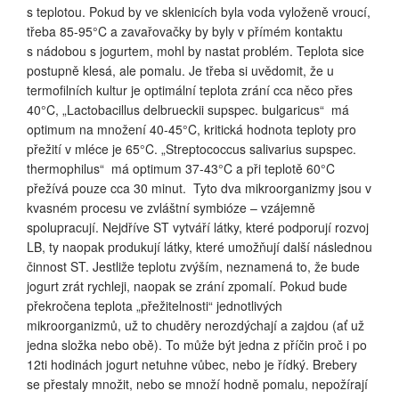
s teplotou. Pokud by ve sklenicích byla voda vyloženě vroucí,
třeba 85-95°C a zavařovačky by byly v přímém kontaktu
s nádobou s jogurtem, mohl by nastat problém. Teplota sice
postupně klesá, ale pomalu. Je třeba si uvědomit, že u
termofilních kultur je optimální teplota zrání cca něco přes
40°C, „Lactobacillus delbrueckii supspec. bulgaricus“
má
optimum na množení 40-45°C, kritická hodnota teploty pro
přežití v mléce je 65°C. „Streptococcus salivarius supspec.
thermophilus“
má optimum 37-43°C a při teplotě 60°C
přežívá pouze cca 30 minut.
Tyto dva mikroorganizmy jsou v
kvasném procesu ve zvláštní symbióze – vzájemně
spolupracují. Nejdříve ST vytváří látky, které podporují rozvoj
LB, ty naopak produkují látky, které umožňují další následnou
činnost ST. Jestliže teplotu zvýším, neznamená to, že bude
jogurt zrát rychleji, naopak se zrání zpomalí. Pokud bude
překročena teplota „přežitelnosti“ jednotlivých
mikroorganizmů, už to chuděry nerozdýchají a zajdou (ať už
jedna složka nebo obě). To může být jedna z příčin proč i po
12ti hodinách jogurt netuhne vůbec, nebo je řídký. Brebery
se přestaly množit, nebo se množí hodně pomalu, nepožírají