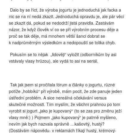
Dalo by se říct, že výroba jogurtu je jednoduchá jak facka a
nic se na ní nedá zkazit. Jednoduchá opravdu je, ale pár věcí
se zkazit dá, pokud se nedodrží jistá pravidla. Zastávám
názor, že když člověk ví co se při výrobním procesu děje a
proč se tak děje, má mnohem větší šanci dobrat se
k nadprůměrným výsledkům a nedopouští se tolika chyb.
Pokusím se to nějak
„lidověji“ vyložit (odborníkům by asi
vstávaly vlasy hrůzou), ale vydá to asi na seriál.
Tak jak jsem si pročítala fórum a články o jogurtu, různé
potíže „hobbíků“ při výrobě, mám pocit, že zde panuje jeden
ústřední problém. A sice nereálná očekávání versus
skutečné možnosti. Tím myslím, že všichni prahnou po tom
vyrobit si jogurt „jako je kupovaný“ (to se zas pro změnu ježí
vlasy mně:) ) Pojmem „jako kupovaný“ je patrně myšleno,
nevím jak bych nazvala správně …kašovitý, hustý?
(Dostávám nápovědu- v reklamách říkají hustý, krémový-