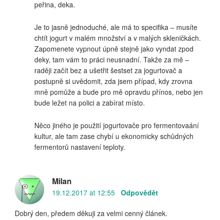
peřina, deka.
Je to jasně jednoduché, ale má to specifika – musíte
chtít jogurt v malém množství a v malých skleničkách.
Zapomenete vypnout úpně stejně jako vyndat zpod
deky, tam vám to práci neusnadní. Takže za mě –
raději začít bez a ušetřit šestset za jogurtovač a
postupně si uvědomit, zda jsem případ, kdy zrovna
mně pomůže a bude pro mě opravdu přínos, nebo jen
bude ležet na polici a zabírat místo.
Něco jiného je použití jogurtovače pro fermentovaání
kultur, ale tam zase chybí u ekonomicky schůdných
fermentorů nastavení teploty.
Milan
19.12.2017 at 12:55
Odpovědět
Dobrý den, předem děkuji za velmi cenný článek.