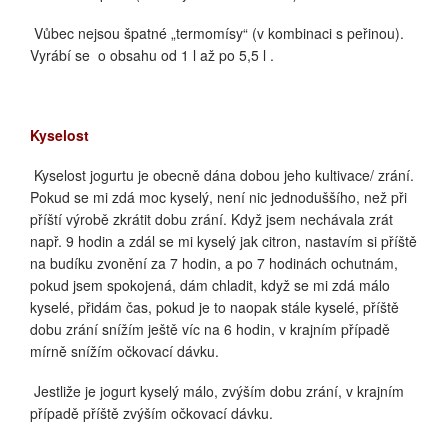
Vůbec nejsou špatné „termomísy“ (v kombinaci s peřinou).
Vyrábí se
o obsahu od 1 l až po 5,5 l .
Kyselost
Kyselost jogurtu je obecně dána dobou jeho kultivace/ zrání.
Pokud se mi zdá moc kyselý, není nic jednoduššího, než při
příští výrobě zkrátit dobu zrání. Když jsem nechávala zrát
např. 9 hodin a zdál se mi kyselý jak citron, nastavím si příště
na budíku zvonění za 7 hodin, a po 7 hodinách ochutnám,
pokud jsem spokojená, dám chladit, když se mi zdá málo
kyselé, přidám čas, pokud je to naopak stále kyselé, příště
dobu zrání snížím ještě víc na 6 hodin, v krajním případě
mírně snížím očkovací dávku.
Jestliže je jogurt kyselý málo, zvýším dobu zrání, v krajním
případě příště zvýším očkovací dávku.