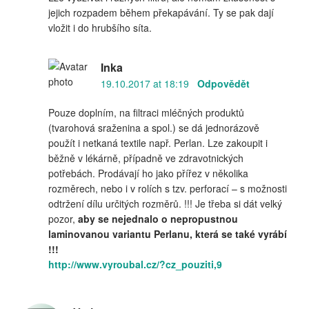
jejich rozpadem během překapávání. Ty se pak dají
vložit i do hrubšího síta.
Inka
19.10.2017 at 18:19
Odpovědět
Pouze doplním, na filtraci mléčných produktů
(tvarohová sraženina a spol.) se dá jednorázově
použít i netkaná textile např. Perlan. Lze zakoupit i
běžně v lékárně, případně ve zdravotnických
potřebách. Prodávají ho jako přířez v několika
rozměrech, nebo i v rolích s tzv. perforací – s možnosti
odtržení dílu určitých rozměrů. !!! Je třeba si dát velký
pozor,
aby se nejednalo o nepropustnou
laminovanou variantu Perlanu
, která se také vyrábí
!!!
http://www.vyroubal.cz/?cz_pouziti,9