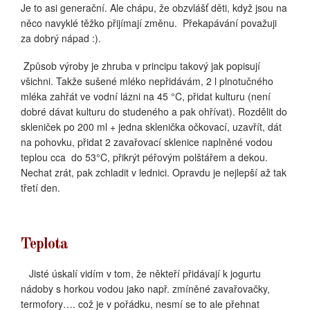
Je to asi generační. Ale chápu, že obzvlášť děti, když jsou na
něco navyklé těžko přijímají změnu.
Překapávání považuji
za dobrý nápad :).
Způsob výroby je zhruba v principu takový jak popisují
všichni. Takže sušené mléko nepřidávám, 2 l plnotučného
mléka zahřát ve vodní lázni na 45 °C, přidat kulturu (není
dobré dávat kulturu do studeného a pak ohřívat). Rozdělit do
skleniček po 200 ml + jedna sklenička očkovací, uzavřít, dát
na pohovku, přidat 2 zavařovací sklenice naplněné vodou
teplou cca
do 53°C, přikrýt péřovým polštářem a dekou.
Nechat zrát, pak zchladit v lednici. Opravdu je nejlepší až tak
třetí den.
Teplota
Jisté úskalí vidím v tom, že někteří přidávají k jogurtu
nádoby s horkou vodou jako např. zmíněné zavařovačky,
termofory…. což je v pořádku, nesmí se to ale přehnat