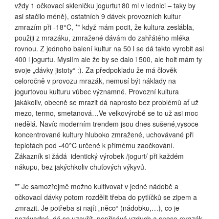
vždy 1 očkovací skleničku jogurtu180 ml v lednici – taky by
asi stačilo méně), ostatních 9 dávek provozních kultur
zmrazím při -18°C, ** když mám pocit, že kultura zeslábla,
použiji z mrazáku, zmražené dávám do zahřátého mléka
rovnou. Z jednoho balení kultur na 50 l se dá takto vyrobit asi
400 l jogurtu. Myslím ale že by se dalo i 500, ale holt mám ty
svoje „dávky jistoty“ :). Za předpokladu že má člověk
celoročně v provozu mrazák, nemusí být náklady na
jogurtovou kulturu vůbec významné. Provozní kultura
jakákoliv, obecně se mrazit dá naprosto bez problémů ať už
mezo, termo, smetanová…Ve velkovýrobě se to už asi moc
nedělá. Navíc moderním trendem jsou dnes sušené,vysoce
koncentrované kultury hluboko zmražené, uchovávané při
teplotách pod -40°C určené k přímému zaočkování.
Zákazník si žádá
identický výrobek /jogurt/ při každém
nákupu, bez jakýchkoliv chuťových výkyvů.
** Je samozřejmě možno kultivovat v jedné nádobě a
očkovací dávky potom rozdělit třeba do pytlíčků se zipem a
zmrazit. Je potřeba si najít „něco“ (nádobku,…), co je
nezávadné, dá se uzavřít, nepřisává vzduch a snese mrazák.