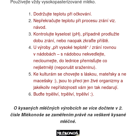
Používejte vždy vysokopasterizované mléko.
Dodržujte teplotu při očkování.
Nepřekračujte teplotu při procesu zrání viz.
návod.
Kontrolujte kyselost (pH), případně prodlužte
dobu zrání, nebo naopak zkraťte příště.
U výroby „při vysoké teplotě“ / zrání rovnou
v nádobách – s nádobou nekvedlejte,
necloumejte, do lednice přemisťujte co
nejšetrněji (neporušit sraženinu).
Ke kulturám se chovejte s láskou, mateřsky a ne
macešsky :), jsou to přeci jen živé organizmy a
jakékoliv nepřístojnosti vám jen tak nedarují.
Buďte trpěliví, trpěliví, trpěliví :).
O kysaných mléčných výrobcích se více dočtete v 2.
čísle Mlékonoše se zaměřením
právě na veškeré kysané
mléčné.