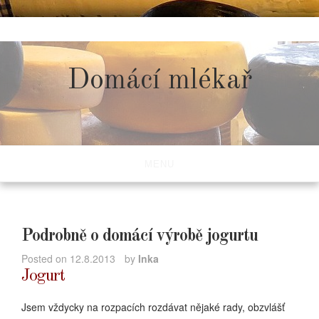
Skip
to
content
Domácí mlékař
MENU
Podrobně o domácí výrobě jogurtu
Posted on
12.8.2013
by
Inka
Jogurt
Jsem vždycky na rozpacích rozdávat nějaké rady, obzvlášť