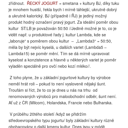
zřídnout.
ŘECKÝ JOGURT
= smetana + kultury BJ, díky tuku
je mnohem hustší, řekla bych i mírně táhlejší, ukrutně dobrý
a ukrutně kalorický. BJ (případně i ŘJ) je jediný možný
produkt hodný označení pravý jogurt. Za ideální poměr obou
kultur
ST:LB je považován 50:50 //Jedině možné je to, co je
vidět např. u produktové řady j. kultur Lambda, kde se
„laboruje“ s poměrem obou kultur
–
„Lambda3“ = 50:50,
měla by být nejvíc kyselá, u dalších variet (Lambda5 –
Lambda15) se poměr mění. Tím se dá mírně upravovat
kyselost a konzistence a hlavně u některých variet je poměr
vyladěn speciálně pro ovčí nebo kozí mléko//.
Z toho plyne, že u základní jogurtové kultury by výrobce
neměl hrát roli – pokud to není vysloveně nějaký šunt.
Troufám si říct, že to co je dnes u nás na trhu
od
renomovaných výrobců pro maloobchodní odběr, šunt není.
Ať už z ČR (Milcom), Holandska, Francie nebo Bulharska.
V průběhu 20tého století /když se přidržím
středoevropského typu jogurtu/ byly základní kultury různě
obohacovány o další kmeny kultur. Dnes jsou v módě