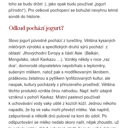
toho se budu držet :), jako opak budu používat „jogurt
přírodní“). Pro celkové pochopení se bohužel nevyhnu letmé
sondě do historie.
Odkud pochází jogurt?
Slovo jogurt původně pochází z turečtiny. Většina kysaných
mléčných výrobků a specifických druhů sýrů pochází
z
oblastí
Jihovýchodní Evropy a částí Asie
(Balkán,
Mongolsko, okolí Kavkazu …). Vznikly někdy v roce „raz
dva“, domorodé obyvatelstvo nepobíhalo s teploměry,
sušeným mlékem, natož pak s modifikovaným škrobem,
práškovou želatinou a pytlíkem lyofilizovaných kultur, ale
naopak, kultury pocházely z přirozeného prostředí. Většina
těchto produktů vznikla čirou náhodou. Např. kefír údajně
vzniknul v pohoří Kavkaz. Místní pastevci používali
k uchovávání vody vaky ušité z kozích kůží. Jednou někoho
napadlo, že by ve vaku mohl převézt mléko. Vak naplnil,
zašpuntoval a několik dnů putoval na koni do údolí. Po
odšpuntování se mléko nedalo skoro nalít, nějak zhoustlo, už