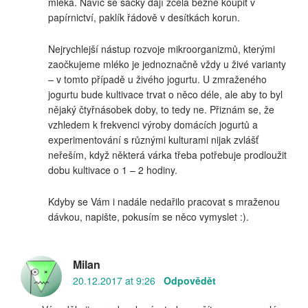
mléka. Navíc se sáčky dají zcela běžně koupit v
papírnictví, paklík řádově v desítkách korun.
Nejrychlejší nástup rozvoje mikroorganizmů, kterými
zaočkujeme mléko je jednoznačně vždy u živé varianty
– v tomto případě u živého jogurtu. U zmraženého
jogurtu bude kultivace trvat o něco déle, ale aby to byl
nějaký čtyřnásobek doby, to tedy ne. Přiznám se, že
vzhledem k frekvenci výroby domácích jogurtů a
experimentování s různými kulturami nijak zvlášť
neřeším, když některá várka třeba potřebuje prodloužit
dobu kultivace o 1 – 2 hodiny.
Kdyby se Vám i nadále nedařilo pracovat s mraženou
dávkou, napište, pokusím se něco vymyslet :).
Milan
20.12.2017 at 9:26
Odpovědět