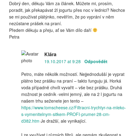
Dobrý den, děkuju Vám za článek. Můžete mi, prosím,
poradit, jak překapávat 2l jogurtu přes noc v lednici? Nechce
se mi používat plátýnko, nevěřím, že po vyprání v něm
nezůstane prášek na praní.
Předem děkuju a přeju, ať se Vám dílo daří
Petra
Klára
19.10.2017 at 9:28
Odpovědět
Petro, máte několik možností. Nejjednodušší je vyprat
plátno bez prášku na praní – takto funguju já. Horká
voda případně chvíli vyvařit – vše bez prášku. Druhá
možnost je cedník -velmi jemný, ale na 2 l jogurtu na
našem trhu seženete jen tento –
https://www.tomscheese.cz/Filtracni-trychtyr-na-mleko-
s-vymenitelnym-sitkem-PROFI-prumer-28-cm-
d382.htm
Je dražší, ale vynikající.
Lze využívat i různých filtrů, ale nemám zkušenost s