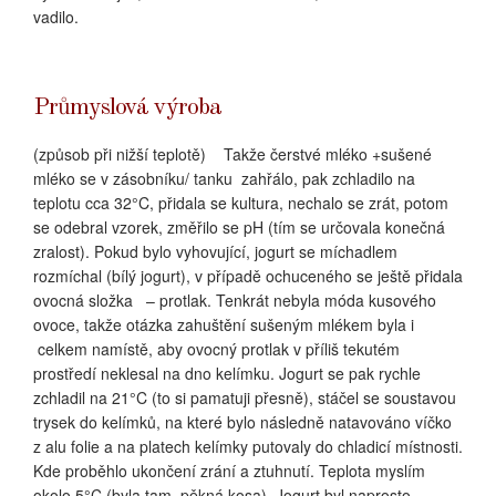
vadilo.
Průmyslová výroba
(způsob při nižší teplotě)
Takže čerstvé mléko +sušené
mléko se v zásobníku/ tanku
zahřálo, pak zchladilo na
teplotu cca 32°C, přidala se kultura, nechalo se zrát, potom
se odebral vzorek, změřilo se pH (tím se určovala konečná
zralost). Pokud bylo vyhovující, jogurt se míchadlem
rozmíchal (bílý jogurt), v případě ochuceného se ještě přidala
ovocná složka
– protlak. Tenkrát nebyla móda kusového
ovoce, takže otázka zahuštění sušeným mlékem byla i
celkem namístě, aby ovocný protlak v příliš tekutém
prostředí neklesal na dno kelímku. Jogurt se pak rychle
zchladil na 21°C (to si pamatuji přesně), stáčel se soustavou
trysek do kelímků, na které bylo následně natavováno víčko
z alu folie a na platech kelímky putovaly do chladicí místnosti.
Kde proběhlo ukončení zrání a ztuhnutí. Teplota myslím
okolo 5°C (byla tam
pěkná kosa). Jogurt byl naprosto