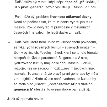
–
Další může být v tom, když nějak
tepelně
„přilikviduji“
už v
první generaci
, těžko vykultivuji
úžasnou druhou.
–
Pak může být problém
životnost očkovací dávky
.
Nedá se počítat s tím, že mi v lednici vydrží jen tak 2
měsíce. Pokud nevyrábím pravidelně v rozumných
časových intervalech, je lepší dávku zmrazit.
–
Další věc, která není úplně ve všeobecném povědomí,
se týká
lyofilizovaných kultur
– sušených mrazem –
těch v pytlíčcích. //Jediný návod, který se tohoto tématu
alespoň dotýká je paradoxně Bulgaricus // A sice,
lyofilizované kultury mají delší dobu nástupu účinku,
rozvoje, než se začnou množit….nevím jak bych jinak
nazvala. To znamená, že právě první generace by měla
zrát nejdéle./ Nikde už ale není uvedeno, že kultura by
se měla plně „usadit“, „vystabilizovat“
až při dalších
generacích*
(Jestli si to ovšem dobře pamatuji :)).
Jinak už opravdu nevím…