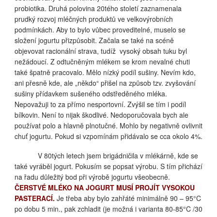
probiotika. Druhá polovina 20tého století zaznamenala
prudký rozvoj mléčných produktů ve velkovýrobních
podmínkách. Aby to bylo vůbec proveditelné, muselo se
složení jogurtu přizpůsobit. Začala se také na scéně
objevovat racionální strava, tudíž
vysoký obsah tuku byl
nežádoucí. Z odtučněným mlékem se krom nevalné chuti
také špatně pracovalo. Mělo nízký podíl sušiny. Nevím kdo,
ani přesně kde, ale „někdo“ přišel na způsob tzv. zvyšování
sušiny přídavkem sušeného odstředěného mléka.
Nepovažuji to za přímo nesportovní. Zvýšil se tím i podíl
bílkovin. Není to nijak škodlivé. Nedoporučovala bych ale
používat polo a hlavně plnotučné. Mohlo by negativně ovlivnit
chuť jogurtu. Pokud si vzpomínám přidávalo se cca okolo 4%.
V 80tých letech jsem brigádničila v mlékárně, kde se
také vyráběl jogurt. Pokusím se popsat výrobu. S tím přichází
na řadu důležitý bod při výrobě jogurtu všeobecně.
ČERSTVÉ MLÉKO NA JOGURT MUSÍ PROJÍT VYSOKOU
PASTERACÍ.
Je třeba aby bylo zahřáté minimálně 90 – 95°C
po dobu 5 min., pak zchladit (je možná i varianta 80-85°C /30