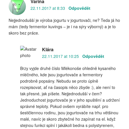
Varina
22.11.2017 at 8:33
Odpovědět
Nejjednodušší je výroba jogurtu v jogurtovači, ne? Teda já ho
mám (tedy fermentor kuvings – je i na sýry výborný) a je to
skoro bez práce.
Klára
22.11.2017 at 10:25
Odpovědět
Brzy vyjde druhé číslo Mlékonoše ohledně kysaného
mléčného, kde jsou jogurtovače a fermentory
podrobně popsány. Nebudu se proto úplně
rozepisovat, ať na časopis něco zbyde :), ale není to
tak přesné, jak píšete. Nejjednodušší v čem?
Jednoduchost jogurtovače je v jeho spuštění a udržení
správné teploty. Pokud ovšem vyrábíte např. pro
šestičlennou rodinu, jsou jogurtovače na trhu většinou
malé, navíc je skoro zbytečné ho zapínat na el. když
stejnou funkci splní i jakákoli bedna s polystyrenem,