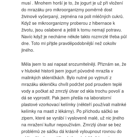
musí . Mnohem horší je to, že jogurt je už při vložení
do mrazáku pro mikroorganizmy poměrně dost
živinově vyčerpaný, zejména na poli mléčných cukrů.
Když se mikroorganizmy proberou z hibernace k
životu, jsou oslabené a ještě k tomu nemají potravu.
Navíc když je necháme někde takto rozmrzlé třeba půl
dne. Toto mi přijde pravděpodobnější než cokoliv
jiného.
Měla jsem to asi napsat srozumitelněji. Přiznám se, že
v hluboké historii jsem jogurt původně mrazila v
malinkých skleničkách. Bylo nutné po vyjmutí z
mrazáku skleničku chvíli podržet pod proudem teplé
vody a počkat až zmrzlý útvar od skla trochu povolí a
dá se vyprostit. Pak jsem přešla na laboratorní
plastové vzorkovací kelímky (někteří používali malinké
kelímky na masti z lékárny). Po příchodu sáčků se
zipem, které se vyrábí i vysloveně malé, už nic jiného
na mražení kultur nepoužívám. Zmrzlý útvar se bez
problémů ze sáčku dá krásně vyloupnout rovnou do