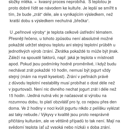
složky mléka. =
kvasný proces neprobíhá.
S teplotou je
proto dobré řídit se návodem ke kultuře. Je lepší se smířit s
tím, že bude „zrát“ déle, ale s vynikajícím výsledkem, než
kratší dobu s výsledkem nechutná „břečka“.
U „peřinové výroby“ je teplota celkově ústřední tématem.
Přesněji řečeno, u tohoto způsobu není absolutně možné
pokaždé udržet stejnou teplotu ani stejný teplotní průběh u
jednotlivých výrob /zrání. Zkrátka pokaždé to může být jinak.
Záleží na spoustě faktorů, např. jaká je teplota v místnosti
apod. Pokud jsou podmínky hodně proměnlivé, i když budu
nechávat zrát pokaždé 10 hodin, nemusí být jogurt vždy
stejný (mám na mysli kyselost). Zrání v peřinách právě
z důvodu teplotní nestability musí probíhat o dost déle než
v jogurtovači. Není nic divného nechat jogurt zrát i déle než
15 hodin. /Jediná nutná věc je načasovat si výrobu na
rozumnou dobu, to platí obzvlášť pro ty, co nejsou přes den
doma. Ve 2 hodiny v noci kvůli jogurtu nikdo z pelíšku vylézat
asi taky nebude./ Výkyvy v kvalitě jsou proto nesprávně
přičítány kulturám, ale ve většině případů to tak není. Mají na
svědomí teplota (ať už vysoká nebo nízká) x doba zrání.