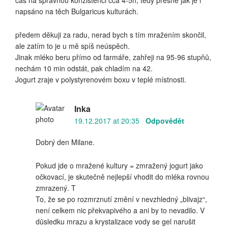
napsáno na těch Bulgaricus kulturách.
předem děkuji za radu, nerad bych s tím mražením skončil,
ale zatím to je u mě spíš neúspěch.
Jinak mléko beru přímo od farmáře, zahřeji na 95-96 stupňů,
nechám 10 min odstát, pak chladím na 42.
Jogurt zraje v polystyrenovém boxu v teplé místnosti.
Inka
19.12.2017 at 20:35
Odpovědět
Dobrý den Milane.
Pokud jde o mražené kultury = zmražený jogurt jako
očkovací, je skutečně nejlepší vhodit do mléka rovnou
zmrazený. T
To, že se po rozmrznutí změní v nevzhledný „blivajz“,
není celkem nic překvapivého a ani by to nevadilo. V
důsledku mrazu a krystalizace vody se gel narušit