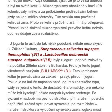
to nebylo mléko. Když ochutnal, zjistil, že je to velká dobrota
a byl na světě kefír :). Mikroorganismy obsažené v kozí kůži
kolonizovaly mléko a za průběžného protřepávání během
jízdy na koni mléko přetvořily. Tím vznikla ona pověstná
kefírová zrna. Proto se kefír v průběhu zrání má protřepávat.
Přesné úplné složení mikroorganizmů pravého kefíru nebylo
dodnes údajně zcela rozluštěno.
U jogurtu to asi bylo tak nějak podobně, někde něco zkyslo
:). Základní kultury,
„Streptococcus salivarius supspec.
thermophilus“(ST) a „Lactobacillus delbrueckii
supspec. bulgaricus“(LB)
, byly z jogurtu poprvé izolovány
na počátku 20tého století v Bulharsku. Proto je tento jogurt
všeobecně nazýván „
BULHARSKÝ“ (BJ)
. Tato kombinace
kultur je považována za základ – pravý, přírodní jogurt.
Pokud je na kuluře napsáno např. jogurt bulharského typu,
vždy se jedná o tento. Je dostatečně aromatický, pro někoho
může být kyselejší, někdo naopak kyselost preferuje. Po
vyzrání v nádobě má pevnou strukturu, při narušení
povrchu
např. lžící
začíná vystupovat syrovátka, po rozmíchání –
narušení struktury a vyloučení syrovátky zcela logicky musí