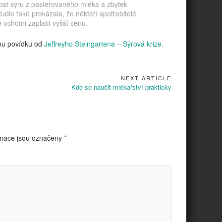
st sýru z pasterovaného mléka a zbytek
udie také prokázala, že někteří spotřebitelé
ochotni zaplatit vyšší cenu.
ou povídku od
Jeffreyho Steingartena – Sýrová krize.
NEXT ARTICLE
Next
Kde se naučit mlékařství prakticky
Article:
mace jsou označeny
*