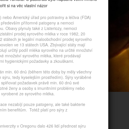
řit si na věc vlastní názor
 nebo Americký úřad pro potraviny a léčiva (FDA)
y především přítomné patogeny a nemoci
. Obavy plynuly také z Listeriozy, nemoci
istátní prodej syrového mléka v roce 1982, 20
 státech je legální maloobchodní prodej syrového
ovolen ve 13 státech USA. Zbývající státy mají
ují určitý podíl mléka syrového na určité množství
ké množství syrového mléka, které prodávají
nými hygienickými požadavky a zkouškami.
án min. 60 dnů (během této doby by měly všechny
m sýru, tedy kyselejším prostředím). Sýry vyráběné
splňovat požadavek právě min. 60 dnů své
hotné ženy a osoby s imunitními problémy nebo
vyrobené ze syrového mléka.
ace nezabíjí pouze patogeny, ale také bakterie
tním benefitům. Totéž platí pro sýry z
univerzity v Oregonu dalo 426 lidí přednost sýru