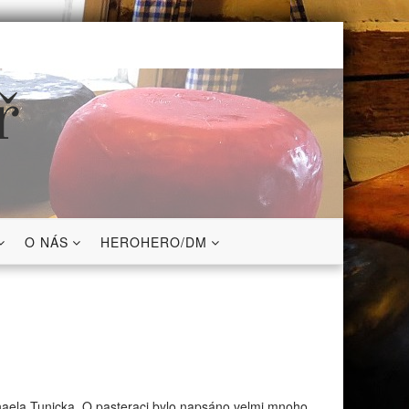
ř
O NÁS
HEROHERO/DM
haela Tunicka. O pasteraci bylo napsáno velmi mnoho