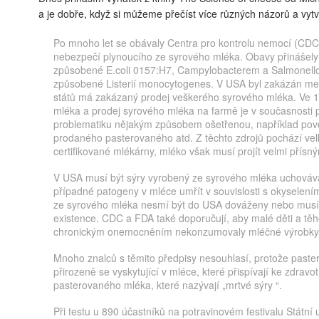
a je dobře, když si můžeme přečíst více různých názorů a vytvo
Po mnoho let se obávaly Centra pro kontrolu nemocí (CDC)
nebezpečí plynoucího ze syrového mléka. Obavy přinášel
způsobené E.coli 0157:H7, Campylobacterem a Salmonellou
způsobené Listerií monocytogenes. V USA byl zakázán mez
států má zakázaný prodej veškerého syrového mléka. Ve 12
mléka a prodej syrového mléka na farmě je v současnosti p
problematiku nějakým způsobem ošetřenou, například povol
prodaného pasterovaného atd. Z těchto zdrojů pochází vel
certifikované mlékárny, mléko však musí projít velmi přís
V USA musí být sýry vyrobený ze syrového mléka uchováv
případné patogeny v mléce umřít v souvislosti s okyselení
ze syrového mléka nesmí být do USA dováženy nebo musí 
existence. CDC a FDA také doporučují, aby malé děti a tě
chronickým onemocněním nekonzumovaly mléčné výrobky 
Mnoho znalců s těmito předpisy nesouhlasí, protože paster
přirozeně se vyskytující v mléce, které přispívají ke zdravo
pasterovaného mléka, které nazývají „mrtvé sýry “.
Při testu u 890 účastníků na potravinovém festivalu Státní 