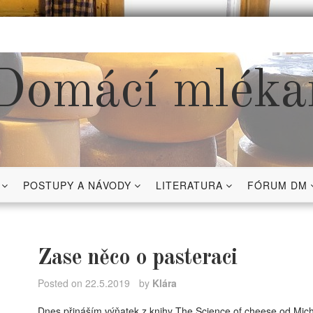
Domácí mléka
POSTUPY A NÁVODY
LITERATURA
FÓRUM DM
Zase něco o pasteraci
Posted on
22.5.2019
by
Klára
Dnes přináším výňatek z knihy The Science of cheese od Mic