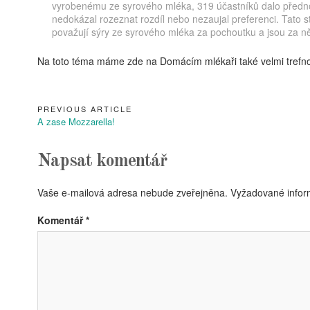
vyrobenému ze syrového mléka, 319 účastníků dalo předno
nedokázal rozeznat rozdíl nebo nezaujal preferenci. Tato st
považují sýry ze syrového mléka za pochoutku a jsou za ně 
Na toto téma máme zde na Domácím mlékaři také velmi trefn
PREVIOUS ARTICLE
Navigace
Previous
A zase Mozzarella!
pro
Article:
příspěvek
Napsat komentář
Vaše e-mailová adresa nebude zveřejněna.
Vyžadované infor
Komentář
*