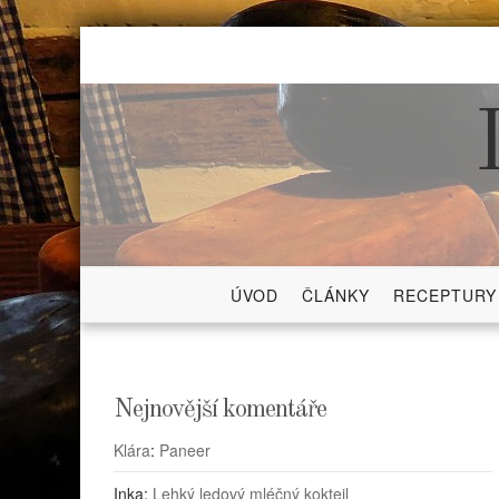
Skip
to
content
ÚVOD
ČLÁNKY
RECEPTURY
Nejnovější komentáře
Klára
:
Paneer
Inka
:
Lehký ledový mléčný koktejl