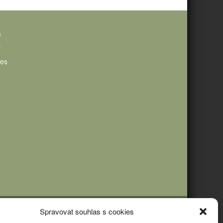
a
i
ies
Spravovat souhlas s cookies