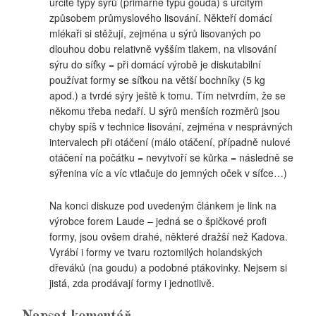
určité typy sýrů (primárně typu gouda) s určitým
způsobem průmyslového lisování. Někteří domácí
mlékaři si stěžují, zejména u sýrů lisovaných po
dlouhou dobu relativně vyšším tlakem, na vlisování
sýru do síťky = při domácí výrobě je diskutabilní
používat formy se síťkou na větší bochníky (5 kg
apod.) a tvrdé sýry ještě k tomu. Tím netvrdím, že se
někomu třeba nedaří. U sýrů menších rozměrů jsou
chyby spíš v technice lisování, zejména v nesprávných
intervalech při otáčení (málo otáčení, případně nulové
otáčení na počátku = nevytvoří se kůrka = následně se
sýřenina víc a víc vtlačuje do jemných oček v síťce…)
Na konci diskuze pod uvedeným článkem je link na
výrobce forem Laude – jedná se o špičkové profi
formy, jsou ovšem drahé, některé dražší než Kadova.
Vyrábí i formy ve tvaru roztomilých holandských
dřeváků (na goudu) a podobné ptákovinky. Nejsem si
jistá, zda prodávají formy i jednotlivě.