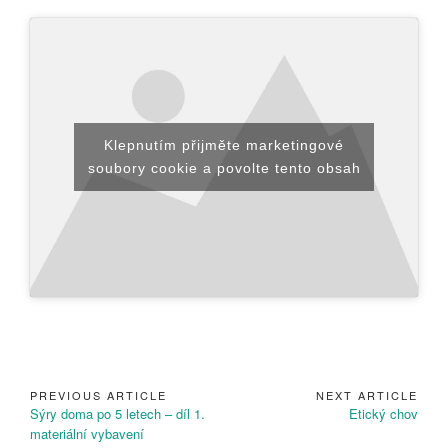
Klepnutím přijměte marketingové
soubory cookie a povolte tento obsah
PREVIOUS ARTICLE
NEXT ARTICLE
Navigace
Previous
Next
Sýry doma po 5 letech – díl 1.
Etický chov
pro
Article:
Article:
materiální vybavení