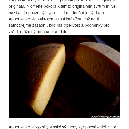
originálu. Nicméně pokora k těmto originálním sýrům mi velí
nazývat je pouze sýr typu ….. Ten dnešní je sýr typu
Appenzeller. Je zakrojen jako tříměsíční, což není
samozřejmě zásadní, kdo má trpělivost a podmínky pro
zrání, může sýr nechat zrát déle.
Appenzeller je vyzrálý alpský sýr, tedy sýr pocházející z hor,