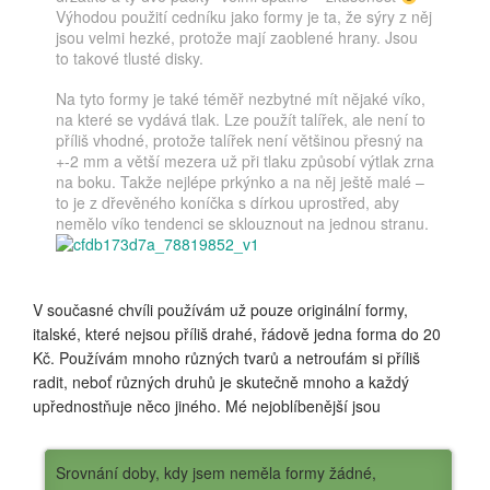
Výhodou použití cedníku jako formy je ta, že sýry z něj
jsou velmi hezké, protože mají zaoblené hrany. Jsou
to takové tlusté disky.
Na tyto formy je také téměř nezbytné mít nějaké víko,
na které se vydává tlak. Lze použít talířek, ale není to
příliš vhodné, protože talířek není většinou přesný na
+-2 mm a větší mezera už při tlaku způsobí výtlak zrna
na boku. Takže nejlépe prkýnko a na něj ještě malé –
to je z dřevěného koníčka s dírkou uprostřed, aby
nemělo víko tendenci se sklouznout na jednou stranu.
V současné chvíli používám už pouze originální formy,
italské, které nejsou příliš drahé, řádově jedna forma do 20
Kč. Používám mnoho různých tvarů a netroufám si příliš
radit, neboť různých druhů je skutečně mnoho a každý
upřednostňuje něco jiného. Mé nejoblíbenější jsou
Srovnání doby, kdy jsem neměla formy žádné,