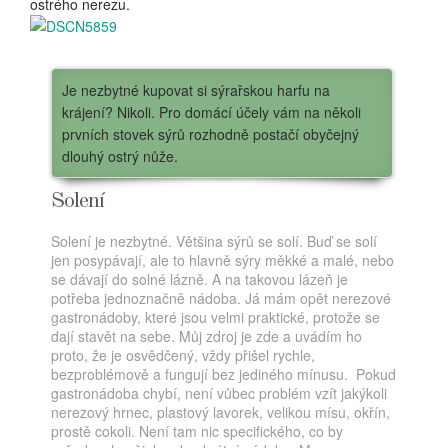
ostrého nerezu.
Je nezbytné kupovat si sýrařskou harfu na
krájení? Nikoli. Pro domácí účely vám na několi
prvních stovek sýrů rozhodně postačí obyčejný
dlouhý ostrý nůže.
Solení
Solení je nezbytné. Většina sýrů se solí. Buď se solí
jen posypávají, ale to hlavně sýry měkké a malé, nebo
se dávají do solné lázně. A na takovou lázeň je
potřeba jednoznačně nádoba. Já mám opět nerezové
gastronádoby, které jsou velmi praktické, protože se
dají stavět na sebe. Můj zdroj je zde a uvádím ho
proto, že je osvědčený, vždy přišel rychle,
bezproblémově a fungují bez jediného mínusu. Pokud
gastronádoba chybí, není vůbec problém vzít jakýkoli
nerezový hrnec, plastový lavorek, velikou mísu, okřín,
prostě cokoli. Není tam nic specifického, co by