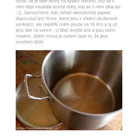
vězte, že je také dobrý na kysání tvarohu, což se v
něm děje neustále kromě doby, kdy se v něm dělá sýr
:-)). Samozřejmě, kdo neřeší ekonomický aspekt,
doporučuji tyto hrnce, které jsou z vlastní zkušenosti
vynikající, ale největší mám pouze na 16 litrů a ty už
jsou fakt na vaření .-)) Mají dvojité dno a jsou velmi
masivní. Jejich mínus je ovšem zase to, že jsou
mnohem těžší.