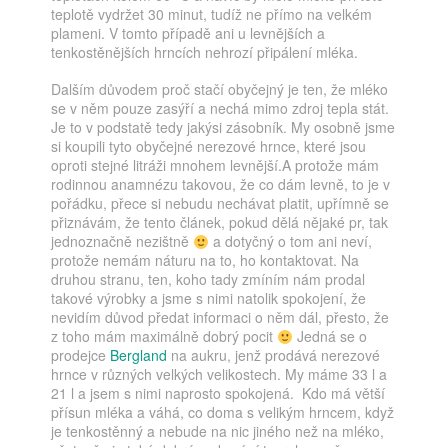
teplotě vydržet 30 minut, tudíž ne přímo na velkém
plameni. V tomto případě ani u levnějších a
tenkostěnějších hrncích nehrozí připálení mléka.
Dalším důvodem proč stačí obyčejný je ten, že mléko
se v něm pouze zasýří a nechá mimo zdroj tepla stát.
Je to v podstatě tedy jakýsi zásobník. My osobně jsme
si koupili tyto obyčejné nerezové hrnce, které jsou
oproti stejné litráži mnohem levnější.A protože mám
rodinnou anamnézu takovou, že co dám levně, to je v
pořádku, přece si nebudu nechávat platit, upřímně se
přiznávám, že tento článek, pokud dělá nějaké pr, tak
jednoznačně nezištně
a dotyčný o tom ani neví,
protože nemám náturu na to, ho kontaktovat. Na
druhou stranu, ten, koho tady zmíním nám prodal
takové výrobky a jsme s nimi natolik spokojení, že
nevidím důvod předat informaci o něm dál, přesto, že
z toho mám maximálně dobrý pocit
Jedná se o
prodejce
Bergland
na aukru, jenž prodává nerezové
hrnce v různých velkých velikostech. My máme 33 l a
21 l a jsem s nimi naprosto spokojená. Kdo má větší
přísun mléka a váhá, co doma s velikým hrncem, když
je tenkostěnný a nebude na nic jiného než na mléko,