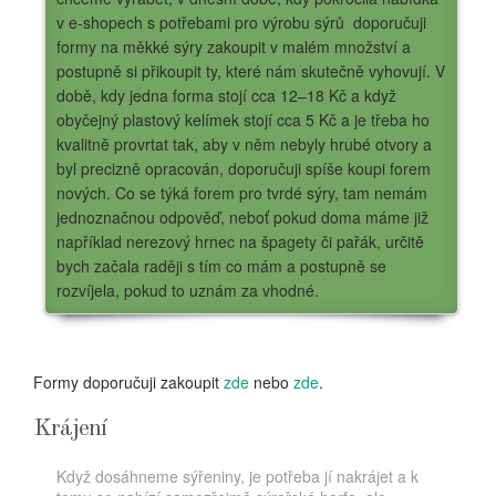
v e-shopech s potřebami pro výrobu sýrů doporučuji
formy na měkké sýry zakoupit v malém množství a
postupně si přikoupit ty, které nám skutečně vyhovují. V
době, kdy jedna forma stojí cca 12–18 Kč a když
obyčejný plastový kelímek stojí cca 5 Kč a je třeba ho
kvalitně provrtat tak, aby v něm nebyly hrubé otvory a
byl precizně opracován, doporučuji spíše koupi forem
nových. Co se týká forem pro tvrdé sýry, tam nemám
jednoznačnou odpověď, neboť pokud doma máme již
například nerezový hrnec na špagety či pařák, určitě
bych začala raději s tím co mám a postupně se
rozvíjela, pokud to uznám za vhodné.
Formy doporučuji zakoupit
zde
nebo
zde
.
Krájení
Když dosáhneme sýřeniny, je potřeba jí nakrájet a k