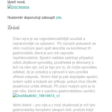
lázeň nová.
Hustoměr doporučuji zakoupit
zde
.
Zrání
Zrání sýra je asi nejproblematičtější součást a
nejnáročnější na vybavení. Po různých pokusech se
vším možným jsem opět skončila na kombinaci tří
gastronádob, která je pro mě naprosto
nepřekonatelná. Spodní nádoba zadržuje případný
odtok zbytkové syrovátky, prostředek je děrovaný a
leží na něm sýr, což je fajn pro to, že může syrovátka
odtékat, že je vzdušný a zároveň k sýru proniká
vlhkost odspodu. Vrchní část je pak stejnájako spodní,
ovšem vyšší a krásně sýr přikryje, pokud chce člověk
dosáhnout určité vlhkosti. Při zrání malých sýrů je to
pak víko, které se s vysokou gastronádobou vymění.
Velmi dobré – pro nás a z mojí zkušenosti je mít tyto
gastronádoby kompletní alespoň dvě, protože když