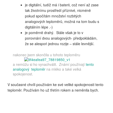
je digitální, tudíž má i baterii, což není až zase
tak životnímu prostředí příznivé, nicméně
pokud spočítám množství rozbitých
analogových teploměrů, možná na tom budu s
digitálním lépe .-)
je poměrně drahý. Stále však je to v
porovnání dvou analogových- předpokládám,
že se alespoń jednou rozije – stále levnější.
nakonec jsem skončila u tohoto teploměru
a nemůžu si ho vynachválit. Známí používají
tento
analogový teploměr
na mléko a také velká
spokojenost.
V současné chvíli používám ke své veliké spokojenosti tento
teploměr. Používám ho už třetím rokem a neměnila bych.