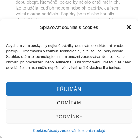
dobu obejít. Nicméně, pokud by někdo chtěl měřit ph,
lze to udělat buď phmetrem nebo ph papírky. Já jsem
velmi dlouho nedělala. Papírky jsem si sice koupila,
ale děti je téměř okamžitě v něčem vymáchaly. A tak
pan domácí zakoupil za 75 Kč v lékárně nové
Ph
Spravovat souhlas s cookies
metr nyní už používám velmi obyčejný. K němu však
doporučuji si jednou za čas koupit kalibrační roztok.
Velmi plodná diskuze k tomuto tématu je
zde
ve fóru.
Abychom vám poskytli ty nejlepší zážitky, používáme k ukládání a/nebo
přístupu k informacím o zařízení technologie, jako jsou soubory cookie.
Souhlas s těmito technologiemi nám umožní zpracovávat údaje, jako je
chování při procházení nebo jedinečná ID na tomto webu. Nesouhlas nebo
Nyní používám přímo pH metr, o kterém jsem nedávno
odvolání souhlasu může nepříznivě ovlivnit určité vlastnosti a funkce.
pověsila velmi podrobný
článek.
PŘIJÍMÁM
Drobné nezbytnosti
ODMÍTÁM
Výborná věc je kartáček na omývání sýra.
Používám úplně obyčejný kartáček, který je
nutné ale mít jen na sýr.
PODMÍNKY
Další malá nezbytnost je injekční stříkačka na
Cookies
Zásady zpracování osobních údajů
syřidlo. Velikost stříkačky je přímo úměrná