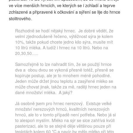
ve více menších hrncích, ve kterých se i zchladí a teprve
zchlazené a připravené k očkování a sýření se lije do hrnce
stolitrového.
Rozhodně se hodí nějaký hrnec. Je dobré vědět, že
velmi zjednodušeně řečeno, výtěžnost sýra je kolem
10%, takže pokud chcete jedno kilo sýra, musíte mít
10 litrů mléka. A tudíž i hrnec na 10 litrů. Nebo na
20,30,50…..
Samozřejmě to lze nahradit tím, že se použijí hrnce
dva a obou dvou se vykoná přesně totéž, přesně se
kopíruje postup, ale je to mnohem méně pohodlné.
Jeden může držet jinou teplotu a zasýřené mléko se
může chovat jinak, takže za mě, raději hrnec jeden na
dané množství mléka. A jaký?
Já osobně jsem pro hrnec nerezový. Existuje velké
množství nerezových hrnců, kvalitních nerezových
hrnců, ale to v tomto případě není potřeba. Nebo já si
to alespoń myslím. Mléko na sýr se sice zahřívá kvůli
pasterizaci, ale to se stejně děje většinou pouze při
teplotách kolem 60 *C a navíc by mělo mléko při této