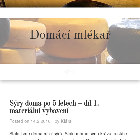
Skip
to
content
Domácí mlékař
MENU
Sýry doma po 5 letech – díl 1.
materiální vybavení
Posted on
14.2.2016
by
Klára
Stále jsme doma milci sýrů. Stále máme svou krávu a stále