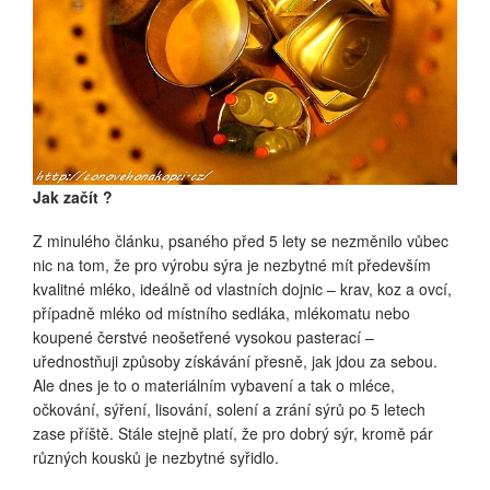
Jak začít ?
Z minulého článku, psaného před 5 lety se nezměnilo vůbec
nic na tom, že pro výrobu sýra je nezbytné mít především
kvalitné mléko, ideálně od vlastních dojnic – krav, koz a ovcí,
případně mléko od místního sedláka, mlékomatu nebo
koupené čerstvé neošetřené vysokou pasterací –
uřednostňuji způsoby získávání přesně, jak jdou za sebou.
Ale dnes je to o materiálním vybavení a tak o mléce,
očkování, sýření, lisování, solení a zrání sýrů po 5 letech
zase příště. Stále stejně platí, že pro dobrý sýr, kromě pár
různých kousků je nezbytné syřidlo.