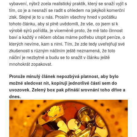
vybavení, nýbrž zcela realistický praktik, který se snaží vyjít s
tím, co je a nesnaží se radit s ohledem na jakýkoli komerční
zisk. Stejné je to u nás. Prosím všechny hned v počátku
tohoto článku, aby si plně uvědomili, že vše, co jsem si k
výrobě sýrů pořídila, je víceméně proto, že mě tato činnost
baví a každý v něčem občas máme potřebu utopit peníze, o
kterých nevíme, kam s nimi. Tím, že zde tedy uveřejňuji své
zkušenosti s různým náčiním ještě neznamená, že toto
náčiní je nezbytné a budu se to snažit v článku ještě
mnohokrát zopakovat.
Protože minulý článek nepozbývá platnost, aby bylo
možné sledovat nit, kopíruji jednotlivé části sem do
uvozovek. Zelený box pak přináší srovnání toho dříve a
dnes.