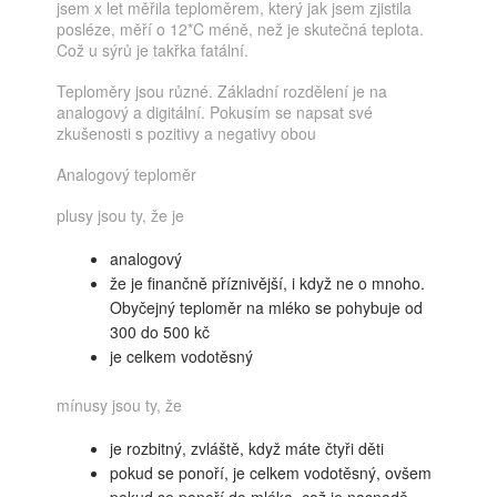
jsem x let měřila teploměrem, který jak jsem zjistila
posléze, měří o 12*C méně, než je skutečná teplota.
Což u sýrů je takřka fatální.
Teploměry jsou různé. Základní rozdělení je na
analogový a digitální. Pokusím se napsat své
zkušenosti s pozitivy a negativy obou
Analogový teploměr
plusy jsou ty, že je
analogový
že je finančně příznivější, i když ne o mnoho.
Obyčejný teploměr na mléko se pohybuje od
300 do 500 kč
je celkem vodotěsný
mínusy jsou ty, že
je rozbitný, zvláště, když máte čtyři děti
pokud se ponoří, je celkem vodotěsný, ovšem