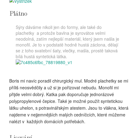
Plátno
Sýry dáváme nikoli jen do formy, ale také do
plachetky a protože bavlna je syrovátce velmi
neodolná, zatím nejlepší materiál, který jsem našla je
monofil. Je to v podstatě hodně hustá záclona, dělají
se z toho svatební šaty, vlečky, mašla, prostě taková
bílá hustá syntetická látka.
Boris mi navíc poradil chirurgický mul. Modré plachetky se mi
příliš neosvědčily a už si je pořizovat nebudu. Monofil mi
přijde velmi dobrý. Katka pak doporučuje jednorázové
polypropylenové čepice. Také je možné použít syntetickou
látku uhelon, s potravinářským atestem. Jsou to vlákna, která
najdeme v nejjemnějších malých cedníčcích, které můžeme
nalézt v každých domácích potřebách.