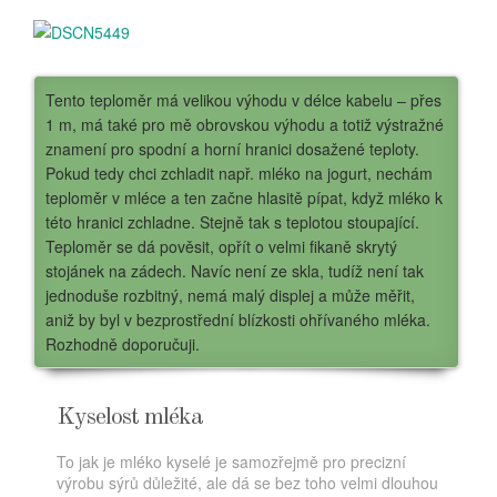
Tento teploměr má velikou výhodu v délce kabelu – přes
1 m, má také pro mě obrovskou výhodu a totiž výstražné
znamení pro spodní a horní hranici dosažené teploty.
Pokud tedy chci zchladit např. mléko na jogurt, nechám
teploměr v mléce a ten začne hlasitě pípat, když mléko k
této hranici zchladne. Stejně tak s teplotou stoupající.
Teploměr se dá pověsit, opřít o velmi fikaně skrytý
stojánek na zádech. Navíc není ze skla, tudíž není tak
jednoduše rozbitný, nemá malý displej a může měřit,
aniž by byl v bezprostřední blízkosti ohřívaného mléka.
Rozhodně doporučuji.
Kyselost mléka
To jak je mléko kyselé je samozřejmě pro precizní
výrobu sýrů důležité, ale dá se bez toho velmi dlouhou