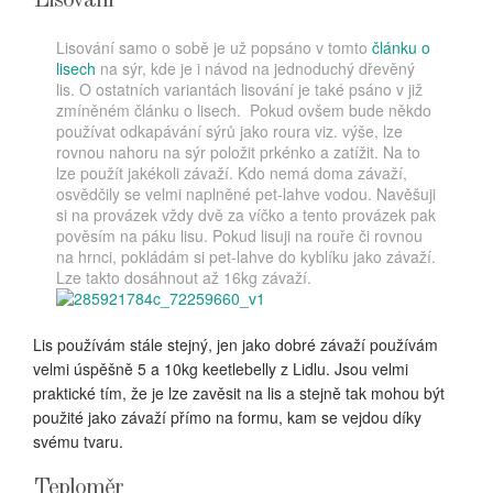
Lisování
Lisování samo o sobě je už popsáno v tomto
článku o
lisech
na sýr, kde je i návod na jednoduchý dřevěný
lis. O ostatních variantách lisování je také psáno v již
zmíněném článku o lisech. Pokud ovšem bude někdo
používat odkapávání sýrů jako roura viz. výše, lze
rovnou nahoru na sýr položit prkénko a zatížit. Na to
lze použít jakékoli závaží. Kdo nemá doma závaží,
osvědčily se velmi naplněné pet-lahve vodou. Navěšuji
si na provázek vždy dvě za víčko a tento provázek pak
pověsím na páku lisu. Pokud lisuji na rouře či rovnou
na hrnci, pokládám si pet-lahve do kyblíku jako závaží.
Lze takto dosáhnout až 16kg závaží.
Lis používám stále stejný, jen jako dobré závaží používám
velmi úspěšně 5 a 10kg keetlebelly z Lidlu. Jsou velmi
praktické tím, že je lze zavěsit na lis a stejně tak mohou být
použité jako závaží přímo na formu, kam se vejdou díky
svému tvaru.
Teploměr