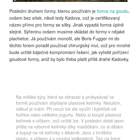
Poslední druhem formy, kterou používám je
forma na goudu
,
ovšem bez sítek, nikoli tedy Kadova, což je certifikovaný
název přímo pro formy se sítky. Jinak vypadá forma úplně
stejně. Sýřeninu ovšem musíme vkládat do formy v nějaké
plachetce. Já používám monofil, ale Boris Fugger mi do
těchto forem poradil používat chirurgický mul, což pro mnohé
bude určitě báječné kompromisní řešení, jak vyřešit pořízení
goudové formy, aniž by bylo třeba platit příliš drahé Kadovky.
Na měkké sýry, které se obracejí a prokysávají ve
formě používám obyčejné plastové kelímky. Netuším,
odkud je mám. Při nouzi lze ale využít i kyblíček od
hořtice nebo velikého jogurtu. Nebo si koupit plastový
kelímek s víčkem, což určitě lze. V poslední době jsem
přišla na výborné kelímky díky mastičkám, co si dělám
a kupuji na ně kelímky v lékárně. Jsou z tvrdšího
plastu, s víčkem a v mnoha velikostech. Ten na fotce