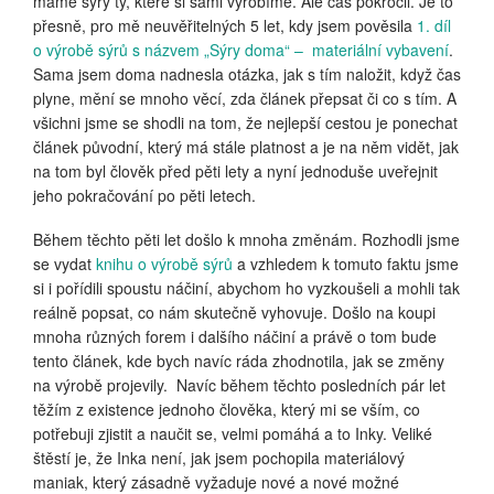
máme sýry ty, které si sami vyrobíme. Ale čas pokročil. Je to
přesně, pro mě neuvěřitelných 5 let, kdy jsem pověsila
1. díl
o výrobě sýrů s názvem „Sýry doma“ – materiální vybavení
.
Sama jsem doma nadnesla otázka, jak s tím naložit, když čas
plyne, mění se mnoho věcí, zda článek přepsat či co s tím. A
všichni jsme se shodli na tom, že nejlepší cestou je ponechat
článek původní, který má stále platnost a je na něm vidět, jak
na tom byl člověk před pěti lety a nyní jednoduše uveřejnit
jeho pokračování po pěti letech.
Během těchto pěti let došlo k mnoha změnám. Rozhodli jsme
se vydat
knihu o výrobě sýrů
a vzhledem k tomuto faktu jsme
si i pořídili spoustu náčiní, abychom ho vyzkoušeli a mohli tak
reálně popsat, co nám skutečně vyhovuje. Došlo na koupi
mnoha různých forem i dalšího náčiní a právě o tom bude
tento článek, kde bych navíc ráda zhodnotila, jak se změny
na výrobě projevily. Navíc během těchto posledních pár let
těžím z existence jednoho člověka, který mi se vším, co
potřebuji zjistit a naučit se, velmi pomáhá a to Inky. Veliké
štěstí je, že Inka není, jak jsem pochopila materiálový
maniak, který zásadně vyžaduje nové a nové možné