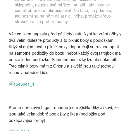
sklopném, na plastové mřížce, na talíři, ale musí se
častěji obracet a talíř osušovat. Na tácu, na prkénku,
ale nesmí se na něm dělat nic jiného, protože dřevo
strašně rychle přebírá pachy.
Vše co jsem napsala před pěti lety platí. Nyní ke zrání přibyly
dva velmi důležité produkty a to piknik boxy s podložkami.
Když si objednáváte piknik boxy, doporučuji se rovnou optat
na samotné podložky do boxů, neboť každý dvoj i trojbox má
pouze jednu podložku. Samotné podložky lze ale dokoupit.
Tyto piknik boxy mám z Orionu a skvělé jsou také jednou
ročně v nabídce Lidlu.
Kromě nerezových gastronádob jsem zjistila díky Jirkovi, že
jsou také velmi dobré podložky z Ikea (podložky pod
odkapávající formy).