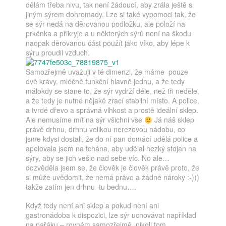
dělám třeba nivu, tak není žádoucí, aby zrála ještě s
jiným sýrem dohromady. Lze si také vypomoci tak, že
se sýr nedá na děrovanou podložku, ale položí na
prkénka a přikryje a u některých sýrů není na škodu
naopak děrovanou část použít jako víko, aby lépe k
sýru proudil vzduch.
Samozřejmě uvažuji v té dimenzi, že máme pouze
dvě krávy, mléčně funkční hlavně jednu, a že tedy
málokdy se stane to, že sýr vydrží déle, než tři neděle,
a že tedy je nutné nějaké zrací stabilní místo. A police,
a tvrdé dřevo a správná vlhkost a prostě ideální sklep.
Ale nemusíme mít na sýr všichni vše
Já náš sklep
právě drhnu, drhnu velikou nerezovou nádobu, co
jsme kdysi dostali, že do ní pan domácí udělá police a
apelovala jsem na tchána, aby udělal hezký stojan na
sýry, aby se jich vešlo nad sebe víc. No ale…
dozvěděla jsem se, že člověk je člověk právě proto, že
si může uvědomit, že nemá právo a žádné nároky :-)))
takže zatím jen drhnu tu bednu….
Když tedy není ani sklep a pokud není ani
gastronádoba k dispozici, lze sýr uchovávat například
na pařáku – rovném samozřejmě, nikoli tom