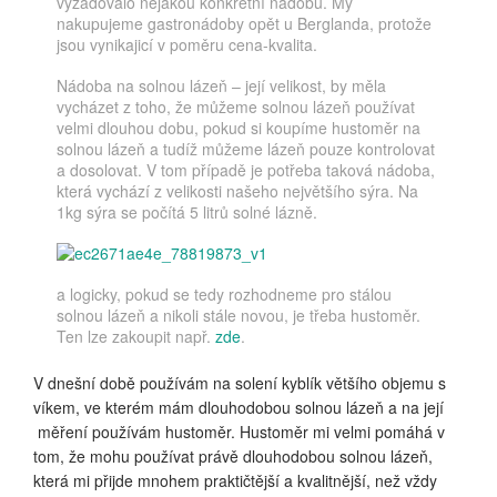
vyžadovalo nějakou konkrétní nádobu. My
nakupujeme gastronádoby opět u Berglanda, protože
jsou vynikajicí v poměru cena-kvalita.
Nádoba na solnou lázeň – její velikost, by měla
vycházet z toho, že můžeme solnou lázeň používat
velmi dlouhou dobu, pokud si koupíme hustoměr na
solnou lázeň a tudíž můžeme lázeň pouze kontrolovat
a dosolovat. V tom případě je potřeba taková nádoba,
která vychází z velikosti našeho největšího sýra. Na
1kg sýra se počítá 5 litrů solné lázně.
a logicky, pokud se tedy rozhodneme pro stálou
solnou lázeň a nikoli stále novou, je třeba hustoměr.
Ten lze zakoupit např.
zde
.
V dnešní době používám na solení kyblík většího objemu s
víkem, ve kterém mám dlouhodobou solnou lázeň a na její
měření používám hustoměr. Hustoměr mi velmi pomáhá v
tom, že mohu používat právě dlouhodobou solnou lázeň,
která mi přijde mnohem praktičtější a kvalitnější, než vždy