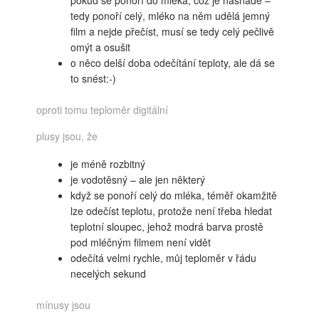
pokud se ponoří do mléka, což je nasnadě –
tedy ponoří celý, mléko na něm udělá jemný
film a nejde přečíst, musí se tedy celý pečlivě
omýt a osušit
o něco delší doba odečítání teploty, ale dá se
to snést:-)
oproti tomu teploměr digitální
plusy jsou, že
je méně rozbitný
je vodotěsný – ale jen některý
když se ponoří celý do mléka, téměř okamžitě
lze odečíst teplotu, protože není třeba hledat
teplotní sloupec, jehož modrá barva prostě
pod mléčným filmem není vidět
odečítá velmi rychle, můj teploměr v řádu
necelých sekund
mínusy jsou