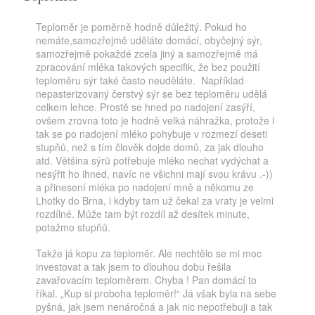
Teploměr je poměrně hodně důležitý. Pokud ho
nemáte,samozřejmě uděláte domácí, obyčejný sýr,
samozřejmě pokaždé zcela jiný a samozřejmě má
zpracování mléka takových specifik, že bez použití
teploměru sýr také často neuděláte. Například
nepasterizovaný čerstvý sýr se bez teploměru udělá
celkem lehce. Prostě se hned po nadojení zasýří,
ovšem zrovna toto je hodně velká náhražka, protože i
tak se po nadojení mléko pohybuje v rozmezí deseti
stupňů, než s tím člověk dojde domů, za jak dlouho
atd. Většina sýrů potřebuje mléko nechat vydýchat a
nesýřit ho ihned, navíc ne všichni mají svou krávu .-))
a přinesení mléka po nadojení mně a někomu ze
Lhotky do Brna, i kdyby tam už čekal za vraty je velmi
rozdílné. Může tam být rozdíl až desítek minute,
potažmo stupňů.
Takže já kopu za teploměr. Ale nechtělo se mi moc
investovat a tak jsem to dlouhou dobu řešila
zavařovacím teploměrem. Chyba ! Pan domácí to
říkal. „Kup si proboha teploměr!“ Já však byla na sebe
pyšná, jak jsem nenáročná a jak nic nepotřebuji a tak