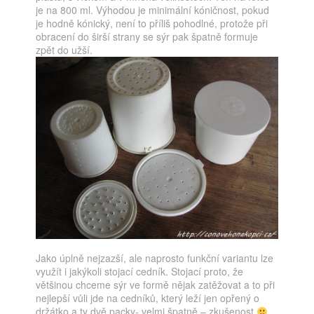
je na 800 ml. Výhodou je minimální kóničnost, pokud
je hodně kónický, není to příliš pohodlné, protože při
obracení do širší strany se sýr pak špatně formuje
zpět do užší.
Jako úplně nejzazší, ale naprosto funkční variantu lze
využít i jakýkoli stojací cedník. Stojací proto, že
většinou chceme sýr ve formě nějak zatěžovat a to při
nejlepší vůli jde na cedníků, který leží jen opřený o
držátko a ty dvě packy- velmi špatně – zkušenost