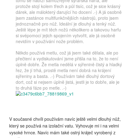
tomu se nabízí samozřejmě sýrařská harfa, ale
protože stojí kolem třech a půl tisíc, což je sice krásný
dárek, ale málokterý darující ho docení .-) A já osobně
jsem zastánce multifunkčnějších nástrojů, proto jsem
jednoznačně pro nůž. Ideální je dlouhý a tenký nůž.
Ještě lépe je mít těch nožů několikero a takovou harfu
si svépomocí jejich spojením vytvořit, ale já osobně
nevidím v používání nože problém.
Někdo používá metlu, což já jsem také dělala, ale po
přečtení a vydiskutování jsme přišla na to, že to není
úplně dobře. Že metla nedělá v sýřenině čistý a hladký
řez, že jí trhá, prostě metla není dobrá na krájení
sýřeniny a basta. .-) Používám také dlouhý dortový
dort, což si nejsem úplně jistá, jestli je to dobře, ale je
to druhá fáze po metle. .-)
V současné chvíli používám navíc ještě velmi dlouhý nůž,
který se používá na izolační vatu. Vyhovuje mi i na velmi
vysoké hrnce. Navíc mám také ostrý kráječ vyrobený z