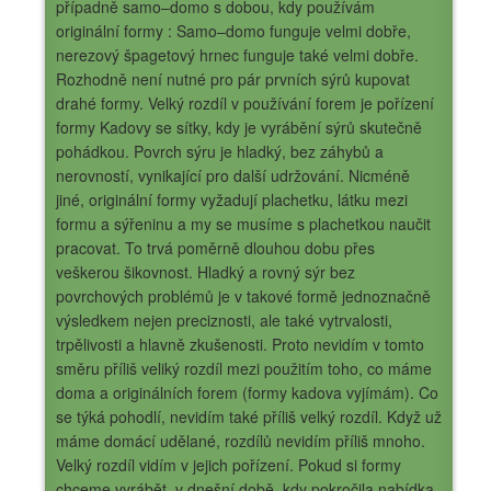
případně samo–domo s dobou, kdy používám
originální formy : Samo–domo funguje velmi dobře,
nerezový špagetový hrnec funguje také velmi dobře.
Rozhodně není nutné pro pár prvních sýrů kupovat
drahé formy. Velký rozdíl v používání forem je pořízení
formy Kadovy se sítky, kdy je vyrábění sýrů skutečně
pohádkou. Povrch sýru je hladký, bez záhybů a
nerovností, vynikající pro další udržování. Nicméně
jiné, originální formy vyžadují plachetku, látku mezi
formu a sýřeninu a my se musíme s plachetkou naučit
pracovat. To trvá poměrně dlouhou dobu přes
veškerou šikovnost. Hladký a rovný sýr bez
povrchových problémů je v takové formě jednoznačně
výsledkem nejen preciznosti, ale také vytrvalosti,
trpělivosti a hlavně zkušenosti. Proto nevidím v tomto
směru příliš veliký rozdíl mezi použitím toho, co máme
doma a originálních forem (formy kadova vyjímám). Co
se týká pohodlí, nevidím také příliš velký rozdíl. Když už
máme domácí udělané, rozdílů nevidím příliš mnoho.
Velký rozdíl vidím v jejich pořízení. Pokud si formy
chceme vyrábět, v dnešní době, kdy pokročila nabídka