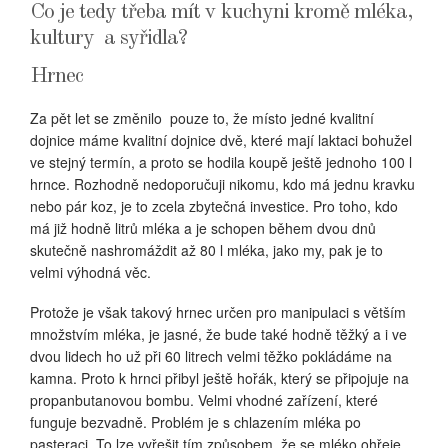
Co je tedy třeba mít v kuchyni kromě mléka,
kultury a syřidla?
Hrnec
Za pět let se změnilo pouze to, že místo jedné kvalitní
dojnice máme kvalitní dojnice dvě, které mají laktaci bohužel
ve stejný termín, a proto se hodila koupě ještě jednoho 100 l
hrnce. Rozhodně nedoporučuji nikomu, kdo má jednu kravku
nebo pár koz, je to zcela zbytečná investice. Pro toho, kdo
má již hodně litrů mléka a je schopen během dvou dnů
skutečně nashromáždit až 80 l mléka, jako my, pak je to
velmi výhodná věc.
Protože je však takový hrnec určen pro manipulaci s větším
množstvím mléka, je jasné, že bude také hodně těžký a i ve
dvou lidech ho už při 60 litrech velmi těžko pokládáme na
kamna. Proto k hrnci přibyl ještě hořák, který se připojuje na
propanbutanovou bombu. Velmi vhodné zařízení, které
funguje bezvadně. Problém je s chlazením mléka po
pasteraci. To lze vyřešit tím způsobem, že se mléko ohřeje