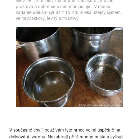
sýr z 25 litrů mléka, má průměr tak akorát, krásně
prozrává a dobře se s ním manipuluje. V menší
variantě udělám sýr až z 15 litrů mléka, stejný systém,
velmi praktický, levný a trvanlivý.
V současné chvíli používám tyto hrnce velmi úspěšně na
dolisování tvarohu. Nezabírají příliš mnoho místa a vylisují