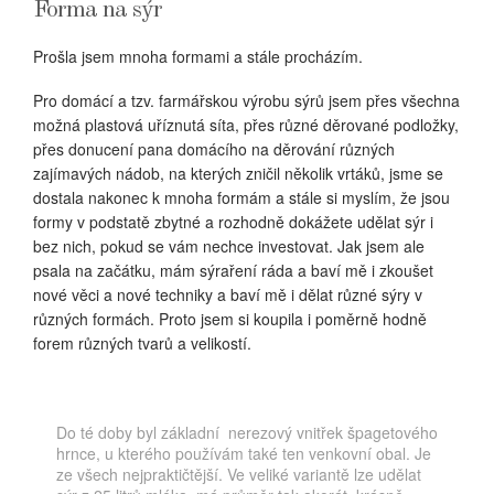
Forma na sýr
Prošla jsem mnoha formami a stále procházím.
Pro domácí a tzv. farmářskou výrobu sýrů jsem přes všechna
možná plastová uříznutá síta, přes různé děrované podložky,
přes donucení pana domácího na děrování různých
zajímavých nádob, na kterých zničil několik vrtáků, jsme se
dostala nakonec k mnoha formám a stále si myslím, že jsou
formy v podstatě zbytné a rozhodně dokážete udělat sýr i
bez nich, pokud se vám nechce investovat. Jak jsem ale
psala na začátku, mám sýraření ráda a baví mě i zkoušet
nové věci a nové techniky a baví mě i dělat různé sýry v
různých formách. Proto jsem si koupila i poměrně hodně
forem různých tvarů a velikostí.
Do té doby byl základní nerezový vnitřek špagetového
hrnce, u kterého používám také ten venkovní obal. Je
ze všech nejpraktičtější. Ve veliké variantě lze udělat