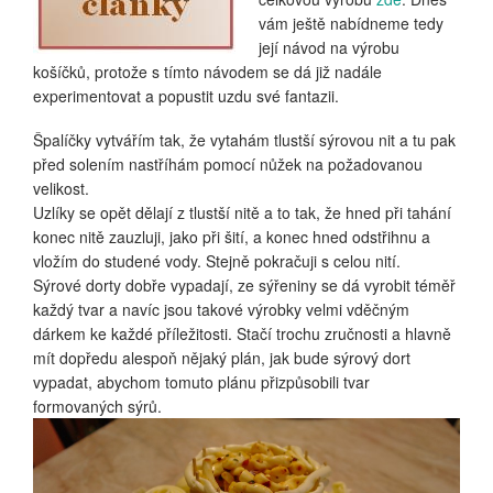
vám ještě nabídneme tedy
její návod na výrobu
košíčků, protože s tímto návodem se dá již nadále
experimentovat a popustit uzdu své fantazii.
Špalíčky vytvářím tak, že vytahám tlustší sýrovou nit a tu pak
před solením nastříhám pomocí nůžek na požadovanou
velikost.
Uzlíky se opět dělají z tlustší nitě a to tak, že hned při tahání
konec nitě zauzluji, jako při šití, a konec hned odstřihnu a
vložím do studené vody. Stejně pokračuji s celou nití.
Sýrové dorty dobře vypadají, ze sýřeniny se dá vyrobit téměř
každý tvar a navíc jsou takové výrobky velmi vděčným
dárkem ke každé příležitosti. Stačí trochu zručnosti a hlavně
mít dopředu alespoň nějaký plán, jak bude sýrový dort
vypadat, abychom tomuto plánu přizpůsobili tvar
formovaných sýrů.