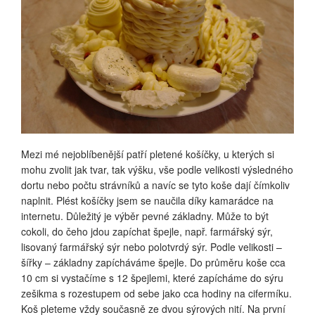
Mezi mé nejoblíbenější patří pletené košíčky, u kterých si
mohu zvolit jak tvar, tak výšku, vše podle velikosti výsledného
dortu nebo počtu strávníků a navíc se tyto koše dají čímkoliv
naplnit. Plést košíčky jsem se naučila díky kamarádce na
internetu. Důležitý je výběr pevné základny. Může to být
cokoli, do čeho jdou zapíchat špejle, např. farmářský sýr,
lisovaný farmářský sýr nebo polotvrdý sýr. Podle velikosti –
šířky – základny zapícháváme špejle. Do průměru koše cca
10 cm si vystačíme s 12 špejlemi, které zapícháme do sýru
zešikma s rozestupem od sebe jako cca hodiny na cifermíku.
Koš pleteme vždy současně ze dvou sýrových nití. Na první