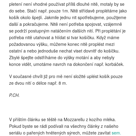
pletení není vhodné používat příliš dlouhé nitě, motaly by se
do sebe. Stačí např. pouze 1m. Nitě střídavě proplétáme jako
košík okolo špejlí. Jakmile jednu nit spotřebujeme, použijeme
další a pokračujeme. Nitě není potřeba spojovat, vzájemně
se podrží postupným natáčením dalších nití. Při proplétání je
potřeba nitě utahovat a hlídat si tvar košíčku. Když máme
požadovanou výšku, můžeme konec nitě proplést mezi
ostatní a nebo jednoduše nechat viset dovnitř do košíčku.
Zbylé špejlte odstříháme do výšky motání a aby nebyly
konce vidět, umotáme navrch na dokončení např. korbáček.
V současné chvíli již pro mě není složité uplést košík pouze
ze dvou nití o délce např. 8 m.
P.CH.
V příštím článku se těště na Mozzarellu z kozího mléka.
Pokud byste se rádi podívali na všechny články z našeho
seriálu o pařených hnětených sýrech, můžete zavítat
sem.