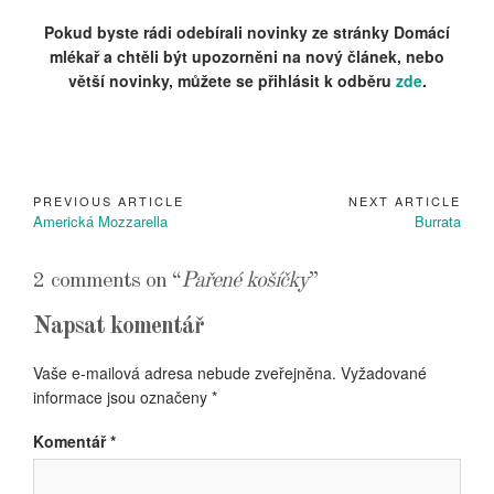
Pokud byste rádi odebírali novinky ze stránky Domácí
mlékař a chtěli být upozorněni na nový článek, nebo
větší novinky, můžete se přihlásit k odběru
zde
.
PREVIOUS ARTICLE
NEXT ARTICLE
Navigace
Previous
Next
Americká Mozzarella
Burrata
pro
Article:
Article:
příspěvek
2 comments on “
Pařené košíčky
”
Napsat komentář
Vaše e-mailová adresa nebude zveřejněna.
Vyžadované
informace jsou označeny
*
Komentář
*