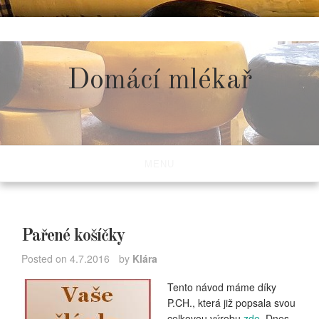
Skip
to
content
Domácí mlékař
MENU
Pařené košíčky
Posted on
4.7.2016
by
Klára
Tento návod máme díky
P.CH., která již popsala svou
celkovou výrobu
zde
. Dnes