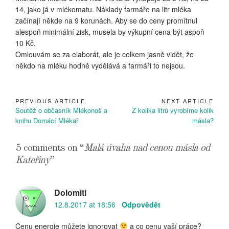
14, jako já v mlékomatu. Náklady farmáře na litr mléka
začínají někde na 9 korunách. Aby se do ceny promítnul
alespoň minimální zisk, musela by výkupní cena být aspoň
10 Kč.
Omlouvám se za elaborát, ale je celkem jasně vidět, že
někdo na mléku hodně vydělává a farmáři to nejsou.
PREVIOUS ARTICLE
NEXT ARTICLE
Navigace
Previous
Next
Soutěž o občasník Mlékonoš a
Z kolika litrů vyrobíme kolik
pro
Article:
Article:
knihu Domácí Mlékař
másla?
příspěvek
5 comments on “
Malá úvaha nad cenou másla od
Kateřiny
”
Dolomiti
12.8.2017 at 18:56
Odpovědět
Cenu energie můžete ignorovat
a co cenu vaší práce?