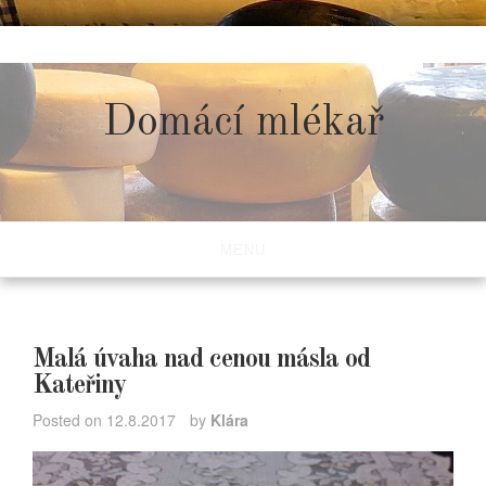
Skip
to
content
Domácí mlékař
MENU
Malá úvaha nad cenou másla od
Kateřiny
Posted on
12.8.2017
by
Klára