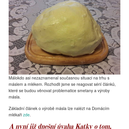
Málokdo asi nezaznamenal současnou situaci na trhu s
máslem a mlékem. Rozhodli jsme se reagovat sérií článků,
které se budou věnovat problematice smetany a výroby
másla.
Základní článek o výrobě másla lze nalézt na Domácím
mlékaři
zde
.
A nyní již dnešní úvaha Katky o tom,