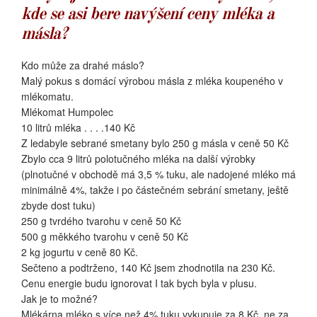
kde se asi bere navýšení ceny mléka a
másla?
Kdo může za drahé máslo?
Malý pokus s domácí výrobou másla z mléka koupeného v
mlékomatu.
Mlékomat Humpolec
10 litrů mléka . . . .140 Kč
Z ledabyle sebrané smetany bylo 250 g másla v ceně 50 Kč
Zbylo cca 9 litrů polotučného mléka na další výrobky
(plnotučné v obchodě má 3,5 % tuku, ale nadojené mléko má
minimálně 4%, takže i po částečném sebrání smetany, ještě
zbyde dost tuku)
250 g tvrdého tvarohu v ceně 50 Kč
500 g měkkého tvarohu v ceně 50 Kč
2 kg jogurtu v ceně 80 Kč.
Sečteno a podtrženo, 140 Kč jsem zhodnotila na 230 Kč.
Cenu energie budu ignorovat I tak bych byla v plusu.
Jak je to možné?
Mlékárna mléko s více než 4% tuku vykupuje za 8 Kč, ne za