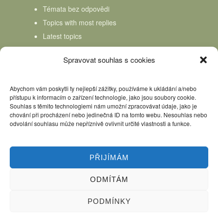
Témata bez odpovědi
Topics with most replies
Latest topics
Topics Freshness
Spravovat souhlas s cookies
Abychom vám poskytli ty nejlepší zážitky, používáme k ukládání a/nebo
přístupu k informacím o zařízení technologie, jako jsou soubory cookie.
Souhlas s těmito technologiemi nám umožní zpracovávat údaje, jako je
chování při procházení nebo jedinečná ID na tomto webu. Nesouhlas nebo
odvolání souhlasu může nepříznivě ovlivnit určité vlastnosti a funkce.
PŘIJÍMÁM
ODMÍTÁM
Úvod
Kniha Domácí mlékař
Nápověda
Podpořte nás, děkujeme
PODMÍNKY
Copyright © 2026 Domácí mlékař. All rights reserved.