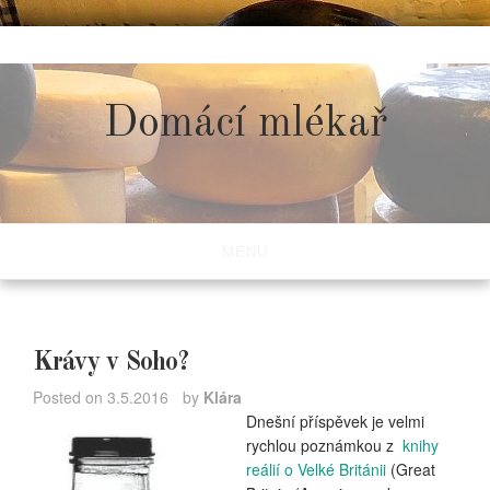
Skip
to
content
Domácí mlékař
MENU
Krávy v Soho?
Posted on
3.5.2016
by
Klára
Dnešní příspěvek je velmi
rychlou poznámkou z
knihy
reálií o Velké Británii
(
Great