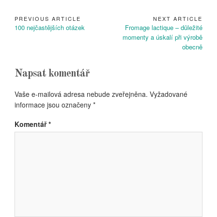
PREVIOUS ARTICLE
NEXT ARTICLE
Navigace
Previous
Next
100 nejčastějších otázek
Fromage lactique – důležité
pro
Article:
Article:
momenty a úskalí při výrobě
příspěvek
obecně
Napsat komentář
Vaše e-mailová adresa nebude zveřejněna.
Vyžadované
informace jsou označeny
*
Komentář
*