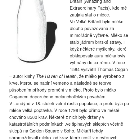
Britain (Amazing and
Extraordinary Facts),
kde mě
zaujala stať o mléce.
Ve Velké Británii bylo mléko
dlouho považována za
mimořádně výživné. Mléko se
stalo jádrem britské stravy, i
když některé myšlenky, které
obklopovaly auru mléka byly
vyhnány do extrému. V roce
1584 vysvětlil Thomas Cogan
– autor knihy
The Haven of Health
, že mléko je vyrobeno z
krve, kterou se naplní vemeno a následně se teprve
působením přírody promění v mléko. Proto bylo mléko
Coganem doporučeno melancholickým povahám.
V Londýně v 18. století velmi rostla populace, a proto byla po
mléce velká poptávka. V roce 1798 bylo přímo ve městě
chováno 8500 krav. Některé z nich byly drženy v
katastrofálních podmínkách ,ve špinavých sklepích včetně
sklepů na Golden Square v Soho. Mlékaři tehdy
shromažďovali mléko od krav, které nosili v otevřených