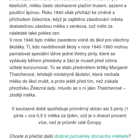
kbelících, mléko často obohacené ptačím trusem, sazemi a
pouliční špínou. Roku 1840 však přichází ke změně s
příchodem železnice, když je zajištěno zásobování města
dostatečnou zásobou mléka z venkova, což mělo za
následek také pokles cen.
V roce 1946 bylo mléko zavedeno volně do škol pro všechny
školáky. Ti, kdo navštěvovali školy v roce 1940-1960 mohou
pamatovat speciální láhve jedné třetiny pinty, které se
vydávaly během přestávky a žáci je museli před očima
učitele konzumovat. To se stalo předmětem kritiky Margaret
Thatcherové, tehdejší ministryně školství, která nechala
mléko do škol zrušit, a proto ještě před tím, než získala
přezdívku
Železná lady
, mluvilo se o ní jako
Thatcherové –
zloději mléka.
V současné době spotřebuje průměrný občan asi 3 pinty (1
pinta = cca 0,5 l) mléka za týden, což je o dvacet procent
více, než je průměr celé Evropy.
Chcete si přečíst další
drobné poznámky domácího mlékaře
?