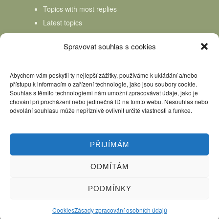
Topics with most replies
Latest topics
Topics Freshness
Spravovat souhlas s cookies
Abychom vám poskytli ty nejlepší zážitky, používáme k ukládání a/nebo
přístupu k informacím o zařízení technologie, jako jsou soubory cookie.
Souhlas s těmito technologiemi nám umožní zpracovávat údaje, jako je
chování při procházení nebo jedinečná ID na tomto webu. Nesouhlas nebo
odvolání souhlasu může nepříznivě ovlivnit určité vlastnosti a funkce.
PŘIJÍMÁM
ODMÍTÁM
Úvod
Kniha Domácí mlékař
Nápověda
Podpořte nás, děkujeme
PODMÍNKY
Copyright © 2026 Domácí mlékař. All rights reserved.
Cookies
Zásady zpracování osobních údajů