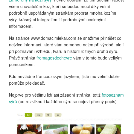
všem chovatelům koz, kteří se budou moci díky velmi
podrobně uspořádaným stránkám probrat mnoha kozími
sýry, krásnými fotografiemi i podrobnými ucelenými
informacemi.
Na stránce www.domacimlekar.com se snažíme přinášet co
nejvíce informací, které vám pomohou nejen při výrobě, ale i
při poznávání vzhledu, tvaru a historii různých druhů sýrů.
Právě stránka
fromagesdechevre
vám v tomto bude velkým
pomocníkem.
Kdo nevládne francouzským jazykem, jistě mu velmi dobře
pomůže překladač.
Nejprve pro většinu lidí asi zásadní stránka, totiž
fotoseznam
sýrů
(po rozkliknutí každého sýru se objeví přesný popis)