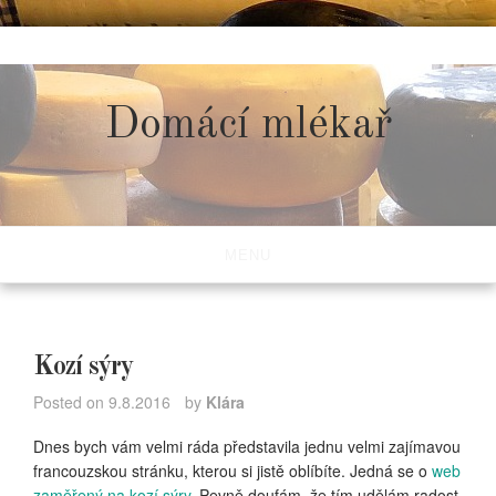
Skip
to
content
Domácí mlékař
MENU
Kozí sýry
Posted on
9.8.2016
by
Klára
Dnes bych vám velmi ráda představila jednu velmi zajímavou
francouzskou stránku, kterou si jistě oblíbíte. Jedná se o
web
zaměřený na kozí sýry
. Pevně doufám, že tím udělám radost