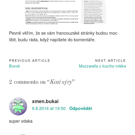
Pevně věřím, že se vám francouzské stránky budou moc
líbit, budu ráda, když napíšete do komentáře.
PREVIOUS ARTICLE
NEXT ARTICLE
Navigace
Previous
Next
Buvoli
Mozzarella z kozího mléka
pro
Article:
Article:
příspěvek
2 comments on “
Kozí sýry
”
xmen.bukai
9.8.2016 at 19:50
Odpovědět
super vdaka