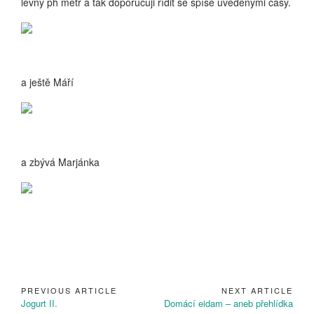
levný ph metr a tak doporučuji řídit se spíše uvedenými časy.
a ještě Máří
a zbývá Marjánka
PREVIOUS ARTICLE
NEXT ARTICLE
Navigace
Previous
Next
Jogurt II.
Domácí eidam – aneb přehlídka
pro