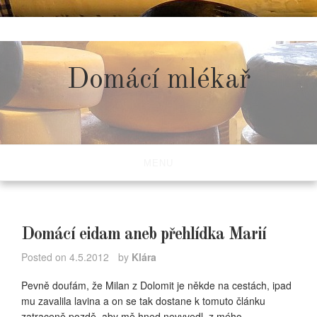
Skip
to
content
Domácí mlékař
MENU
Domácí eidam aneb přehlídka Marií
Posted on
4.5.2012
by
Klára
Pevně doufám, že Milan z Dolomit je někde na cestách, ipad
mu zavalila lavina a on se tak dostane k tomuto článku
zatraceně pozdě, aby mě hned nevyvedl z mého