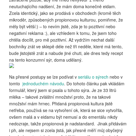
neutuchajícího nadšení, že mám doma konečně eidam.
Zcela identický, jako se prodává v obchodech (kromě těch
mikroděr, způsobených propionovou kulturou, pomiňme, že
měly být větší:) – to nevím jistě, zda je to pozitivní nebo
negativní reklama :), ale vzhledem k tomu, že jsem toho
chtěla docílit, pro mě pozitivní. Až vydržím nechat další
bochníky zrát ve sklepě déle než tři neděle, které má tento,
bude jistojistě zrát a nabude jiné chuti, ale dnes tedy recept
na tento konzumní sýr, doma udělaný.
Na přesné postupy se lze podívat v
seriálu o sýrech
nebo v
tomto
jednoduchém návodu
. Do tohoto článku pak vkládám
formulář, který jsem si psala u tohoto sýra. Je ze 33 litrů
mléka – takové zvláštní množství proto, že na takové
množství mám hrnec. Přidaná propionová kultura jistě
netřeba, používá se na vytvoření ok, která se sice vytvořila,
ovšem malá a v eidamu být nemusí a do ementálu nikdy
nedozraje, takže propionová je nadstandard. Jinak přidávám
i ph, ale nejsem si zcela jistá, jak přesně měří můj obyčejný