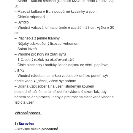
– Starér – kultura směsná (Danisco MA4001 nebo Choozit Alp
D)
– Mazová kultura = BL + podpůrné kvasinky a spol.
– Chlorid vápenatý
– Syřidlo
– Vhodná válcová forma: průměr = cca 20 – 23 cm, výška = 20
cm
– Plachetka z jemné tkaniny
– Nějaký odzkoušený lisovací vehement
– Solná lázeň
– Vhodné prostory na zrání sýrů
– 1 % solný roztok na ošetřování sýrů
– Čisté plachetky / hadříky / dnes nejsou od věci i papírové
utěrky
– Vhodná nádoba na horkou vodu, do které lze ponořit sýr +
horká voda + „něco“, v čem sýr noříme
– Udírna uzpůsobená na uzení studeným kouřem +
bezpodmínečně nutné mít dobře zvládnuté uzení tak, aby
během celého procesu nebyla překročena stanovená vhodná
teplota uzení
Výrobní proces:
1) Surovina
– kravské mléko
plnotučné