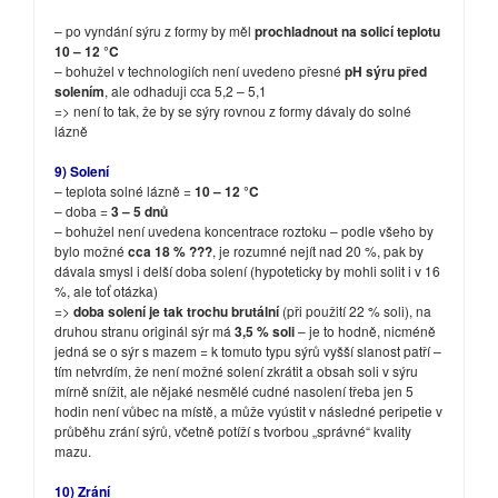
– po vyndání sýru z formy by měl
prochladnout na solicí teplotu
10 – 12 °C
– bohužel v technologiích není uvedeno přesné
pH sýru před
solením
, ale odhaduji cca 5,2 – 5,1
=> není to tak, že by se sýry rovnou z formy dávaly do solné
lázně
9) Solení
– teplota solné lázně =
10 – 12 °C
– doba =
3 – 5 dnů
– bohužel není uvedena koncentrace roztoku – podle všeho by
bylo možné
cca 18 % ???
, je rozumné nejít nad 20 %, pak by
dávala smysl i delší doba solení (hypoteticky by mohli solit i v 16
%, ale toť otázka)
=>
doba solení je tak trochu brutální
(při použití 22 % soli), na
druhou stranu originál sýr má
3,5 % soli
– je to hodně, nicméně
jedná se o sýr s mazem = k tomuto typu sýrů vyšší slanost patří –
tím netvrdím, že není možné solení zkrátit a obsah soli v sýru
mírně snížit, ale nějaké nesmělé cudné nasolení třeba jen 5
hodin není vůbec na místě, a může vyústit v následné peripetie v
průběhu zrání sýrů, včetně potíží s tvorbou „správné“ kvality
mazu.
10) Zrání