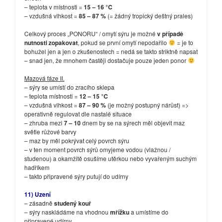
– teplota v místnosti =
15 – 16 °C
– vzdušná vlhkost =
85 – 87 %
(= žádný tropický deštný prales)
Celkový proces „PONORU“ / omytí sýru je možné
v případě
nutnosti zopakovat
, pokud se první omytí nepodařilo
= je to
bohužel jen a jen o zkušenostech = nedá se takto striktně napsat
– snad jen, že mnohem častěji dostačuje pouze jeden ponor
Mazová fáze II.
– sýry se umístí do zracího sklepa
– teplota místnosti =
12 – 15 °C
– vzdušná vlhkost =
87 – 90 %
(je možný postupný nárůst) =>
operativně regulovat dle nastalé situace
– zhruba mezi
7 – 10
dnem by se na sýrech měl objevit maz
světle růžové barvy
– maz by měl pokrývat celý povrch sýru
– v ten moment povrch sýrů omyjeme vodou (vlažnou /
studenou) a okamžitě osušíme utěrkou nebo vyvařeným suchým
hadříkem
– takto připravené sýry putují do udírny
11) Uzení
– zásadně
studený kouř
– sýry naskládáme na vhodnou
mřížku
a umístíme do
připravené udírny