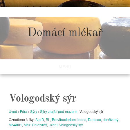
Skip
to
content
Domácí mlékař
MENU
Vologodský sýr
Úvod
›
Fóra
›
Sýry
›
Sýry zrající pod mazem
›
Vologodský sýr
Označeno štítky:
Alp D
,
BL
,
Brevibacterium linens
,
Danisco
,
dohřívaný
,
MA4001
,
Maz
,
Polotvrdý
,
uzení
,
Vologodský sýr