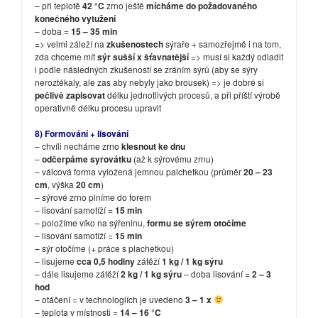
– při teplotě
42 °C
zrno ještě
mícháme do požadovaného
konečného vytužení
– doba =
15 – 35 min
=> velmi záleží na
zkušenostech
sýraře + samozřejmě i na tom,
zda chceme mít
sýr sušší x šťavnatější
=> musí si každý odladit
i podle následných zkušeností se zráním sýrů (aby se sýry
neroztékaly, ale zas aby nebyly jako brousek) => je dobré si
pečlivě zapisovat
délku jednotlivých procesů, a při příští výrobě
operativně délku procesu upravit
8) Formování + lisování
– chvíli necháme zrno
klesnout ke dnu
–
odčerpáme syrovátku
(až k sýrovému zrnu)
– válcová forma vyložená jemnou palchetkou (průměr
20 – 23
cm
, výška
20 cm
)
– sýrové zrno
plníme do forem
– lisování samotíží =
15 min
– položíme víko na sýřeninu,
formu se sýrem otočíme
– lisování samotíží =
15 min
– sýr otočíme (+ práce s plachetkou)
– lisujeme
cca 0,5 hodiny
zátěží
1 kg / 1 kg sýru
– dále lisujeme zátěží
2 kg / 1 kg sýru
– doba lisování =
2 – 3
hod
– otáčení = v technologiích je uvedeno
3 – 1 x
– teplota v místnosti =
14 – 16 °C