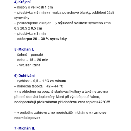
4) Krájení
– kostky o velikosti
1 cm
– přestávka =
5 min
=> tvorba povrchové blanky, oddělení části
syrovátky
– pokračujeme v krájení =>
výsledná velikost
sýrového zrna =
0,5 x0,5 x 0,5 cm
– přestávka =
3 min
–
odčerpat 20 – 30 % syrovátky
5) Míchání I.
– šetrné – pomalé
– doba =
15 – 20 min
=> vytužení zrna
6) Dohřívání
– rychlost =
0,5 – 1 °C za minutu
– konečná tepolta =
42 – 44 °C
=> s ohledem na použité startovací kultury a také ne zrovna
přesné domácí teploměry, které při výrobě používáme,
nedoporučuji překračovat při dohřevu zrna teplotu 42°C!!!
– v průběhu záhřevu zrno nepřetržitě mícháme =>
zrno se
nesmí slepovat
7) Míchání II.