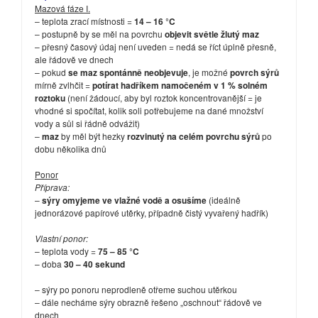
Mazová fáze I.
– teplota zrací místnosti =
14 – 16 °C
– postupně by se měl na povrchu
objevit světle žlutý maz
– přesný časový údaj není uveden = nedá se říct úplně přesně,
ale řádově ve dnech
– pokud
se maz spontánně neobjevuje
, je možné
povrch sýrů
mírně zvlhčit =
potírat hadříkem namočeném v 1 % solném
roztoku
(není žádoucí, aby byl roztok koncentrovanější = je
vhodné si spočítat, kolik soli potřebujeme na dané množství
vody a sůl si řádně odvážit)
–
maz
by měl být hezky
rozvinutý na celém povrchu sýrů
po
dobu několika dnů
Ponor
Příprava:
–
sýry omyjeme ve vlažné vodě a osušíme
(ideálně
jednorázové papírové utěrky, případně čistý vyvařený hadřík)
Vlastní ponor:
– teplota vody =
75 – 85 °C
– doba
30 – 40 sekund
– sýry po ponoru neprodleně otřeme suchou utěrkou
– dále necháme sýry obrazně řešeno „oschnout“ řádově ve
dnech