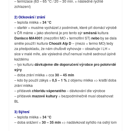
– termizace (63 – 65 °C / 20 – 30 min. + následné rychlé
zchlazení)
2) Očkování / zrání
– teplota mléka =
34 °C
– startér = musíme vycházet z podmínek, které při domácí výrobě
v ČR máme = jako stvořená je pro tento sýr
směsná
kultura
Danisco MA4001
(mezofilní MO + termofilní ST)
nebo
by se dala
směle použít i kultura
Choozit Alp D
– (mezo + termo MO) tedy
za předpokladu, že nám chuťově vyhovuje – obsahuje i LH =
sice v malé míře, ale výsledná chuť nemusí nutně sednout úplně
každému
– lyo kulturu
dávkujeme dle doporučení výrobce pro polotvrdé
sýry
– doba zrání mléka = cca
30 – 45 min
– kdo by použil zákys =
0,5 – 1 %
z objemu mléka => kratší doba
zrání mléka
– přídavek
chloridu vápenatého
– dávkování dle výrobce
– přídavek
mazové kultury
= bezpodmínečně musí obsahovat
BL
3) Sýření
– teplota mléka =
34 °C
– doba srážení =
30 – 35 min
=> nadávkovat syřidlo na ostrý lom