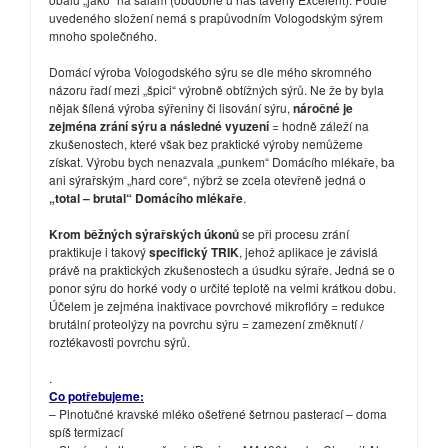
uvedeného složení nemá s prapůvodním Vologodským sýrem
mnoho společného.
Domácí výroba Vologodského sýru se dle mého skromného
názoru řadí mezi „špici“ výrobně obtížných sýrů. Ne že by byla
nějak šílená výroba sýřeniny či lisování sýru,
náročné je
zejména zrání sýru a následné vyuzení
= hodně záleží na
zkušenostech, které však bez praktické výroby nemůžeme
získat. Výrobu bych nenazvala „punkem“ Domácího mlékaře, ba
ani sýrařským „hard core“, nýbrž se zcela otevřeně jedná o
„total – brutal“ Domácího mlékaře
.
Krom běžných sýrařských úkonů
se při procesu zrání
praktikuje i takový
specifický TRIK
, jehož aplikace je závislá
právě na praktických zkušenostech a úsudku sýraře. Jedná se o
ponor sýru do horké vody o určité teplotě na velmi krátkou dobu.
Účelem je zejména inaktivace povrchové mikroflóry = redukce
brutální proteolýzy na povrchu sýru = zamezení změknutí /
roztékavosti povrchu sýrů.
.
Co potřebujeme:
– Plnotučné kravské mléko ošetřené šetrnou pasterací – doma
spíš termizací