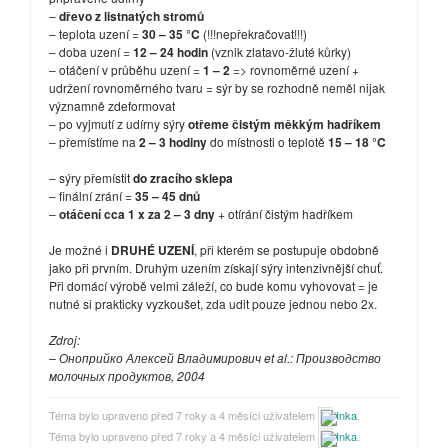
–
dřevo z listnatých stromů
– teplota uzení =
30 – 35 °C
(!!!nepřekračovat!!!)
– doba uzení =
12 – 24 hodin
(vznik zlatavo-žluté kůrky)
– otáčení v průběhu uzení =
1 – 2
=> rovnoměrné uzení +
udržení rovnoměrného tvaru = sýr by se rozhodně neměl nijak
významně zdeformovat
– po vyjmutí z udírny sýry
otřeme čistým měkkým hadříkem
– přemístíme na
2 – 3 hodiny
do místnosti o teplotě
15 – 18 °C
– sýry přemístit
do zracího sklepa
– finální zrání =
35 – 45 dnů
–
otáčení cca 1 x za 2 – 3 dny
+ otírání čistým hadříkem
Je možné i
DRUHÉ UZENÍ
, při kterém se postupuje obdobně
jako při prvním. Druhým uzením získají sýry intenzivnější chuť.
Při domácí výrobě velmi záleží, co bude komu vyhovovat = je
nutné si prakticky vyzkoušet, zda udit pouze jednou nebo 2x.
Zdroj:
– Оноприйко Алексей Владимирович et al.: Производство
молочных продуктов, 2004
Téma bylo upraveno před 7 roky a 4 měsíci uživatelem
Inka
.
Téma bylo upraveno před 7 roky a 4 měsíci uživatelem
Inka
.