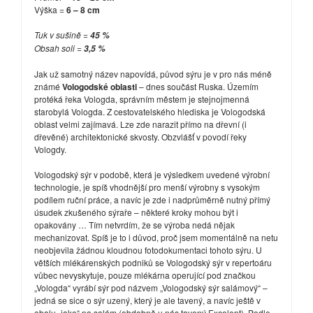
Výška =
6 – 8 cm
Tuk v sušině =
45 %
Obsah soli =
3,5 %
Jak už samotný název napovídá, původ sýru je v pro nás méně
známé
Vologodské oblasti
– dnes součást Ruska. Územím
protéká řeka Vologda, správním městem je stejnojmenná
starobylá Vologda. Z cestovatelského hlediska je Vologodská
oblast velmi zajímavá. Lze zde narazit přímo na dřevní (i
dřevěné) architektonické skvosty. Obzvlášť v povodí řeky
Vologdy.
Vologodský sýr v podobě, která je výsledkem uvedené výrobní
technologie, je spíš vhodnější pro menší výrobny s vysokým
podílem ruční práce, a navíc je zde i nadprůměrně nutný přímý
úsudek zkušeného sýraře – některé kroky mohou být i
opakovány … Tím netvrdím, že se výroba nedá nějak
mechanizovat. Spíš je to i důvod, proč jsem momentálně na netu
neobjevila žádnou kloudnou fotodokumentaci tohoto sýru. U
větších mlékárenských podniků se Vologodský sýr v repertoáru
vůbec nevyskytuje, pouze mlékárna operující pod značkou
„Vologda“ vyrábí sýr pod názvem „Vologodský sýr salámový“ –
jedná se sice o sýr uzený, který je ale tavený, a navíc ještě v
obalu „jako“ na salám (obdobně u nás tavený Excelent). Podle