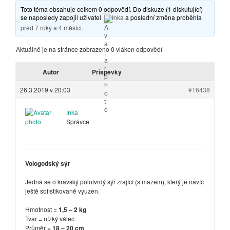
Toto téma obsahuje celkem 0 odpovědí. Do diskuze (1 diskutující)
se naposledy zapojil uživatel
Inka
a poslední změna proběhla
před 7 roky a 4 měsíci
.
Aktuálně je na stránce zobrazeno 0 vláken odpovědí
Autor
Příspěvky
26.3.2019 v 20:03
#16438
Inka
Správce
Vologodský sýr
Jedná se o kravský polotvrdý sýr zrající (s mazem), který je navíc
ještě sofistikovaně vyuzen.
Hmotnost =
1,5 – 2 kg
Tvar = nízký válec
Průměr =
18 – 20 cm