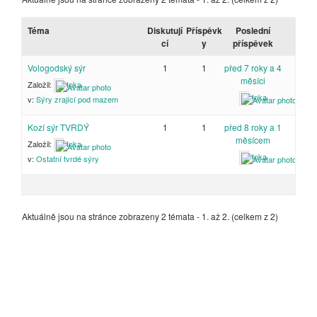
Téma
Diskutují
Příspěvk
Poslední
cí
y
příspěvek
Vologodský sýr
1
1
před 7 roky a 4
měsíci
Založil:
Inka
Inka
v:
Sýry zrající pod mazem
Kozí sýr TVRDÝ
1
1
před 8 roky a 1
měsícem
Založil:
Inka
Inka
v:
Ostatní tvrdé sýry
Aktuálně jsou na stránce zobrazeny 2 témata - 1. až 2. (celkem z 2)