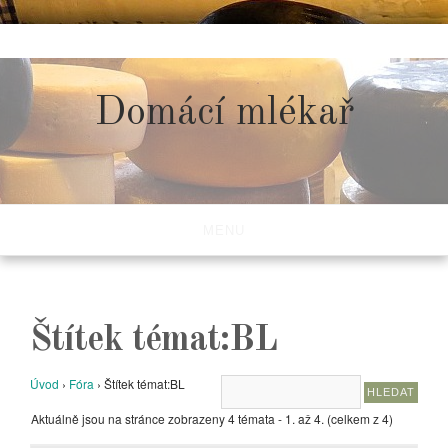
Skip
to
content
Domácí mlékař
MENU
Štítek témat:BL
Úvod
›
Fóra
›
Štítek témat:BL
Aktuálně jsou na stránce zobrazeny 4 témata - 1. až 4. (celkem z 4)