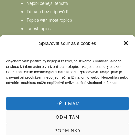
Nejoblíbenější témata
Témata bez odpovědi
Topics with most replies
Latest topics
Topics Freshness
Spravovat souhlas s cookies
Abychom vám poskytli ty nejlepší zážitky, používáme k ukládání a/nebo
přístupu k informacím o zařízení technologie, jako jsou soubory cookie.
Souhlas s těmito technologiemi nám umožní zpracovávat údaje, jako je
chování při procházení nebo jedinečná ID na tomto webu. Nesouhlas nebo
odvolání souhlasu může nepříznivě ovlivnit určité vlastnosti a funkce.
PŘIJÍMÁM
ODMÍTÁM
Úvod
Kniha Domácí mlékař
Nápověda
Podpořte nás, děkujeme
PODMÍNKY