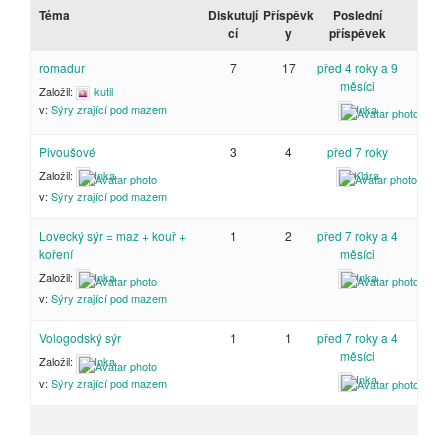
Téma
Diskutují
Příspěvk
Poslední
cí
y
příspěvek
romadur
7
17
před 4 roky a 9
měsíci
Založil:
kutil
Inka
v:
Sýry zrající pod mazem
Pivoušové
3
4
před 7 roky
Založil:
Inka
Klára
v:
Sýry zrající pod mazem
Lovecký sýr = maz + kouř +
1
2
před 7 roky a 4
koření
měsíci
Založil:
Inka
Inka
v:
Sýry zrající pod mazem
Vologodský sýr
1
1
před 7 roky a 4
měsíci
Založil:
Inka
Inka
v:
Sýry zrající pod mazem