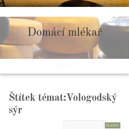
Skip
to
content
Domácí mlékař
MENU
Štítek témat:Vologodský
sýr