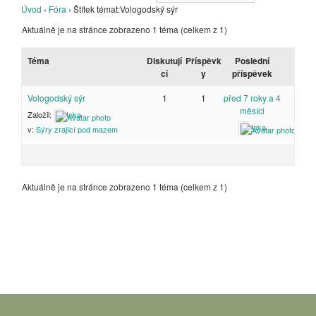
Úvod
›
Fóra
›
Štítek témat:Vologodský sýr
Aktuálně je na stránce zobrazeno 1 téma (celkem z 1)
Téma
Diskutují
Příspěvk
Poslední
cí
y
příspěvek
Vologodský sýr
1
1
před 7 roky a 4
měsíci
Založil:
Inka
Inka
v:
Sýry zrající pod mazem
Aktuálně je na stránce zobrazeno 1 téma (celkem z 1)