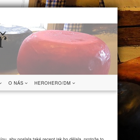
ř
O NÁS
HEROHERO/DM
ínu, aby poslala také recept jak ho dělala, protože to