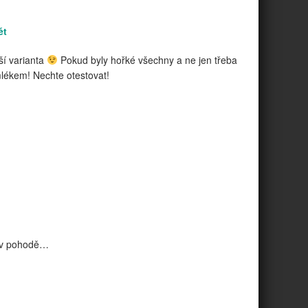
ět
rší varianta
Pokud byly hořké všechny a ne jen třeba
lékem! Nechte otestovat!
ou v pohodě…