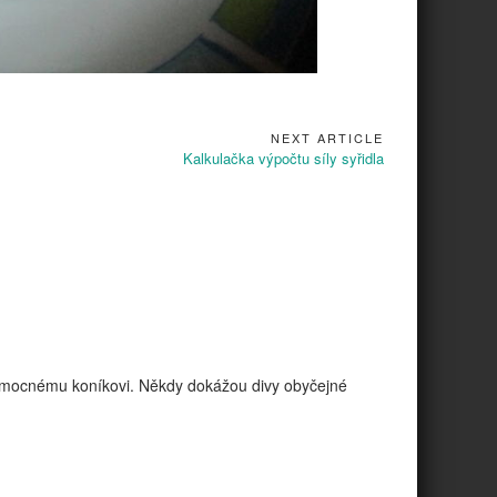
NEXT ARTICLE
Next
Kalkulačka výpočtu síly syřidla
Article:
 nemocnému koníkovi. Někdy dokážou divy obyčejné