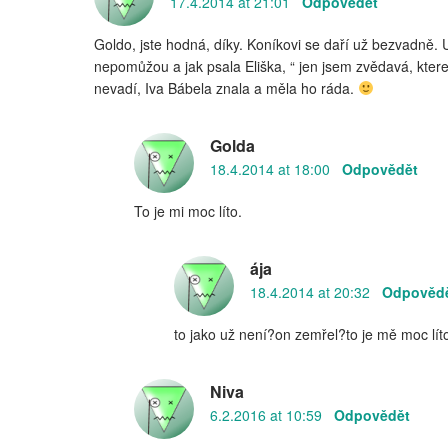
17.4.2014 at 21:01
Odpovědět
Goldo, jste hodná, díky. Koníkovi se daří už bezvadně.
nepomůžou a jak psala Eliška, “ jen jsem zvědavá, ktere
nevadí, Iva Bábela znala a měla ho ráda.
Golda
18.4.2014 at 18:00
Odpovědět
To je mi moc líto.
ája
18.4.2014 at 20:32
Odpověd
to jako už není?on zemřel?to je mě moc lít
Niva
6.2.2016 at 10:59
Odpovědět