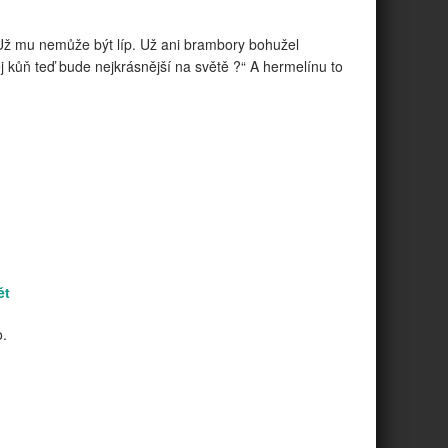
 Už mu nemůže být líp. Už ani brambory bohužel
j kůň teď bude nejkrásnější na světě ?“ A hermelínu to
ět
o.