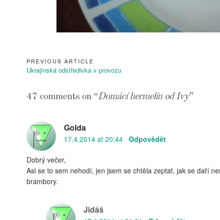
PREVIOUS ARTICLE
Navigace
Previous
Ukrajinská odstředivka v provozu
pro
Article:
příspěvek
47 comments on “
Domácí hermelín od Ivy
”
Golda
17.4.2014 at 20:44
Odpovědět
Dobrý večer,
Asi se to sem nehodí, jen jsem se chtěla zeptat, jak se daří
brambory.
Jidáš