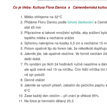
Co je třeba: Kultura Flora Danica a Camembertská kultu
Mléko ohřejeme na 32°C
Přidáme Floru Danicu podle
tohoto dávkování
a Cameb
stát 45 min
Připravíme si takové množství syřidla, aby srážení b
teplého mléka a necháme srážet.
Sýřeninu nakrájíme na kostky 0,5 cm a necháme 15 mi
Potom opatrně liju do forem tak, že několikrát doplňuju
Jakmile jde, tak opatrně otočíme. Ve formě nechám 24
delší době.
Po vyndání po těch 24 hodinách ručně nasolíme a dám
ale spíš méně než 15 na mřížku. Čím řidčí mřížka tím 
ně sýr položit
Denně otáčet
Jakmile se vytvoří plíseň, zabalím do pečícího papíru 
6°C
Zase každý den otočím – při zrání je vlhkost 95%
Na fotce je hermelín dělaný 25.3.