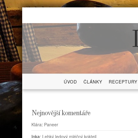
Skip
to
content
ÚVOD
ČLÁNKY
RECEPTURY
Nejnovější komentáře
Klára
:
Paneer
Inka
:
Lehký ledový mléčný koktejl