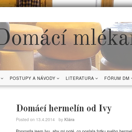
Domácí mléka
POSTUPY A NÁVODY
LITERATURA
FÓRUM DM
Domácí hermelín od Ivy
Posted on
13.4.2014
by
Klára
Poprosila jsem Ivu, aby mi poté, co poslala fotku svého hermel