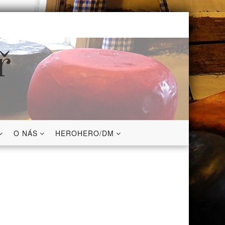
ř
O NÁS
HEROHERO/DM