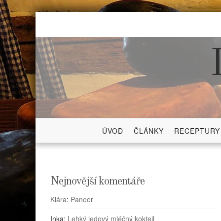
Skip
to
content
ÚVOD
ČLÁNKY
RECEPTURY
Nejnovější komentáře
Klára
:
Paneer
Inka
:
Lehký ledový mléčný koktejl