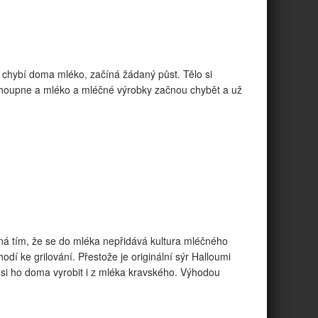
a chybí doma mléko, začíná žádaný půst. Tělo si
řehoupne a mléko a mléčné výrobky začnou chybět a už
čná tím, že se do mléka nepřidává kultura mléčného
dí ke grilování. Přestože je originální sýr Halloumi
i ho doma vyrobit i z mléka kravského. Výhodou