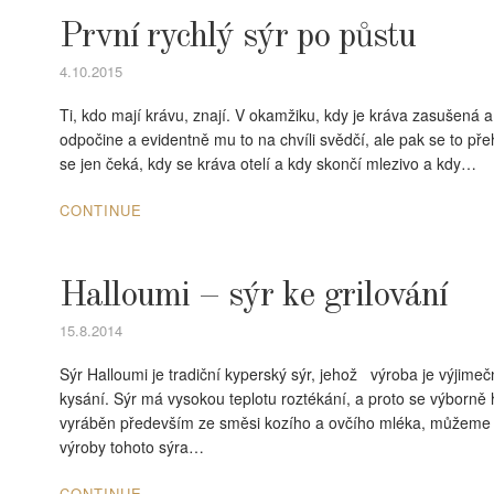
První rychlý sýr po půstu
4.10.2015
Ti, kdo mají krávu, znají. V okamžiku, kdy je kráva zasušená 
odpočine a evidentně mu to na chvíli svědčí, ale pak se to p
se jen čeká, kdy se kráva otelí a kdy skončí mlezivo a kdy…
CONTINUE
Halloumi – sýr ke grilování
15.8.2014
Sýr Halloumi je tradiční kyperský sýr, jehož výroba je výjime
kysání. Sýr má vysokou teplotu roztékání, a proto se výborně ho
vyráběn především ze směsi kozího a ovčího mléka, můžeme s
výroby tohoto sýra…
CONTINUE