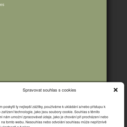
ies
Spravovat souhlas s cookies
poskytli ty nejlepší zážitky, používáme k ukládání a/nebo přístupu k
 zařízení technologie, jako jsou soubory cookie. Souhlas s těmito
mi nám umožní zpracovávat údaje, jako je chování při procházení nebo
D na tomto webu. Nesouhlas nebo odvolání souhlasu může nepříznivě
té vlastnosti a funkce.