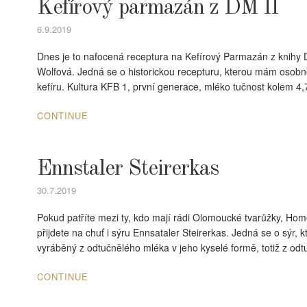
Kefírový parmazán z DM II
6.9.2019
Dnes je to nafocená receptura na Kefírový Parmazán z knihy Do
Wolfová. Jedná se o historickou recepturu, kterou mám osobně
kefíru. Kultura KFB 1, první generace, mléko tučnost kolem 4,7.
CONTINUE
Ennstaler Steirerkas
30.7.2019
Pokud patříte mezi ty, kdo mají rádi Olomoucké tvarůžky, Homo
přijdete na chuť i sýru Ennsataler Steirerkas. Jedná se o sýr, k
vyráběný z odtučnělého mléka v jeho kyselé formě, totiž z odt
CONTINUE