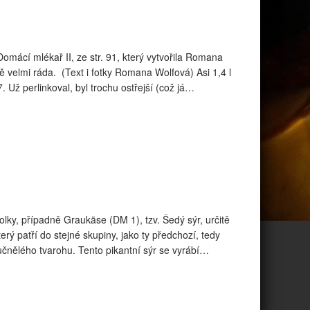
mácí mlékař II, ze str. 91, který vytvořila Romana
 velmi ráda. (Text i fotky Romana Wolfová) Asi 1,4 l
 Už perlinkoval, byl trochu ostřejší (což já…
lky, případně Graukäse (DM 1), tzv. Šedý sýr, určitě
terý patří do stejné skupiny, jako ty předchozí, tedy
učnělého tvarohu. Tento pikantní sýr se vyrábí…