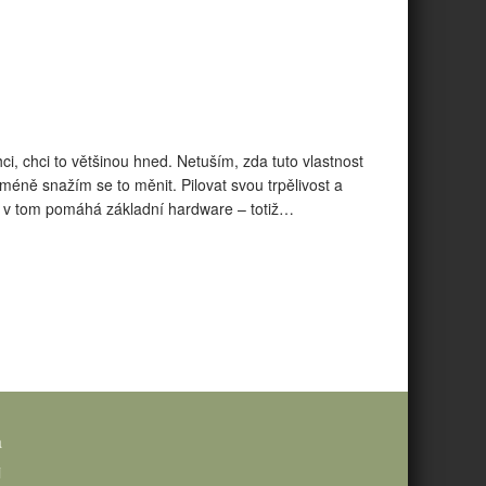
i, chci to většinou hned. Netuším, zda tuto vlastnost
cméně snažím se to měnit. Pilovat svou trpělivost a
u v tom pomáhá základní hardware – totiž…
a
i