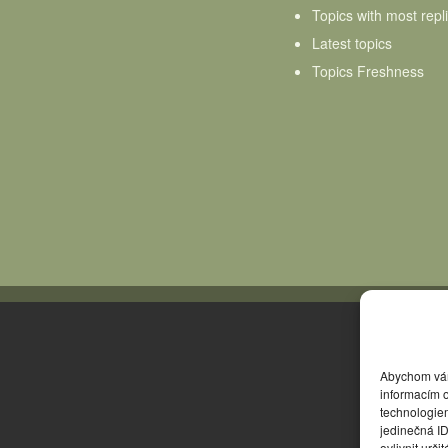
Topics with most repl
Latest topics
Topics Freshness
Abychom vám 
informacím o
technologie
jedinečná I
ovlivnit urči