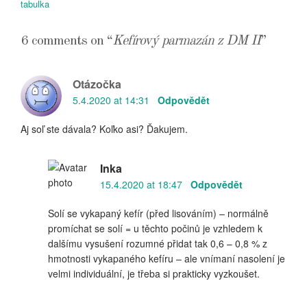
příspěvek
tabulka
6 comments on “
Kefírový parmazán z DM II
”
Otázočka
5.4.2020 at 14:31
Odpovědět
Aj soľ ste dávala? Koľko asi? Ďakujem.
Inka
15.4.2020 at 18:47
Odpovědět
Solí se vykapaný kefír (před lisováním) – normálně
promíchat se solí = u těchto počinů je vzhledem k
dalšímu vysušení rozumné přidat tak 0,6 – 0,8 % z
hmotnosti vykapaného kefíru – ale vnímaní nasolení je
velmi individuální, je třeba si prakticky vyzkoušet.