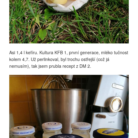
Asi 1,4 l kefíru. Kultura KFB 1, první generace, mléko tučnost
kolem 4,7. Už perlinkoval, byl trochu ostřejší (což já
nemusím), tak jsem prubla recept z DM 2.