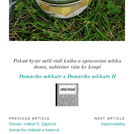
Pokud byste měli rádi knihu o zpracování mléka
doma, nabízíme vám ke koupi
Domácího mlékaře a Domácího mlékaře II
PREVIOUS ARTICLE
NEXT ARTICLE
Navigace
Previous
Next
Domácí mlékař II, Zápisník
Gastronádoby
pro
Article:
Article:
domácího mlékaře a barevná