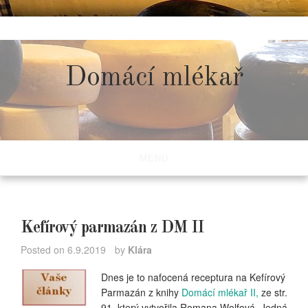
Skip
to
content
Domácí mlékař
MENU
Kefírový parmazán z DM II
Posted on
6.9.2019
by
Klára
Dnes je to nafocená receptura na Kefírový
Parmazán z knihy
Domácí mlékař II,
ze str.
91, který vytvořila Romana Wolfová. Jedná