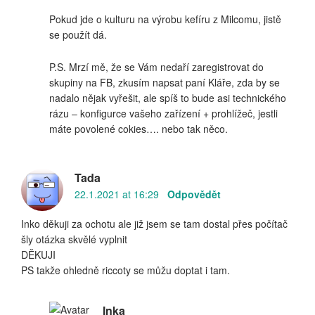
Pokud jde o kulturu na výrobu kefíru z Milcomu, jistě
se použít dá.
P.S. Mrzí mě, že se Vám nedaří zaregistrovat do
skupiny na FB, zkusím napsat paní Kláře, zda by se
nadalo nějak vyřešit, ale spíš to bude asi technického
rázu – konfigurce vašeho zařízení + prohlížeč, jestli
máte povolené cokies…. nebo tak něco.
Tada
22.1.2021 at 16:29
Odpovědět
Inko děkuji za ochotu ale již jsem se tam dostal přes počítač
šly otázka skvělé vyplnit
DĚKUJI
PS takže ohledně riccoty se můžu doptat i tam.
Inka