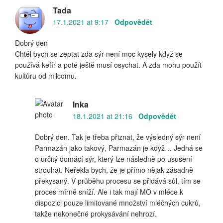
Tada
17.1.2021 at 9:17
Odpovědět
Dobrý den
Chtěl bych se zeptat zda sýr není moc kysely když se
používá kefír a poté ještě musí osychat. A zda mohu použít
kultůru od milcomu.
Inka
18.1.2021 at 21:16
Odpovědět
Dobrý den. Tak je třeba přiznat, že výsledný sýr není
Parmazán jako takový, Parmazán je když… Jedná se
o určitý domácí sýr, který lze následně po usušení
strouhat. Neřekla bych, že je přímo nějak zásadně
překysaný. V průběhu procesu se přidává sůl, tím se
proces mírně sníží. Ale i tak mají MO v mléce k
dispozici pouze limitované množství mléčných cukrů,
takže nekonečné prokysávání nehrozí.