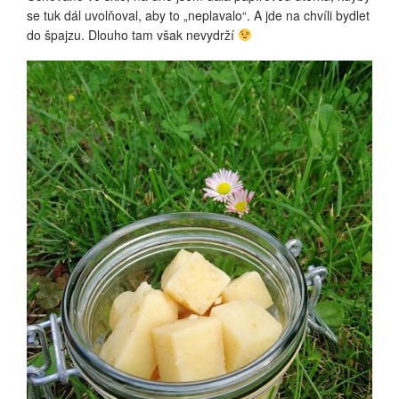
se tuk dál uvolňoval, aby to „neplavalo“. A jde na chvíli bydlet
do špajzu. Dlouho tam však nevydrží