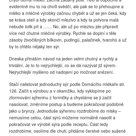
evidentně mu to na chvíli svědčí, ale pak se to přehoupne a
mléko a mléčné výrobky začnou chybět a už se jen čeká, kdy
se kráva otelí a kdy skončí mlezivo a kdy ta potvora malá
nebude tolik pít a …… No, ale už po mlezivu jde připravit
více než chutné mléčné výrobky. Rychle se doplní v těle
zásoby živočišných bílkovin, pudingů, palačinek, tvarohů a už
by to chtělo nějaký ten sýr.
Dneska přináším návod na jeden velmi chutný a rychlý a
triviální. Je to to nejrychlejší, co se dá nazývat již sýrem.
Nejrychlejší myšleno od nadojení po možnost snězení.
Stačí nalistovat jednoduchý sýr podle Domácího mlékaře str.
126. Začít s výrobou a v okamžiku, kdy vyklopíme po
zformování sýřeninu z formičky a chystáme se ji začít
nasolovat, změníme postup a budeme pokračovat podobně
jako u brynzy. Jednoduše sýřeninu rozdrobíme do misky –
nemusíme celou, část sýrů můžeme normálně nasolit a
pokračovat ve výrobě sýra podle receptu. Část tedy
rozdrobíme, osolíme dle chuti, přidáme čerstvé nebo sušené