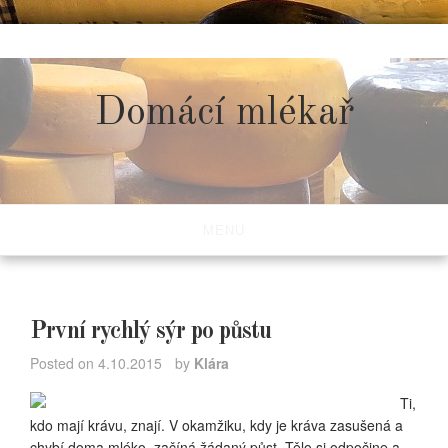
Skip
to
content
Domácí mlékař
MENU
První rychlý sýr po půstu
Posted on
4.10.2015
by
Klára
Ti,
kdo mají krávu, znají. V okamžiku, kdy je kráva zasušená a
chybí doma mléko, začíná žádaný půst. Tělo si odpočine a