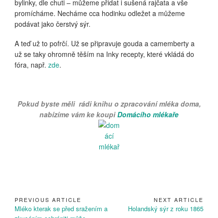
bylinky, dle chuti – můžeme přidat i sušená rajčata a vše
promícháme. Necháme cca hodinku odležet a můžeme
podávat jako čerstvý sýr.
A teď už to pofrčí. Už se připravuje gouda a camemberty a
už se taky ohromně těším na Inky recepty, které vkládá do
fóra, např.
zde
.
Pokud byste měli rádi knihu o zpracování mléka doma,
nabízíme vám ke koupi
Domácího mlékaře
PREVIOUS ARTICLE
NEXT ARTICLE
Navigace
Previous
Next
Mléko kterak se před sražením a
Holandský sýr z roku 1865
pro
Article:
Article: