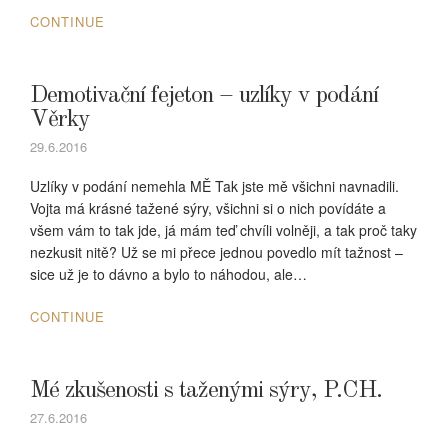
CONTINUE
Demotivační fejeton – uzlíky v podání
Věrky
29.6.2016
Uzlíky v podání nemehla MĚ Tak jste mě všichni navnadili.
Vojta má krásné tažené sýry, všichni si o nich povídáte a
všem vám to tak jde, já mám teď chvíli volněji, a tak proč taky
nezkusit nitě? Už se mi přece jednou povedlo mít tažnost –
sice už je to dávno a bylo to náhodou, ale…
CONTINUE
Mé zkušenosti s taženými sýry, P.CH.
27.6.2016