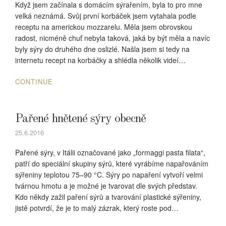
Když jsem začínala s domácím sýrařením, byla to pro mne
velká neznámá. Svůj první korbáček jsem vytahala podle
receptu na americkou mozzarelu. Měla jsem obrovskou
radost, nicméně chuť nebyla taková, jaká by být měla a navíc
byly sýry do druhého dne oslizlé. Našla jsem si tedy na
internetu recept na korbáčky a shlédla několik videí…
CONTINUE
Pařené hnětené sýry obecně
25.6.2016
Pařené sýry, v Itálii označované jako „formaggi pasta filata“,
patří do speciální skupiny sýrů, které vyrábíme napařováním
sýřeniny teplotou 75–90 °C. Sýry po napaření vytvoří velmi
tvárnou hmotu a je možné je tvarovat dle svých představ.
Kdo někdy zažil paření sýrů a tvarování plastické sýřeniny,
jistě potvrdí, že je to malý zázrak, který roste pod…