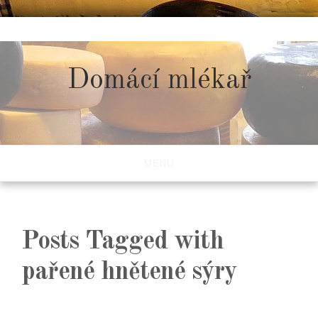
Skip
to
content
Domácí mlékař
MENU
Posts Tagged with
pařené hnětené sýry