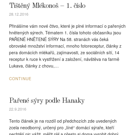
Tištěný Mlékonoš – 1. číslo
28.12.2016
Přinášíme vám nové čtivo, které je plné informací o pařených
hnětených sýrech. Tématem 1. čísla tohoto občasníku jsou
PAŘENÉ HNĚTENÉ SÝRY Na 58. stranách vás čeká
obrovské množství informací, mnoho fotoreceptur, články z
pera domácích mlékařů, zajímavosti, ze sociálních sítí, 14
receptur k ruce k vystřižení a založení, návštěva na farmě
Lukava, články z chovu,…
CONTINUE
Pařené sýry podle Hanaky
22.9.2016
Tento článek je na rozdíl od předchozích zde uvedených
zcela neodborný, určený pro „líné“ domácí sýraře, kteří
nechtějí nic vážit, měřit pH a přesto si doma vyrobit dobrý