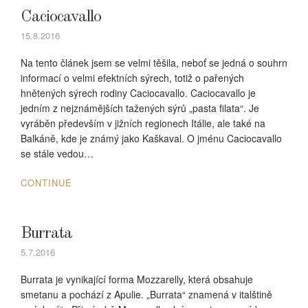
Caciocavallo
15.8.2016
Na tento článek jsem se velmi těšila, neboť se jedná o souhrn
informací o velmi efektních sýrech, totiž o pařených
hnětených sýrech rodiny Caciocavallo. Caciocavallo je
jedním z nejznámějších tažených sýrů „pasta filata“. Je
vyráběn především v jižních regionech Itálie, ale také na
Balkáně, kde je známý jako Kaškaval. O jménu Caciocavallo
se stále vedou…
CONTINUE
Burrata
5.7.2016
Burrata je vynikající forma Mozzarelly, která obsahuje
smetanu a pochází z Apulie. „Burrata“ znamená v italštině