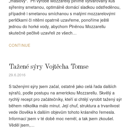
„máslový“. Při výrobě Mozzarelly plníme vytvarovaný kus
sýřeniny smetanou, optimálně domácí sladkou odstředěnou,
případně i smetanou smíchanou s malými mozzarelovými
perličkami či nitěmi opatrně uzavřeme, ponoříme ještě
jednou do horké vody, abychom Plněnou Mozzarellu
skutečně pečlivě uzavřeli ze všech…
CONTINUE
Tažené sýry Vojtěcha Tomse
29.6.2016
S taženými sýry jsem začal, ostatně jako celá řada dalších
sýrařů, podle postupu na americkou Mozzarellu. Skvělý a
rychlý recept pro začátečníky, kteří si chtějí vyrobit tažený sýr
během několika málo minut. Její chuť, struktura a trvanlivost
vede člověka k dalším objevům tohoto krásného řemesla.
Informací jsem v té době moc neměl, a tak jsem zkoušel.
Věděl jsem,…