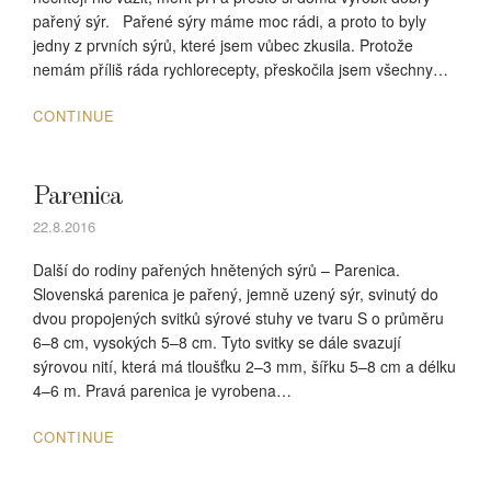
pařený sýr. Pařené sýry máme moc rádi, a proto to byly
jedny z prvních sýrů, které jsem vůbec zkusila. Protože
nemám příliš ráda rychlorecepty, přeskočila jsem všechny…
CONTINUE
Parenica
22.8.2016
Další do rodiny pařených hnětených sýrů – Parenica.
Slovenská parenica je pařený, jemně uzený sýr, svinutý do
dvou propojených svitků sýrové stuhy ve tvaru S o průměru
6–8 cm, vysokých 5–8 cm. Tyto svitky se dále svazují
sýrovou nití, která má tloušťku 2–3 mm, šířku 5–8 cm a délku
4–6 m. Pravá parenica je vyrobena…
CONTINUE