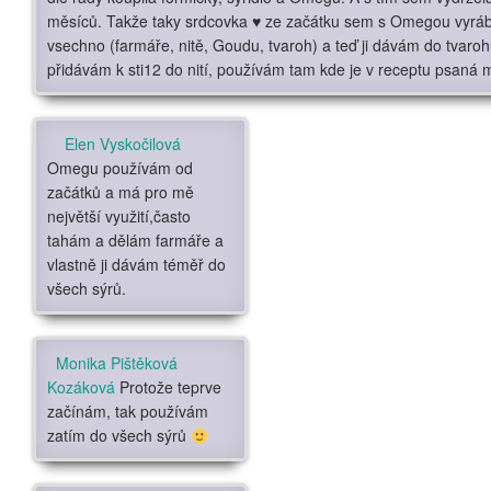
měsíců. Takže taky srdcovka
♥️
ze začátku sem s Omegou vyráb
vsechno (farmáře, nitě, Goudu, tvaroh) a teď ji dávám do tvaroh
přidávám k sti12 do nití, používám tam kde je v receptu psaná m
Elen Vyskočilová
Omegu používám od
začátků a má pro mě
největší využití,často
tahám a dělám farmáře a
vlastně ji dávám téměř do
všech sýrů.
Monika Pištěková
Kozáková
Protože teprve
začínám, tak používám
zatím do všech sýrů