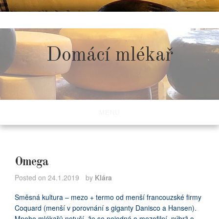
Skip
to
content
Domácí mlékař
MENU
Omega
Posted on
24.1.2019
by
Klára
Směsná kultura – mezo + termo od menší francouzské firmy
Coquard (menší v porovnání s giganty Danisco a Hansen).
Mnoho mlékařů netuší, že se nejedná o mezofilní, nýbrž o