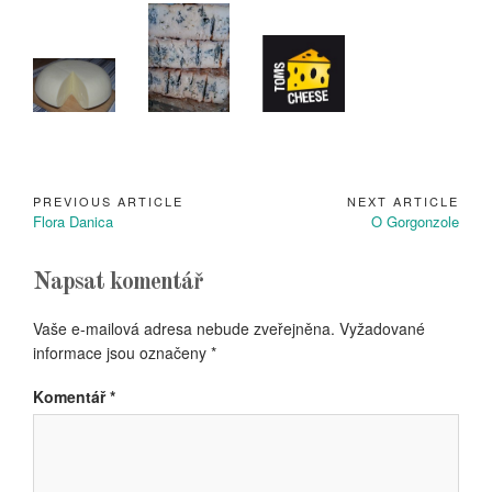
PREVIOUS ARTICLE
NEXT ARTICLE
Navigace
Previous
Next
Flora Danica
O Gorgonzole
pro
Article:
Article:
příspěvek
Napsat komentář
Vaše e-mailová adresa nebude zveřejněna.
Vyžadované
informace jsou označeny
*
Komentář
*