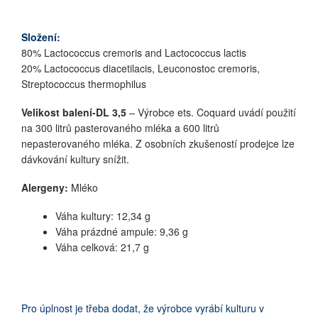
Složení:
80% Lactococcus cremoris and Lactococcus lactis
20% Lactococcus diacetilacis, Leuconostoc cremoris,
Streptococcus thermophilus
Velikost balení-DL 3,5
– Výrobce ets. Coquard uvádí použití
na 300 litrů pasterovaného mléka a 600 litrů
nepasterovaného mléka. Z osobních zkušeností prodejce lze
dávkování kultury snížit.
Alergeny:
Mléko
Váha kultury: 12,34 g
Váha prázdné ampule: 9,36 g
Váha celková: 21,7 g
Pro úplnost je třeba dodat, že výrobce vyrábí kulturu v