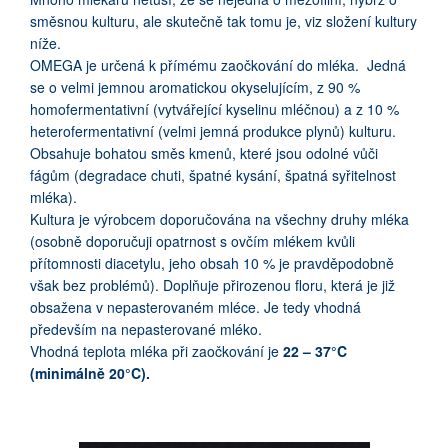
směsnou kulturu, ale skutečně tak tomu je, viz složení kultury
níže.
OMEGA je určená k přímému zaočkování do mléka. Jedná
se o velmi jemnou aromatickou okyselujícím, z 90 %
homofermentativní (vytvářející kyselinu mléčnou) a z 10 %
heterofermentativní (velmi jemná produkce plynů) kulturu.
Obsahuje bohatou směs kmenů, které jsou odolné vůči
fágům (degradace chuti, špatné kysání, špatná syřitelnost
mléka).
Kultura je výrobcem doporučována na všechny druhy mléka
(osobně doporučuji opatrnost s ovčím mlékem kvůli
přítomnosti diacetylu, jeho obsah 10 % je pravděpodobně
však bez problémů).
Doplňuje přirozenou floru, která je již
obsažena v nepasterovaném mléce.
Je tedy vhodná
především na nepasterované mléko.
Vhodná teplota mléka při zaočkování je
22 – 37°C
(minimálně 20°C).