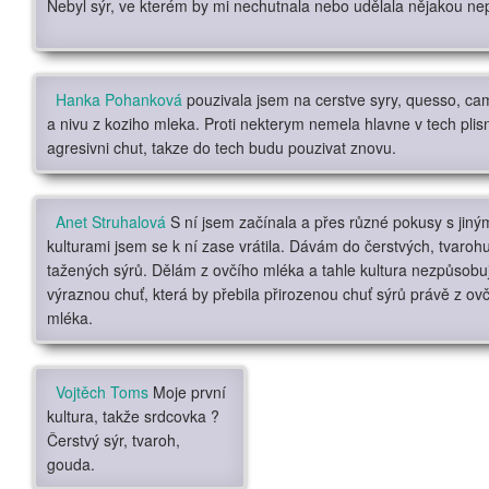
Nebyl sýr, ve kterém by mi nechutnala nebo udělala nějakou ne
Hanka Pohanková
pouzivala jsem na cerstve syry, quesso, c
a nivu z koziho mleka. Proti nekterym nemela hlavne v tech plis
agresivni chut, takze do tech budu pouzivat znovu.
Anet Struhalová
S ní jsem začínala a přes různé pokusy s jiný
kulturami jsem se k ní zase vrátila. Dávám do čerstvých, tvarohu
tažených sýrů. Dělám z ovčího mléka a tahle kultura nezpůsobu
výraznou chuť, která by přebila přirozenou chuť sýrů právě z ov
mléka.
Vojtěch Toms
Moje první
kultura, takže srdcovka
?
Čerstvý sýr, tvaroh,
gouda.