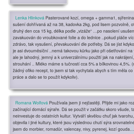
Lenka Hlinková
Pasterované kozí, omega + gamma1, sýřenina 
sušení dohřívaná až na 38, kadovka 2kg, pod lisem pozvolně, o
druhý den cca 15 kg, délka podle „vizáže“ …po nasolení usušen
zavakuován do vroubkované folie a do lednice ..pokud pláče víc
zdrávo, tak vysušení, převakuování dle potřeby. Dá se jíst kdykol
je asi dvouměsíční ..nemá takovou kůrku jako při ošetřování na
ale je lahodný, jemný a k univerzálnímu použití jak na nakrájení,
strouhání .. Mléko máme s tučností cca 5% a bílkovinou 4,5%. (
žádný ofiko recept, to jsem si tak vychytala abych s tím měla c
práce a dalo se to použít kdykoliv).
Romana Wolfová
Používala jsem ji nejčastěji. Přijde mi jako r
začínající domácí sýraře. Dá se použít v začátku skoro všude, t
neinvestuje do ostatních kultur. Vytváří skvělou chuť jak tvarohu
objevila i jiné kultury, které jsou výslednou chutí sýra srovnateln
jsem do morbier, romadůr, valencay, nivy, pyrenej, kozí gouda