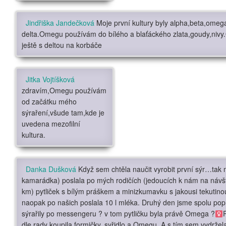
Jindřiška Jandečková
Moje první kultury byly alpha,beta,omeg
delta.
Omegu používám do bílého a blaťáckého zlata,goudy,nivy
ještě s deltou na korbáče
Jitka Vojtíšková
zdravím,Omegu používám
od začátku mého
sýraření,všude tam,kde je
uvedena mezofilní
kultura.
Danka Dušková
Když sem chtěla naučit vyrobit první sýr…tak 
kamarádka) poslala po mých rodičích (jedoucích k nám na návš
km) pytliček s bílým práškem a minizkumavku s jakousi tekutinou
naopak po našich poslala 10 l mléka. Druhý den jsme spolu pop
sýrařily po messengeru
?
v tom pytličku byla právě Omega
?‍
dle rady koupila formičky, syřidlo a Omegu. A s tím sem vydržel