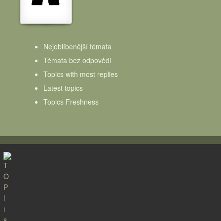
Nejoblíbenější témata
Témata bez odpovědi
Topics with most replies
Latest topics
Topics Freshness