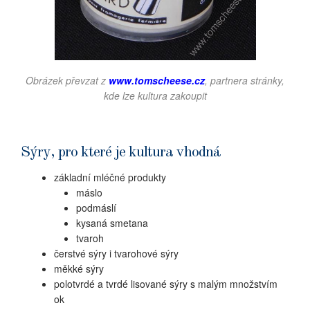
Obrázek převzat z
www.tomscheese.cz
, partnera stránky,
kde lze kultura zakoupit
Sýry, pro které je kultura vhodná
základní mléčné produkty
máslo
podmáslí
kysaná smetana
tvaroh
čerstvé sýry i tvarohové sýry
měkké sýry
polotvrdé a tvrdé lisované sýry s malým množstvím
ok