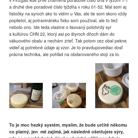
a druhé dve poradové číslo týždňa v roku 01-52. Mal som aj
lístočky na syroch ako to vidím u Vás, ale tie som skoro vždy
poplietol, aj potravinársku fixku som používal, ale to tiež
nebolo ono. Ide teda vlastne o lisovaný polotvrdý syr
s kultúrou CHN 22, ktorý asi po štyroch dňoch dám do
vákuového obalu a nechám zrieť. Tak potom cez obal pekne
vidieť aj potrebné údaje aj vzor. Je to pravdupovediac dosť
prácna technika, ale pohľad na obdarovaného stojí za to.
To je moc hezký systém, myslím, že bude určitě někomu
co platný, jen mě zajímá, jak následně ošetřujete sýry,