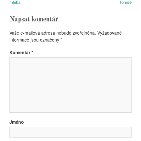
pro
Article:
Article:
mléka
Tomse
příspěvek
Napsat komentář
Vaše e-mailová adresa nebude zveřejněna.
Vyžadované
informace jsou označeny
*
Komentář
*
Jméno