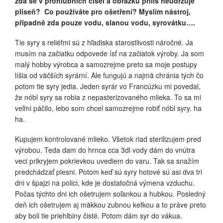
zda se v prohlubních čísel a obrázků příliš neudržuje
plíseň? Co používáte pro ošetření? Myslím nástroj,
případně zda pouze vodu, slanou vodu, syrovátku….
Tie syry s reliéfmi sú z hľadiska starostlivosti náročné. Ja
musím na začiatku odpovede ísť na začiatok výroby. Ja som
malý hobby výrobca a samozrejme preto sa moje postupy
líšia od väčších syrární. Ale fungujú a najmä chránia tých čo
potom tie syry jedia. Jeden syrár vo Francúzku mi povedal,
že nóbl syry sa robia z nepasterizovaného mlieka. To sa mi
veľmi páčilo, lebo som chcel samozrejme robiť nóbl syry. ha
ha.
Kupujem kontrolované mlieko. Všetok riad sterilizujem pred
výrobou. Teda dam do hrnca cca 3dl vody dám do vnútra
veci prikryjem pokrievkou uvediem do varu. Tak sa snažím
predchádzať plesni. Potom keď sú syry hotové sú asi dva tri
dni v špajzi na polici, kde je dostatočná výmena vzduchu.
Počas týchto dni ich ošetrujem soľankou a hubkou. Posledný
deň ich ošetrujem aj mäkkou zubnou kefkou a to práve preto
aby boli tie priehlbiny čisté. Potom dám syr do vákua.