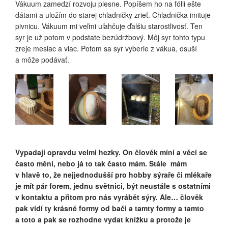
Vákuum zamedzí rozvoju plesne. Popíšem ho na fólii ešte
dátami a uložím do starej chladničky zrieť. Chladnička imituje
pivnicu. Vákuum mi veľmi uľahčuje ďalšiu starostlivosť. Ten
syr je už potom v podstate bezúdržbový. Môj syr tohto typu
zreje mesiac a viac. Potom sa syr vyberie z vákua, osuší
a môže podávať.
Vypadají opravdu velmi hezky. On člověk míní a věci se
často mění, nebo já to tak často mám. Stále mám
v hlavě to, že nejjednodušší pro hobby sýraře či mlékaře
je mít pár forem, jednu světnici, být neustále s ostatními
v kontaktu a přitom pro nás vyrábět sýry. Ale… člověk
pak vidí ty krásné formy od bači a tamty formy a tamto
a toto a pak se rozhodne vydat knížku a protože je