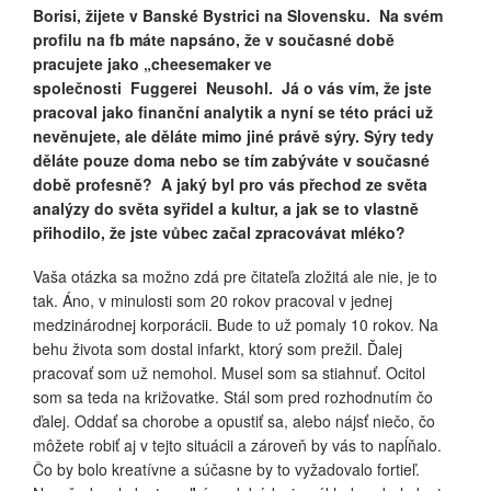
Borisi, žijete v Banské Bystrici na Slovensku. Na svém
profilu na fb máte napsáno, že v současné době
pracujete jako „cheesemaker ve
společnosti Fuggerei Neusohl. Já o vás vím, že jste
pracoval jako finanční analytik a nyní se této práci už
nevěnujete, ale děláte mimo jiné právě sýry. Sýry tedy
děláte pouze doma nebo se tím zabýváte v současné
době profesně? A jaký byl pro vás přechod ze světa
analýzy do světa syřidel a kultur, a jak se to vlastně
přihodilo, že jste vůbec začal zpracovávat mléko?
Vaša otázka sa možno zdá pre čitateľa zložitá ale nie, je to
tak. Áno, v minulosti som 20 rokov pracoval v jednej
medzinárodnej korporácii. Bude to už pomaly 10 rokov. Na
behu života som dostal infarkt, ktorý som prežil. Ďalej
pracovať som už nemohol. Musel som sa stiahnuť. Ocitol
som sa teda na križovatke. Stál som pred rozhodnutím čo
ďalej. Oddať sa chorobe a opustiť sa, alebo nájsť niečo, čo
môžete robiť aj v tejto situácii a zároveň by vás to napĺňalo.
Čo by bolo kreatívne a súčasne by to vyžadovalo fortieľ.