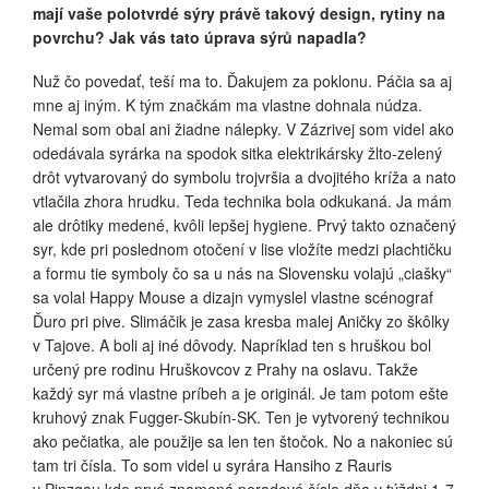
mají vaše polotvrdé sýry právě takový design, rytiny na
povrchu? Jak vás tato úprava sýrů napadla?
Nuž čo povedať, teší ma to. Ďakujem za poklonu. Páčia sa aj
mne aj iným. K tým značkám ma vlastne dohnala núdza.
Nemal som obal ani žiadne nálepky. V Zázrivej som videl ako
odedávala syrárka na spodok sitka elektrikársky žlto-zelený
drôt vytvarovaný do symbolu trojvršia a dvojitého kríža a nato
vtlačila zhora hrudku. Teda technika bola odkukaná. Ja mám
ale drôtiky medené, kvôli lepšej hygiene. Prvý takto označený
syr, kde pri poslednom otočení v lise vložíte medzi plachtičku
a formu tie symboly čo sa u nás na Slovensku volajú „ciašky“
sa volal Happy Mouse a dizajn vymyslel vlastne scénograf
Ďuro pri pive. Slimáčik je zasa kresba malej Aničky zo škôlky
v Tajove. A boli aj iné dôvody. Napríklad ten s hruškou bol
určený pre rodinu Hruškovcov z Prahy na oslavu. Takže
každý syr má vlastne príbeh a je originál. Je tam potom ešte
kruhový znak Fugger-Skubín-SK. Ten je vytvorený technikou
ako pečiatka, ale použije sa len ten štočok. No a nakoniec sú
tam tri čísla. To som videl u syrára Hansiho z Rauris
v Pinzgau kde prvé znamená poradové číslo dňa v týždni 1-7