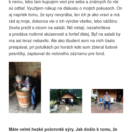
k nemu, lebo tam kupujem veci pre seba a známych čo nie
sú odtiaľ. Využijem nákup na diskusiu o mojich pokusoch. On
aj napriek tomu, že syry nevyrába, len ich je ako vraví a má
rád aj moje, dokonca vie o ich výrobe všetko, lebo väčšinu
života prežil s otcom na salaši. Nič netají, nezahmlieva
a predáva rodinné skúsenosti a fortieľ ďalej. Byť na salaši by
ma asi teraz nebavilo. Ale ako študent som na nich často
prespával, pri potulkách po horách kde som zbieral ľudové
pesničky, zapisoval do notového záznamu pre fond.
Máte velmi hezké polotvrdé sýry. Jak došlo k tomu, že