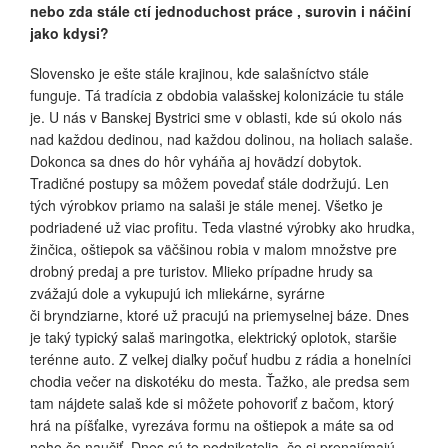
nebo zda stále ctí jednoduchost práce , surovin i náčiní
jako kdysi?
Slovensko je ešte stále krajinou, kde salašníctvo stále
funguje. Tá tradícia z obdobia valašskej kolonizácie tu stále
je. U nás v Banskej Bystrici sme v oblasti, kde sú okolo nás
nad každou dedinou, nad každou dolinou, na holiach salaše.
Dokonca sa dnes do hôr vyháňa aj hovädzí dobytok.
Tradičné postupy sa môžem povedať stále dodržujú. Len
tých výrobkov priamo na salaši je stále menej. Všetko je
podriadené už viac profitu. Teda vlastné výrobky ako hrudka,
žinčica, oštiepok sa väčšinou robia v malom množstve pre
drobný predaj a pre turistov. Mlieko prípadne hrudy sa
zvážajú dole a vykupujú ich mliekárne, syrárne
či bryndziarne, ktoré už pracujú na priemyselnej báze. Dnes
je taký typický salaš maringotka, elektrický oplotok, staršie
terénne auto. Z veľkej diaľky počuť hudbu z rádia a honelníci
chodia večer na diskotéku do mesta. Ťažko, ale predsa sem
tam nájdete salaš kde si môžete pohovoriť z bačom, ktorý
hrá na píšťalke, vyrezáva formu na oštiepok a máte sa od
neho čo naučiť. Dnes sú to podnikatelia, čo si prenajímajú