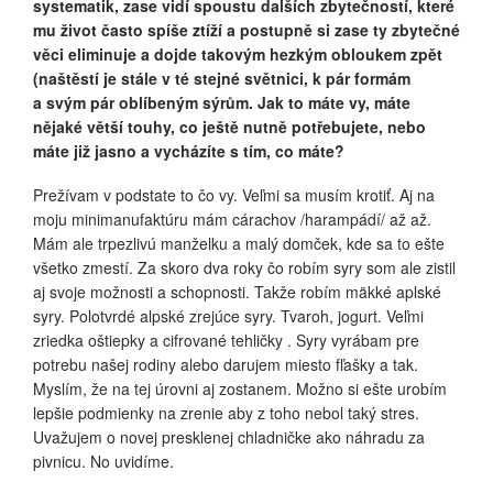
systematik, zase vidí spoustu dalších zbytečností, které
mu život často spíše ztíží a postupně si zase ty zbytečné
věci eliminuje a dojde takovým hezkým obloukem zpět
(naštěstí je stále v té stejné světnici,
k pár formám
a svým pár oblíbeným sýrům. Jak to máte vy, máte
nějaké větší touhy, co ještě nutně potřebujete, nebo
máte již jasno a vycházíte s tím, co máte?
Prežívam v podstate to čo vy. Veľmi sa musím krotiť. Aj na
moju minimanufaktúru mám cárachov /harampádí/ až až.
Mám ale trpezlivú manželku a malý domček, kde sa to ešte
všetko zmestí. Za skoro dva roky čo robím syry som ale zistil
aj svoje možnosti a schopnosti. Takže robím mäkké aplské
syry. Polotvrdé alpské zrejúce syry. Tvaroh, jogurt. Veľmi
zriedka oštiepky a cifrované tehličky . Syry vyrábam pre
potrebu našej rodiny alebo darujem miesto fľašky a tak.
Myslím, že na tej úrovni aj zostanem. Možno si ešte urobím
lepšie podmienky na zrenie aby z toho nebol taký stres.
Uvažujem o novej presklenej chladničke ako náhradu za
pivnicu. No uvidíme.