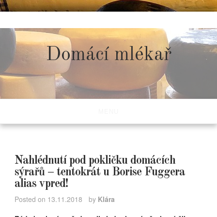
Skip
to
content
Domácí mlékař
MENU
Nahlédnutí pod pokličku domácích
sýrařů – tentokrát u Borise Fuggera
alias vpred!
Posted on
13.11.2018
by
Klára