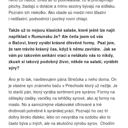
plochy, žiadajú o dotácie a mimo sezóny bývajú na sídlisku.
Poznám ich niekoľko. Ako všade sú medzi nimi šťastní
i nešťastní, podvodníci i poctivý rovní chlapi.
Takže už to nejsou klasické salaše, které ještě lze najít
například v Rumunsku že
? Ale četla jsem od vás
o Bačovi, který vyrábí krásné dřevěné formy. Psal jste,
že tam trávíte krásný čas, když k němu zavítáte. Jak se
vám po takovém setkání vrací a nelákalo vás to nikdy,
zkusit si takový podobný život, někde na salaši, vyrábět
sýry?
Áno je to tak, navštevujem pána Strečoka u neho doma. On
je vlastne syn známeho baču v Priechode ktorý už nežije. Je
to starší pán, ktorý vyrába sortiment pre syrárov. Formy na
oštiepky ciašky, vaničky na tehličky syrové, ako aj formy na
maslo. No a samozrejme všakovaké cifrované a iné
drobnosti potrebné k syrárskej práci. Poznajú ho cez tri
doliny široko ďaleko, lebo on nevyrába na ozdobu ako to
často býva u iných, ale na skutočnú výrobu syrov. Chodím