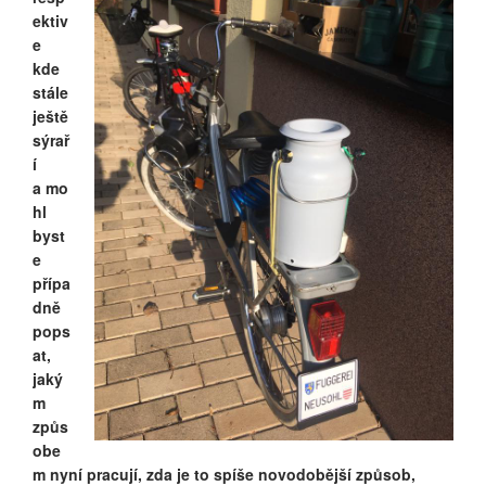
ektiv
e
kde
stále
ještě
sýrař
í
a mo
hl
byst
e
přípa
dně
pops
at,
jaký
m
způs
obe
m nyní pracují, zda je to spíše novodobější způsob,