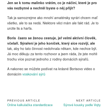
Jen se k tomu malinko vrátím, co je náčiní, které je pro
vás nezbytné a nechtěl byste o něj přijít?
Tak ja samozrejme ako mnohí amatérsky syrári chcem mať
všetko, ale to sa nedá. Niektore věci mám ale fakt rád. Je to
urcite lis a harfa.
Boris často se ženou cestuje, jeř velmi aktivní člověk,
včelaří. Sýraření je jeho koníček, který sice rozvíjí, ale
tak, aby ho tato činnost nedohnala někam, kde nechce být.
Já moc děkuju za tento rozhovor a jsem ráda, že jste mohli
trochu více poznat jednoho z rodiny domácích sýrařů.
A nakonec se můžete podívat na krásné Borisovo video o
domácím
voskování sýrů
PREVIOUS ARTICLE
NEXT ARTICLE
Navigace
Previous
Next
Online kalkulačka standardizace
Sýrové kousky podle Vojty