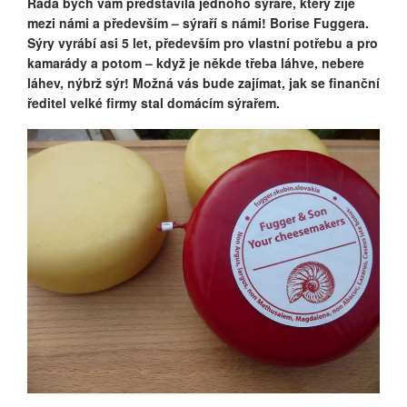
Ráda bych vám představila jednoho sýraře, který žije
mezi námi a především – sýraří s námi! Borise Fuggera.
Sýry vyrábí asi 5 let, především pro vlastní potřebu a pro
kamarády a potom – když je někde třeba láhve, nebere
láhev, nýbrž sýr! Možná vás bude zajímat, jak se finanční
ředitel velké firmy stal domácím sýrařem.