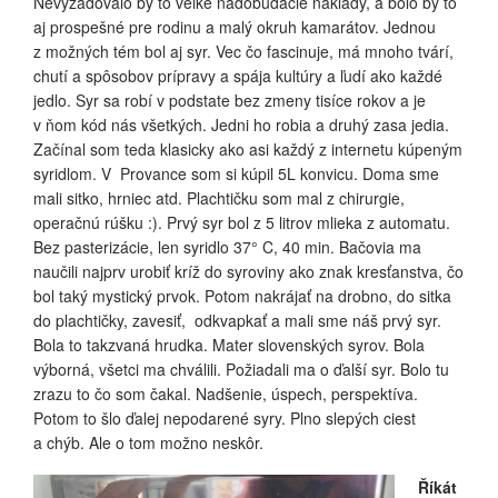
Nevyžadovalo by to veľké nadobúdacie náklady, a bolo by to
aj prospešné pre rodinu a malý okruh kamarátov. Jednou
z možných tém bol aj syr. Vec čo fascinuje, má mnoho tvárí,
chutí a spôsobov prípravy a spája kultúry a ľudí ako každé
jedlo. Syr sa robí v podstate bez zmeny tisíce rokov a je
v ňom kód nás všetkých. Jedni ho robia a druhý zasa jedia.
Začínal som teda klasicky ako asi každý z internetu kúpeným
syridlom. V Provance som si kúpil 5L konvicu. Doma sme
mali sitko, hrniec atd. Plachtičku som mal z chirurgie,
operačnú rúšku :). Prvý syr bol z 5 litrov mlieka z automatu.
Bez pasterizácie, len syridlo 37° C, 40 min. Bačovia ma
naučili najprv urobiť kríž do syroviny ako znak kresťanstva, čo
bol taký mystický prvok. Potom nakrájať na drobno, do sitka
do plachtičky, zavesiť, odkvapkať a mali sme náš prvý syr.
Bola to takzvaná hrudka. Mater slovenských syrov. Bola
výborná, všetci ma chválili. Požiadali ma o ďalší syr. Bolo tu
zrazu to čo som čakal. Nadšenie, úspech, perspektíva.
Potom to šlo ďalej nepodarené syry. Plno slepých ciest
a chýb. Ale o tom možno neskôr.
Říkát