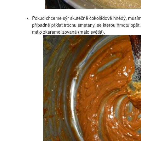
Pokud chceme sýr skutečně čokoládově hnědý, musíme
případně přidat trochu smetany, se kterou hmotu opět r
málo zkaramelizovaná (málo světlá).