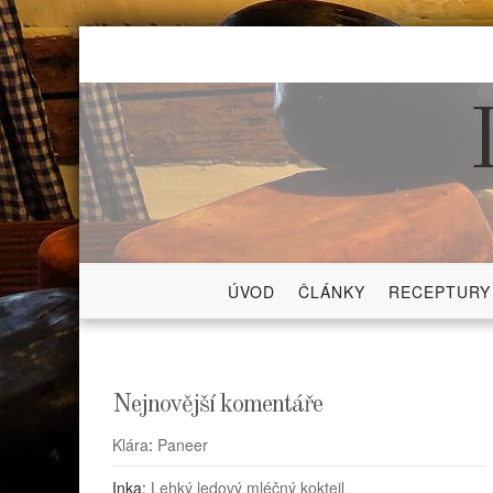
Skip
to
content
ÚVOD
ČLÁNKY
RECEPTURY
Nejnovější komentáře
Klára
:
Paneer
Inka
:
Lehký ledový mléčný koktejl