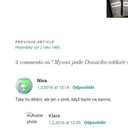
RECEPT
V KNIZ
PREVIOUS ARTICLE
Navigace
Previous
Holandský sýr z roku 1865
pro
Article:
příspěvek
2 comments on “
Mysost podle Domácího mlékaře 
Niva
1.2.2016 at 12:19
Odpovědět
Taky ho dělám, ale jen v zimě, když topím na kamna.
Klára
1.2.2016 at 12:25
Odpovědět