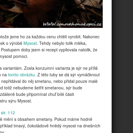
otože jsme ho za každou cenu chtěli vyrobit. Nakonec
ánek o výrobě
Mysost
. Tehdy nebylo tolik mléka,
Postupem doby jsem si recept vypilovala natolik, že
 mysost pomoci.
 variantám. Zcela konzumní varianta je sýr ne příliš
ko na
tomto obrázku.
Z této tuby se dá sýr vymáčknout
a nepřidával do něj smetanu, nebo přidal pouze malé
ud totiž nebudeme šetřit smetanou, sýr bude
vzdáleně bude připomínat chuť bílé části
estru sýru Mysost.
str. 112
azně mění s obsahem smetany. Pokud máme hodně
příklad tmavý, čokoládově hnědý mysost na dnešních
any