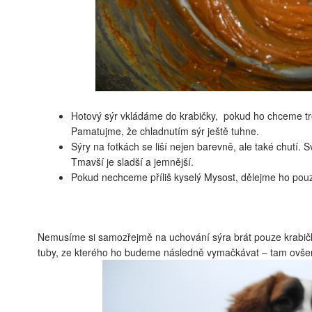
Hotový sýr vkládáme do krabičky, pokud ho chceme tro
Pamatujme, že chladnutím sýr ještě tuhne.
Sýry na fotkách se liší nejen barevně, ale také chutí. Sv
Tmavší je sladší a jemnější.
Pokud nechceme příliš kyselý Mysost, dělejme ho pouz
Nemusíme si samozřejmě na uchování sýra brát pouze krabičk
tuby, ze kterého ho budeme následně vymačkávat – tam ovšem