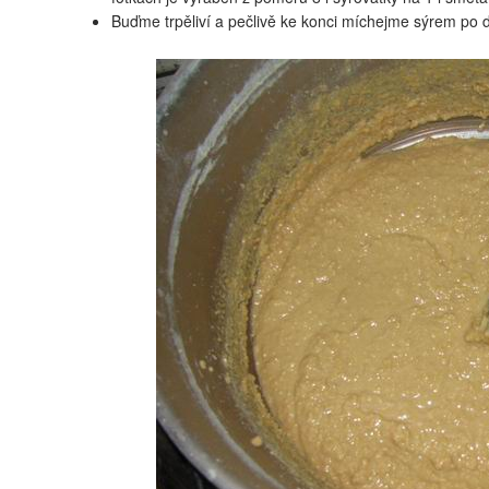
Buďme trpěliví a pečlivě ke konci míchejme sýrem po 