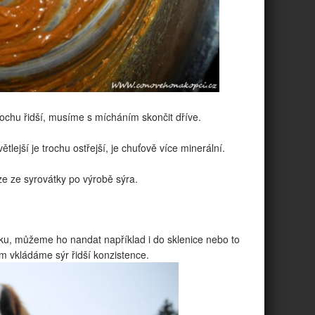
chu řidší, musíme s mícháním skončit dříve.
ětlejší je trochu ostřejší, je chuťově více minerální.
e ze syrovátky po výrobě sýra.
u, můžeme ho nandat například i do sklenice nebo to
 vkládáme sýr řidší konzistence.