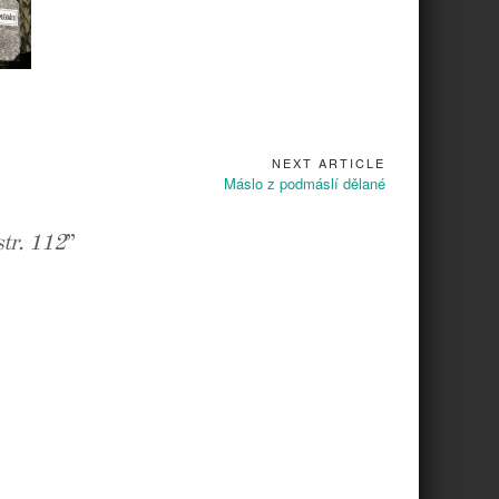
URA
E
NEXT ARTICLE
Next
Máslo z podmáslí dělané
Article:
str. 112
”