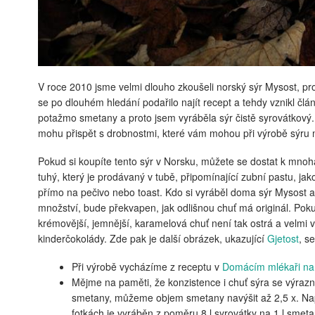
V roce 2010 jsme velmi dlouho zkoušeli norský sýr Mysost, pr
se po dlouhém hledání podařilo najít recept a tehdy vznikl čl
potažmo smetany a proto jsem vyráběla sýr čistě syrovátkový. 
mohu přispět s drobnostmi, které vám mohou při výrobě sýru
Pokud si koupíte tento sýr v Norsku, můžete se dostat k mnoha
tuhý, který je prodávaný v tubě, připomínající zubní pastu, ja
přímo na pečivo nebo toast. Kdo si vyráběl doma sýr Mysost 
množství, bude překvapen, jak odlišnou chuť má originál. Pok
krémovější, jemnější, karamelová chuť není tak ostrá a velmi 
kinderčokolády. Zde pak je další obrázek, ukazující
Gjetost
, s
Při výrobě vycházíme z receptu v
Domácím mlékaři na 
Mějme na paměti, že konzistence i chuť sýra se výr
smetany, můžeme objem smetany navýšit až 2,5 x. Na
fotkách je vyráběn z poměru 8 l syrovátky na 1 l smet