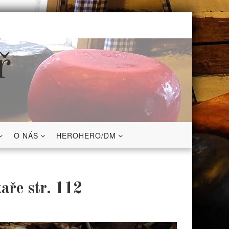
ř
O NÁS
HEROHERO/DM
aře str. 112