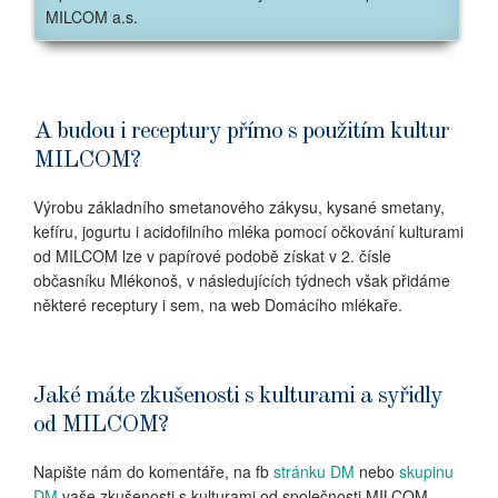
MILCOM a.s.
A budou i receptury přímo s použitím kultur
MILCOM?
Výrobu základního smetanového zákysu, kysané smetany,
kefíru, jogurtu i acidofilního mléka pomocí očkování kulturami
od MILCOM lze v papírové podobě získat v 2. čísle
občasníku Mlékonoš, v následujících týdnech však přidáme
některé receptury i sem, na web Domácího mlékaře.
Jaké máte zkušenosti s kulturami a syřidly
od MILCOM?
Napište nám do komentáře, na fb
stránku DM
nebo
skupinu
DM
vaše zkušenosti s kulturami od společnosti MILCOM,