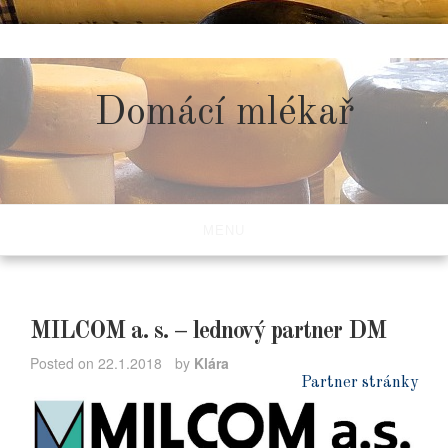
Skip
to
content
Domácí mlékař
MENU
MILCOM a. s. – lednový partner DM
Posted on
22.1.2018
by
Klára
Partner stránky