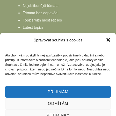
Nejoblíbenější témata
Témata bez odpovědi
Topics with most replies
Latest topics
Topics Freshness
Spravovat souhlas s cookies
Abychom vám poskytli ty nejlepší zážitky, používáme k ukládání a/nebo
přístupu k informacím o zařízení technologie, jako jsou soubory cookie.
Souhlas s těmito technologiemi nám umožní zpracovávat údaje, jako je
chování při procházení nebo jedinečná ID na tomto webu. Nesouhlas nebo
odvolání souhlasu může nepříznivě ovlivnit určité vlastnosti a funkce.
PŘIJÍMÁM
ODMÍTÁM
Úvod
Kniha Domácí mlékař
Nápověda
Podpořte nás, děkujeme
PODMÍNKY