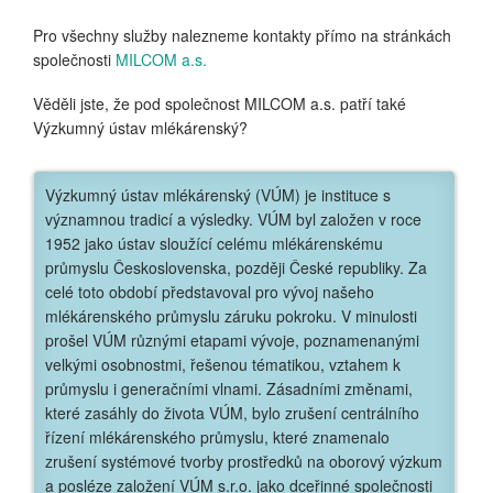
Pro všechny služby nalezneme kontakty přímo na stránkách
společnosti
MILCOM a.s.
Věděli jste, že pod společnost MILCOM a.s. patří také
Výzkumný ústav mlékárenský?
Výzkumný ústav mlékárenský (VÚM) je instituce s
významnou tradicí a výsledky. VÚM byl založen v roce
1952 jako ústav sloužící celému mlékárenskému
průmyslu Československa, později České republiky. Za
celé toto období představoval pro vývoj našeho
mlékárenského průmyslu záruku pokroku. V minulosti
prošel VÚM různými etapami vývoje, poznamenanými
velkými osobnostmi, řešenou tématikou, vztahem k
průmyslu i generačními vlnami. Zásadními změnami,
které zasáhly do života VÚM, bylo zrušení centrálního
řízení mlékárenského průmyslu, které znamenalo
zrušení systémové tvorby prostředků na oborový výzkum
a posléze založení VÚM s.r.o. jako dceřinné společnosti