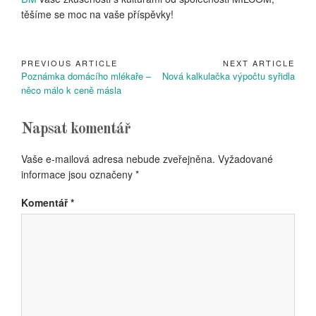
těšíme se moc na vaše příspěvky!
PREVIOUS ARTICLE
NEXT ARTICLE
Navigace
Previous
Next
Poznámka domácího mlékaře –
Nová kalkulačka výpočtu syřidla
pro
Article:
Article:
něco málo k ceně másla
příspěvek
Napsat komentář
Vaše e-mailová adresa nebude zveřejněna.
Vyžadované
informace jsou označeny
*
Komentář
*