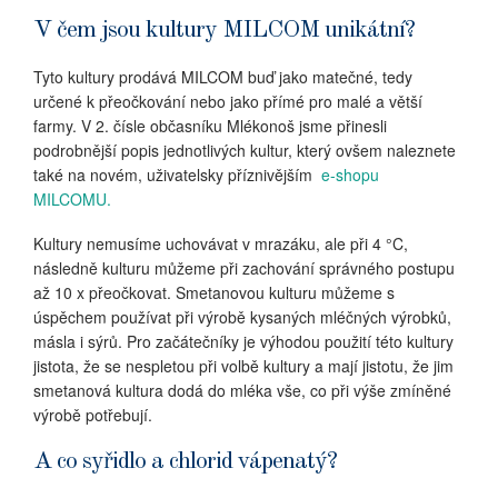
V čem jsou kultury MILCOM unikátní?
Tyto kultury prodává MILCOM buď jako matečné, tedy
určené k přeočkování nebo jako přímé pro malé a větší
farmy. V 2. čísle občasníku Mlékonoš jsme přinesli
podrobnější popis jednotlivých kultur, který ovšem naleznete
také na novém, uživatelsky příznivějším
e-shopu
MILCOMU.
Kultury nemusíme uchovávat v mrazáku, ale při 4 °C,
následně kulturu můžeme při zachování správného postupu
až 10 x přeočkovat. Smetanovou kulturu můžeme s
úspěchem používat při výrobě kysaných mléčných výrobků,
másla i sýrů. Pro začátečníky je výhodou použití této kultury
jistota, že se nespletou při volbě kultury a mají jistotu, že jim
smetanová kultura dodá do mléka vše, co při výše zmíněné
výrobě potřebují.
A co syřidlo a chlorid vápenatý?