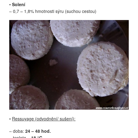
•
Solení
– 0,7 – 1,8% hmotnosti sýru (suchou cestou)
•
Ressuyage (odvodnění/ sušení):
– doba:
24 – 48 hod.
– teplota =
18 °C