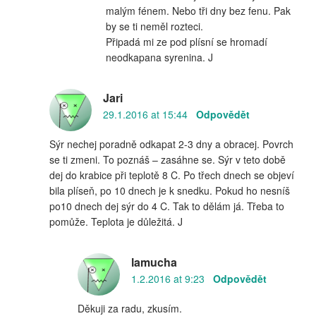
malým fénem. Nebo tři dny bez fenu. Pak
by se ti neměl rozteci.
Připadá mi ze pod plísní se hromadí
neodkapana syrenina. J
Jari
29.1.2016 at 15:44
Odpovědět
Sýr nechej poradně odkapat 2-3 dny a obracej. Povrch
se ti zmeni. To poznáš – zasáhne se. Sýr v teto době
dej do krabice při teplotě 8 C. Po třech dnech se objeví
bila plíseň, po 10 dnech je k snedku. Pokud ho nesníš
po10 dnech dej sýr do 4 C. Tak to dělám já. Třeba to
pomůže. Teplota je důležitá. J
lamucha
1.2.2016 at 9:23
Odpovědět
Děkuji za radu, zkusím.