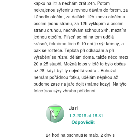
kapku na litr a nechám zrát 24h. Potom
nekrajenou sýřeninu rovnou dávám do forem, za
12hodin otočím, za dalších 12h znovu otočím a
osolím jednu stranu, za 12h vyklopím a osolím
stranu druhou, nechávám schnout 24h, mezitím
jednou otočím. Plíseň se mi na tom udělá
krásně, řekněme těch 9-10 dní je sýr krásný, a
pak se rozteče. Teplota při odkapání a při
výrábění se různí, dělám doma, takže něco mezi
20 a 25 stupňi. Možná letos v létě to bylo občas
až 28, když byli ty největší vedra…Bohužel
nemám pořádnou fotku, udělám nějakou až
budeme zase na jaře dojit (máme kozy). Na týto
fotce jsou sýry zhruba pětidenní.
Jari
1.2.2016 at 18:31
Odpovědět
24 hod na oschnuti je malo. 2 dny s