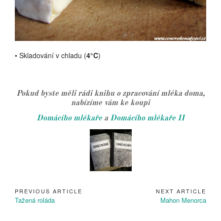
• Skladování v chladu (
4°C
)
Pokud byste měli rádi knihu o zpracování mléka doma,
nabízíme vám ke koupi
Domácího mlékaře
a
Domácího mlékaře II
PREVIOUS ARTICLE
NEXT ARTICLE
Navigace
Previous
Next
Tažená roláda
Mahon Menorca
pro
Article:
Article:
příspěvek