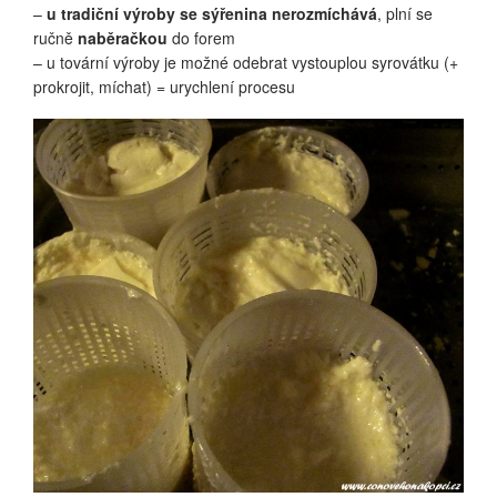
–
u tradiční výroby se sýřenina nerozmíchává
, plní se
ručně
naběračkou
do forem
– u tovární výroby je možné odebrat vystouplou syrovátku (+
prokrojit, míchat) = urychlení procesu