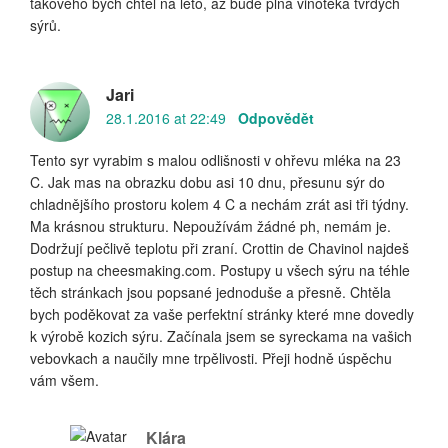
takového bych chtěl na léto, až bude plná vinotéka tvrdých
sýrů.
Jari
28.1.2016 at 22:49
Odpovědět
Tento syr vyrabim s malou odlišnosti v ohřevu mléka na 23
C. Jak mas na obrazku dobu asi 10 dnu, přesunu sýr do
chladnějšího prostoru kolem 4 C a nechám zrát asi tři týdny.
Ma krásnou strukturu. Nepoužívám žádné ph, nemám je.
Dodržují pečlivě teplotu při zraní. Crottin de Chavinol najdeš
postup na cheesmaking.com. Postupy u všech sýru na téhle
těch stránkach jsou popsané jednoduše a přesně. Chtěla
bych poděkovat za vaše perfektní stránky které mne dovedly
k výrobě kozich sýru. Začínala jsem se syreckama na vašich
vebovkach a naučily mne trpělivosti. Přeji hodně úspěchu
vám všem.
Klára