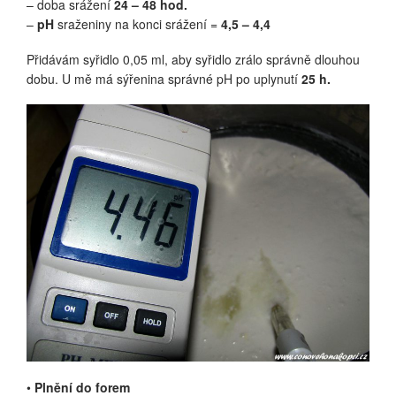
– doba srážení
24 – 48 hod.
–
pH
sraženiny na konci srážení =
4,5 – 4,4
Přidávám syřidlo 0,05 ml, aby syřidlo zrálo správně dlouhou
dobu. U mě má sýřenina správné pH po uplynutí
25 h.
•
Plnění do forem