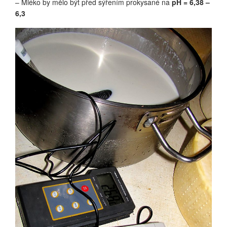
– Mléko by mělo být před sýřením prokysané na
pH = 6,38 –
6,3