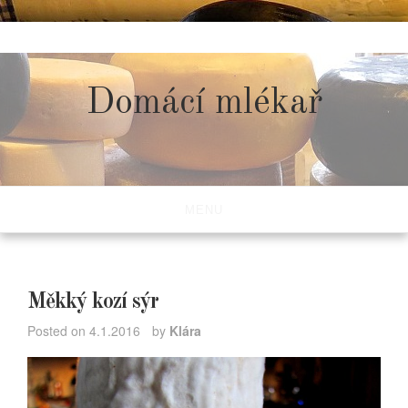
Skip
to
content
Domácí mlékař
MENU
Měkký kozí sýr
Posted on
4.1.2016
by
Klára