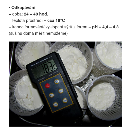
•
Odkapávání
– doba:
24 – 48 hod.
– teplota prostředí =
cca 18°C
– konec formování/ vyklopení sýrů z forem –
pH = 4,4 – 4,3
(sušinu doma měřit nemůžeme)