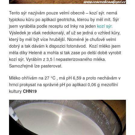
Tento sýr nazývám pouze velmi obecně – kozí sýr. nemá
typickou kůru po aplikaci geotricha, kterou by měl mít. Sýr
jsem vyráběla podle receptu od Inky na jeden
kozí sýr.
Výsledek je však nedokonalý, ať už se jedná o vzhled kůry,
který by měl být více hrubější. Nicméně je chuťově velmi
dobrý a tak dávám k dispozici fotonávod. Kozí mléko jsem
měla díky Heleně a mohla si tak zase po delší době vyrobit
kozí sýr. Vyrábím z 3,5 l nepasterizovaného mléka.
Samozřejmě lze pasterovat.
Mléko ohřívám na 27 °C , má pH 6,59 a proto nechávám v
hrnci prokysat na správné pH po aplikaci 0,06 g mezofilní
kultury
CHN19