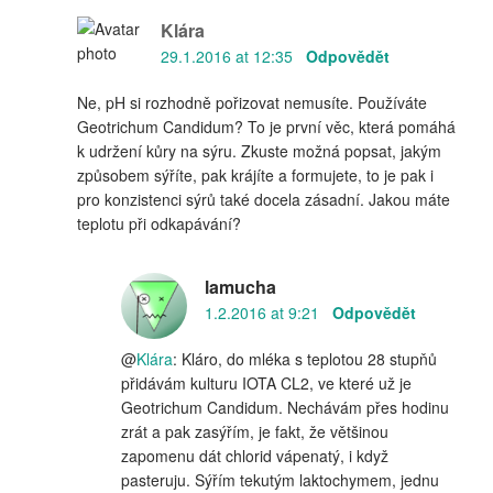
Klára
29.1.2016 at 12:35
Odpovědět
Ne, pH si rozhodně pořizovat nemusíte. Používáte
Geotrichum Candidum? To je první věc, která pomáhá
k udržení kůry na sýru. Zkuste možná popsat, jakým
způsobem sýříte, pak krájíte a formujete, to je pak i
pro konzistenci sýrů také docela zásadní. Jakou máte
teplotu při odkapávání?
lamucha
1.2.2016 at 9:21
Odpovědět
@
Klára
: Kláro, do mléka s teplotou 28 stupňů
přidávám kulturu IOTA CL2, ve které už je
Geotrichum Candidum. Nechávám přes hodinu
zrát a pak zasýřím, je fakt, že většinou
zapomenu dát chlorid vápenatý, i když
pasteruju. Sýřím tekutým laktochymem, jednu