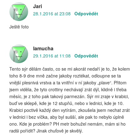
Jari
28.1.2016 at 23:08
Odpovědět
Ještě foto
lamucha
29.1.2016 at 11:08
Odpovědět
Tento sýr dělám často, co se mi akorát nedaří je to, že kolem
toho 8-9 dne mně začne jakoby roztékat, odloupne se ta
vnější plesnivá vrstva a ta vnitřní v ní jakoby „plave“. Přitom
jsem viděla, že tyto crottiny nechávají zrát dýl, klidně i třeba
měsíc, je z toho pak takový parmezán. Sýr mi zraje v krabici,
buď ve sklepě, kde je 12 stupňů, nebo v lednici, kde je 10.
Krabici poctivě každý den vytírám, zkoušela jsem nechat zrát
v lednici i bez víčka, aby byl sušší, ale pak to nebylo úplně
ono. Kde je problém? PH metr bohužel nemám, mám si ho
radši pořídit? Jinak chuťově je skvělý.