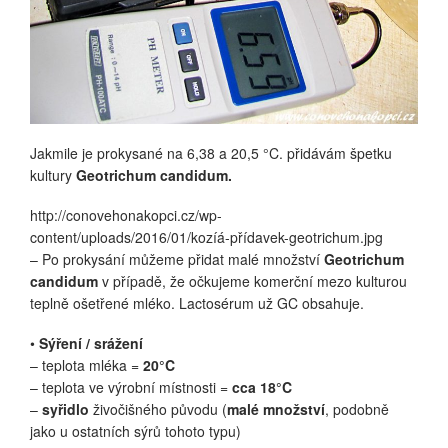
Jakmile je prokysané na 6,38 a 20,5 °C. přidávám špetku
kultury
Geotrichum candidum.
http://conovehonakopci.cz/wp-
content/uploads/2016/01/kozíá-přídavek-geotrichum.jpg
– Po prokysání můžeme přidat malé množství
Geotrichum
candidum
v případě, že očkujeme komerční mezo kulturou
teplně ošetřené mléko. Lactosérum už GC obsahuje.
•
Sýření / srážení
– teplota mléka =
20°C
– teplota ve výrobní místnosti =
cca 18°C
–
syřidlo
živočišného původu (
malé množství
, podobně
jako u ostatních sýrů tohoto typu)