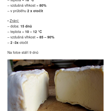
– vzdušná vlhkost =
80%
– v průběhu
2 x otočit
•
Zrání:
– doba:
15 dnů
– teplota =
10 – 12 °C
– vzdušná vlhkost =
85 – 90%
–
2 -3x
otočit
Na fotce stáří 9 dnů