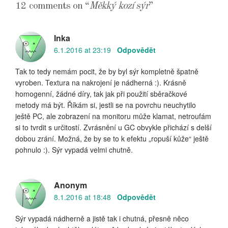
12 comments on “
Měkký kozí sýr
”
Inka
6.1.2016 at 23:19
Odpovědět
Tak to tedy nemám pocit, že by byl sýr kompletně špatně
vyroben. Textura na nakrojení je nádherná :). Krásně
homogenní, žádné díry, tak jak při použití sběračkové
metody má být. Říkám si, jestli se na povrchu neuchytilo
ještě PC, ale zobrazení na monitoru může klamat, netroufám
si to tvrdit s určitostí. Zvrásnění u GC obvykle přichází s delší
dobou zrání. Možná, že by se to k efektu „ropuší kůže“ ještě
pohnulo :). Sýr vypadá velmi chutně.
Anonym
8.1.2016 at 18:48
Odpovědět
Sýr vypadá nádherně a jistě tak i chutná, přesně něco