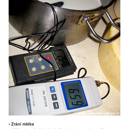
•
Zrání mléka