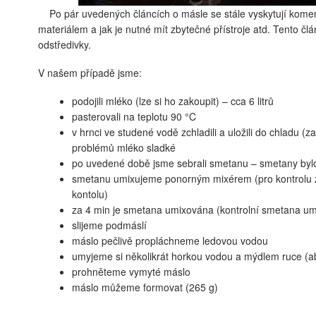
Po pár uvedených článcích o másle se stále vyskytují koment
materiálem a jak je nutné mít zbytečné přístroje atd. Tento čl
odstředivky.
V našem případě jsme:
podojili mléko (lze si ho zakoupit) – cca 6 litrů
pasterovali na teplotu 90 °C
v hrnci ve studené vodě zchladili a uložili do chladu (
problémů mléko sladké
po uvedené době jsme sebrali smetanu – smetany byl
smetanu umixujeme ponorným mixérem (pro kontrolu 
kontolu)
za 4 min je smetana umixována (kontrolní smetana um
slijeme podmáslí
máslo pečlivě propláchneme ledovou vodou
umyjeme si několikrát horkou vodou a mýdlem ruce (ab
prohněteme vymyté máslo
máslo můžeme formovat (265 g)