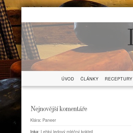
Skip
to
content
ÚVOD
ČLÁNKY
RECEPTURY
Nejnovější komentáře
Klára
:
Paneer
Inka
:
Lehký ledový mléčný koktejl