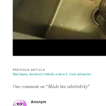
PREVIOUS ARTICLE
Navigace
Previous
Nad dopisy domácích mlékařů a téma 5. čísla občasníku
pro
Article:
příspěvek
One comment on “
Máslo bez odstředivky
”
Anonym