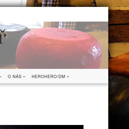
ř
O NÁS
HEROHERO/DM