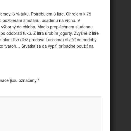
rsey, 6 % tuku. Potrebujem 3 litre. Ohrejem k 75
no pozbieram smotanu, usadenu na vrchu. V
e výborný do chleba. Madlo prepláchnem studenou
o odobratí tuku. Z litra urobím jogurty. Zvyšné 2 litre
v malom lise (tiež predáva Tescoma) stlačiť do podoby
ko tvaroh… Srvatka sa da vypiť, prípadne použiť na
mace jsou označeny
*