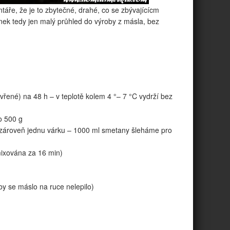
áře, že je to zbytečné, drahé, co se zbývajícícm
ánek tedy jen malý průhled do výroby z másla, bez
zavřené) na 48 h – v teplotě kolem 4 °– 7 °C vydrží bez
o 500 g
zároveň jednu várku – 1000 ml smetany šleháme pro
ixována za 16 min)
y se máslo na ruce nelepilo)