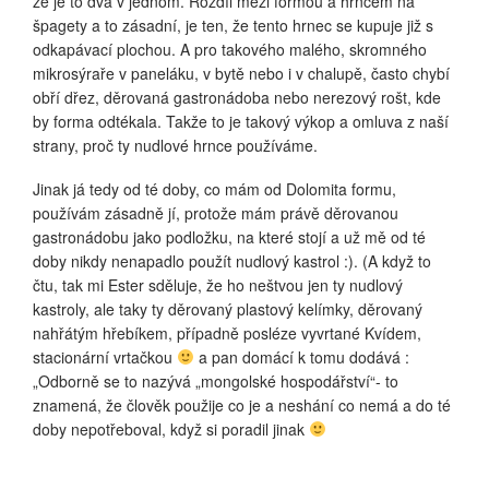
že je to dva v jednom. Rozdíl mezi formou a hrncem na
špagety a to zásadní, je ten, že tento hrnec se kupuje již s
odkapávací plochou. A pro takového malého, skromného
mikrosýraře v paneláku, v bytě nebo i v chalupě, často chybí
obří dřez, děrovaná gastronádoba nebo nerezový rošt, kde
by forma odtékala. Takže to je takový výkop a omluva z naší
strany, proč ty nudlové hrnce používáme.
Jinak já tedy od té doby, co mám od Dolomita formu,
používám zásadně jí, protože mám právě děrovanou
gastronádobu jako podložku, na které stojí a už mě od té
doby nikdy nenapadlo použít nudlový kastrol :). (A když to
čtu, tak mi Ester sděluje, že ho neštvou jen ty nudlový
kastroly, ale taky ty děrovaný plastový kelímky, děrovaný
nahřátým hřebíkem, případně posléze vyvrtané Kvídem,
stacionární vrtačkou
a pan domácí k tomu dodává :
„Odborně se to nazývá „mongolské hospodářství“- to
znamená, že člověk použije co je a neshání co nemá a do té
doby nepotřeboval, když si poradil jinak