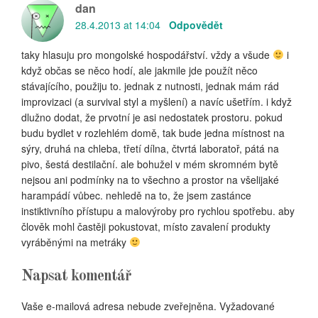
dan
28.4.2013 at 14:04
Odpovědět
taky hlasuju pro mongolské hospodářství. vždy a všude
i
když občas se něco hodí, ale jakmile jde použít něco
stávajícího, použiju to. jednak z nutnosti, jednak mám rád
improvizaci (a survival styl a myšlení) a navíc ušetřím. i když
dlužno dodat, že prvotní je asi nedostatek prostoru. pokud
budu bydlet v rozlehlém domě, tak bude jedna místnost na
sýry, druhá na chleba, třetí dílna, čtvrtá laboratoř, pátá na
pivo, šestá destilační. ale bohužel v mém skromném bytě
nejsou ani podmínky na to všechno a prostor na všelijaké
harampádí vůbec. nehledě na to, že jsem zastánce
instiktivního přístupu a malovýroby pro rychlou spotřebu. aby
člověk mohl častěji pokustovat, místo zavalení produkty
vyráběnými na metráky
Napsat komentář
Vaše e-mailová adresa nebude zveřejněna.
Vyžadované