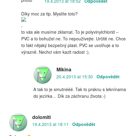
19.4.2013 at 18:52
Odpovědět
Díky moc za tip. Myslíte toto?
,
to vás ale musíme zklamat. To je polyvinylchlorid –
PVC a to bohužel ne. To nepoužívejte. Určitě ne. Chce
to fakt nějaký bezpečný plast. PVC se uvolňuje a to
výrazně. Nechci vám kazit radost :).
Mikina
20.4.2013 at 15:30
Odpovědět
A tak to je smutnééé. Tak to prsknu s leknínama
do jezírka… Dík za záchranu života:-)
dolomiti
19.4.2013 at 18:11
Odpovědět