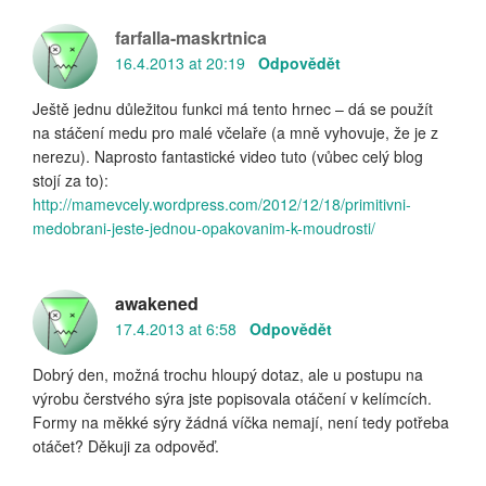
farfalla-maskrtnica
16.4.2013 at 20:19
Odpovědět
Ještě jednu důležitou funkci má tento hrnec – dá se použít
na stáčení medu pro malé včelaře (a mně vyhovuje, že je z
nerezu). Naprosto fantastické video tuto (vůbec celý blog
stojí za to):
http://mamevcely.wordpress.com/2012/12/18/primitivni-
medobrani-jeste-jednou-opakovanim-k-moudrosti/
awakened
17.4.2013 at 6:58
Odpovědět
Dobrý den, možná trochu hloupý dotaz, ale u postupu na
výrobu čerstvého sýra jste popisovala otáčení v kelímcích.
Formy na měkké sýry žádná víčka nemají, není tedy potřeba
otáčet? Děkuji za odpověď.