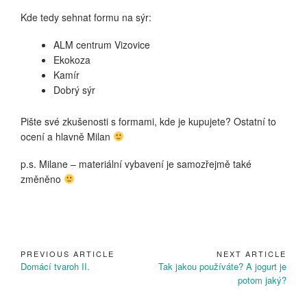
Kde tedy sehnat formu na sýr:
ALM centrum Vizovice
Ekokoza
Kamír
Dobrý sýr
Pište své zkušenosti s formami, kde je kupujete? Ostatní to
ocení a hlavně Milan
p.s. Milane – materiální vybavení je samozřejmě také
změněno
PREVIOUS ARTICLE
NEXT ARTICLE
Navigace
Previous
Next
Domácí tvaroh II.
Tak jakou používáte? A jogurt je
pro
Article:
Article:
potom jaký?
příspěvek