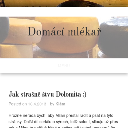
Skip
to
content
Domácí mlékař
MENU
Jak strašně štvu Dolomita :)
Posted on
16.4.2013
by
Klára
Hrozně nerada bych, aby Milan přestal radit a psát na tyto
stránky. Další díl seriálu o sýrech, totiž solení, slibuju už přes
rok a Milan to pečlivě hlídá a občas mě taktně upozorní, že