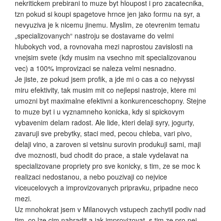
nekritickem prebirani to muze byt hloupost i pro zacatecnika,
tzn pokud si koupi spagetove hrnce jen jako formu na syr, a
nevyuziva je k nicemu jinemu. Myslim, ze otevrenim tematu
„specializovanych“ nastroju se dostavame do velmi
hlubokych vod, a rovnovaha mezi naprostou zavislosti na
vnejsim svete (kdy musim na vsechno mit specializovanou
vec) a 100% improvizaci se naleza velmi nesnadno.
Je jiste, ze pokud jsem profik, a jde mi o cas a co nejvyssi
miru efektivity, tak musim mit co nejlepsi nastroje, ktere mi
umozni byt maximalne efektivni a konkurenceschopny. Stejne
to muze byt i u vyznamneho konicka, kdy si spickovym
vybavenim delam radost. Ale lide, kteri delaji syry, jogurty,
zavaruji sve prebytky, staci med, pecou chleba, vari pivo,
delaji vino, a zaroven si vetsinu surovin produkuji sami, maji
dve moznosti, bud chodit do prace, a stale vydelavat na
specializovane propriety pro sve konicky, s tim, ze se moc k
realizaci nedostanou, a nebo pouzivaji co nejvice
viceucelovych a improvizovanych pripravku, pripadne neco
mezi.
Uz mnohokrat jsem v Milanovych vstupech zachytil podiv nad
tim, co lze cim nahradit a jak improvizovat, s tim ze pro nej