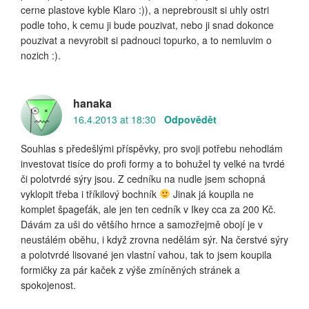
cerne plastove kyble Klaro :)), a neprebrousit si uhly ostri
podle toho, k cemu ji bude pouzivat, nebo ji snad dokonce
pouzivat a nevyrobit si padnouci topurko, a to nemluvim o
nozich :).
hanaka
16.4.2013 at 18:30
Odpovědět
Souhlas s předešlými příspěvky, pro svoji potřebu nehodlám
investovat tisíce do profi formy a to bohužel ty velké na tvrdé
či polotvrdé sýry jsou. Z cedníku na nudle jsem schopná
vyklopit třeba i tříkilový bochník
Jinak já koupila ne
komplet špageťák, ale jen ten cedník v Ikey cca za 200 Kč.
Dávám za uši do většího hrnce a samozřejmě obojí je v
neustálém oběhu, i když zrovna nedělám sýr. Na čerstvé sýry
a polotvrdé lisované jen vlastní vahou, tak to jsem koupila
formičky za pár kaček z výše zmíněných stránek a
spokojenost.