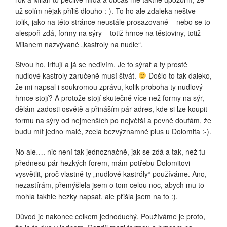
už solím nějak příliš dlouho :-). To ho ale zdaleka neštve
tolik, jako na této stránce neustále prosazované – nebo se to
alespoň zdá, formy na sýry – totiž hrnce na těstoviny, totiž
Milanem nazvývané „kastroly na nudle“.
Štvou ho, iritují a já se nedivím. Je to sýrař a ty prostě
nudlové kastroly zaručeně musí štvát.
Došlo to tak daleko,
že mi napsal i soukromou zprávu, kolik proboha ty nudlový
hrnce stojí? A protože stojí skutečně více než formy na sýr,
dělám zadosti osvětě a přináším pár adres, kde si lze koupit
formu na sýry od nejmenších po největší a pevně doufám, že
budu mít jedno malé, zcela bezvýznamné plus u Dolomita :-).
No ale…. nic není tak jednoznačně, jak se zdá a tak, než tu
přednesu pár hezkých forem, mám potřebu Dolomitovi
vysvětlit, proč vlastně ty „nudlové kastróly“ používáme. Ano,
nezastírám, přemýšlela jsem o tom celou noc, abych mu to
mohla takhle hezky napsat, ale přišla jsem na to :).
Důvod je nakonec celkem jednoduchý. Používáme je proto,