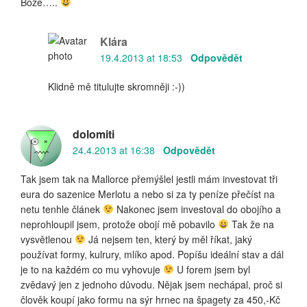
Bože…..
Klára
19.4.2013 at 18:53
Odpovědět
Klidně mě titulujte skromněji :-))
dolomiti
24.4.2013 at 16:38
Odpovědět
Tak jsem tak na Mallorce přemýšlel jestli mám investovat tři
eura do sazenice Merlotu a nebo si za ty peníze přečíst na
netu tenhle článek
Nakonec jsem investoval do obojího a
neprohloupil jsem, protože obojí mě pobavilo
Tak že na
vysvětlenou
Já nejsem ten, který by měl říkat, jaký
používat formy, kulrury, mlíko apod. Popíšu ideální stav a dál
je to na každém co mu vyhovuje
U forem jsem byl
zvědavý jen z jednoho důvodu. Nějak jsem nechápal, proč si
člověk koupí jako formu na sýr hrnec na špagety za 450,-Kč