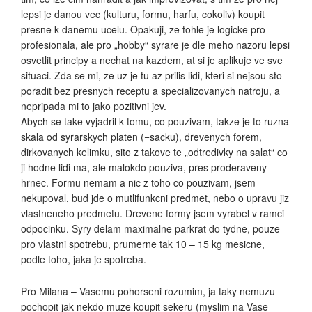
lepsi je danou vec (kulturu, formu, harfu, cokoliv) koupit
presne k danemu ucelu. Opakuji, ze tohle je logicke pro
profesionala, ale pro „hobby“ syrare je dle meho nazoru lepsi
osvetlit principy a nechat na kazdem, at si je aplikuje ve sve
situaci. Zda se mi, ze uz je tu az prilis lidi, kteri si nejsou sto
poradit bez presnych receptu a specializovanych natroju, a
nepripada mi to jako pozitivni jev.
Abych se take vyjadril k tomu, co pouzivam, takze je to ruzna
skala od syrarskych platen (=sacku), drevenych forem,
dirkovanych kelimku, sito z takove te „odtredivky na salat“ co
ji hodne lidi ma, ale malokdo pouziva, pres proderaveny
hrnec. Formu nemam a nic z toho co pouzivam, jsem
nekupoval, bud jde o mutlifunkcni predmet, nebo o upravu jiz
vlastneneho predmetu. Drevene formy jsem vyrabel v ramci
odpocinku. Syry delam maximalne parkrat do tydne, pouze
pro vlastni spotrebu, prumerne tak 10 – 15 kg mesicne,
podle toho, jaka je spotreba.
Pro Milana – Vasemu pohorseni rozumim, ja taky nemuzu
pochopit jak nekdo muze koupit sekeru (myslim na Vase