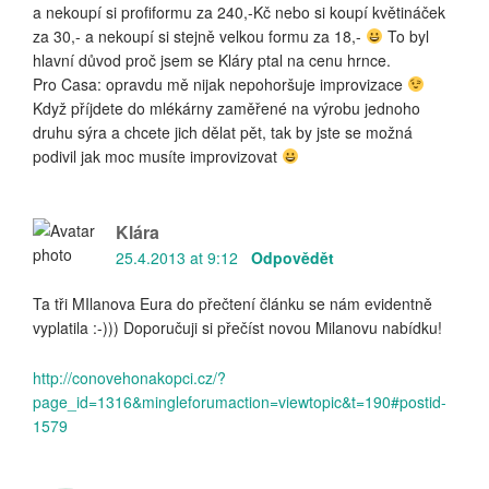
a nekoupí si profiformu za 240,-Kč nebo si koupí květináček
za 30,- a nekoupí si stejně velkou formu za 18,-
To byl
hlavní důvod proč jsem se Kláry ptal na cenu hrnce.
Pro Casa: opravdu mě nijak nepohoršuje improvizace
Když příjdete do mlékárny zaměřené na výrobu jednoho
druhu sýra a chcete jich dělat pět, tak by jste se možná
podivil jak moc musíte improvizovat
Klára
25.4.2013 at 9:12
Odpovědět
Ta tři MIlanova Eura do přečtení článku se nám evidentně
vyplatila :-))) Doporučuji si přečíst novou Milanovu nabídku!
http://conovehonakopci.cz/?
page_id=1316&mingleforumaction=viewtopic&t=190#postid-
1579