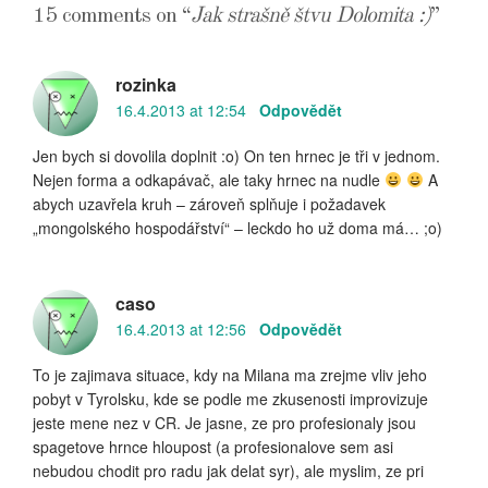
15 comments on “
Jak strašně štvu Dolomita :)
”
rozinka
16.4.2013 at 12:54
Odpovědět
Jen bych si dovolila doplnit :o) On ten hrnec je tři v jednom.
Nejen forma a odkapávač, ale taky hrnec na nudle
A
abych uzavřela kruh – zároveň splňuje i požadavek
„mongolského hospodářství“ – leckdo ho už doma má… ;o)
caso
16.4.2013 at 12:56
Odpovědět
To je zajimava situace, kdy na Milana ma zrejme vliv jeho
pobyt v Tyrolsku, kde se podle me zkusenosti improvizuje
jeste mene nez v CR. Je jasne, ze pro profesionaly jsou
spagetove hrnce hloupost (a profesionalove sem asi
nebudou chodit pro radu jak delat syr), ale myslim, ze pri