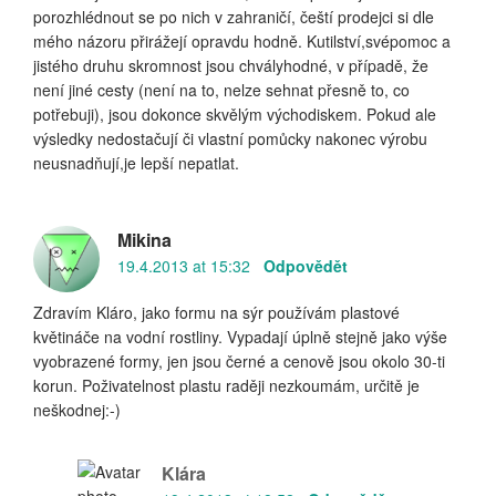
porozhlédnout se po nich v zahraničí, čeští prodejci si dle
mého názoru přirážejí opravdu hodně. Kutilství,svépomoc a
jistého druhu skromnost jsou chvályhodné, v případě, že
není jiné cesty (není na to, nelze sehnat přesně to, co
potřebuji), jsou dokonce skvělým východiskem. Pokud ale
výsledky nedostačují či vlastní pomůcky nakonec výrobu
neusnadňují,je lepší nepatlat.
Mikina
19.4.2013 at 15:32
Odpovědět
Zdravím Kláro, jako formu na sýr používám plastové
květináče na vodní rostliny. Vypadají úplně stejně jako výše
vyobrazené formy, jen jsou černé a cenově jsou okolo 30-ti
korun. Poživatelnost plastu raději nezkoumám, určitě je
neškodnej:-)
Klára