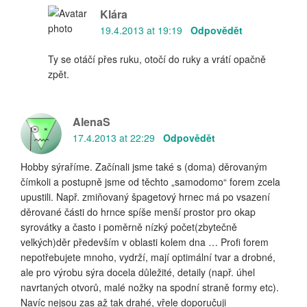
Klára
19.4.2013 at 19:19
Odpovědět
Ty se otáčí přes ruku, otočí do ruky a vrátí opačně
zpět.
AlenaS
17.4.2013 at 22:29
Odpovědět
Hobby sýraříme. Začínali jsme také s (doma) děrovaným
čímkoli a postupně jsme od těchto „samodomo“ forem zcela
upustili. Např. zmiňovaný špagetový hrnec má po vsazení
děrované části do hrnce spíše menší prostor pro okap
syrovátky a často i poměrně nízký počet(zbytečně
velkých)děr především v oblasti kolem dna … Profi forem
nepotřebujete mnoho, vydrží, mají optimální tvar a drobné,
ale pro výrobu sýra docela důležité, detaily (např. úhel
navrtaných otvorů, malé nožky na spodní straně formy etc).
Navíc nejsou zas až tak drahé, vřele doporučuji