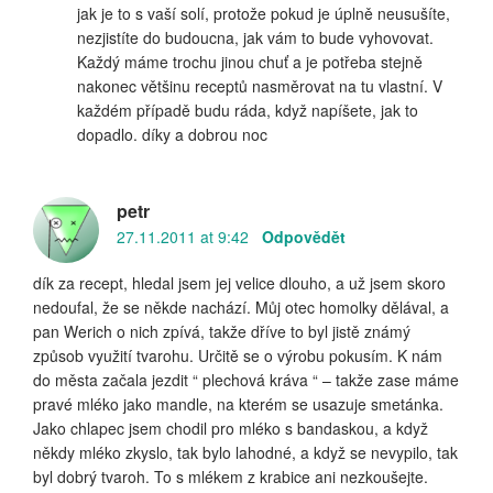
jak je to s vaší solí, protože pokud je úplně neusušíte,
nezjistíte do budoucna, jak vám to bude vyhovovat.
Každý máme trochu jinou chuť a je potřeba stejně
nakonec většinu receptů nasměrovat na tu vlastní. V
každém případě budu ráda, když napíšete, jak to
dopadlo. díky a dobrou noc
petr
27.11.2011 at 9:42
Odpovědět
dík za recept, hledal jsem jej velice dlouho, a už jsem skoro
nedoufal, že se někde nachází. Můj otec homolky dělával, a
pan Werich o nich zpívá, takže dříve to byl jistě známý
způsob využití tvarohu. Určitě se o výrobu pokusím. K nám
do města začala jezdit “ plechová kráva “ – takže zase máme
pravé mléko jako mandle, na kterém se usazuje smetánka.
Jako chlapec jsem chodil pro mléko s bandaskou, a když
někdy mléko zkyslo, tak bylo lahodné, a když se nevypilo, tak
byl dobrý tvaroh. To s mlékem z krabice ani nezkoušejte.