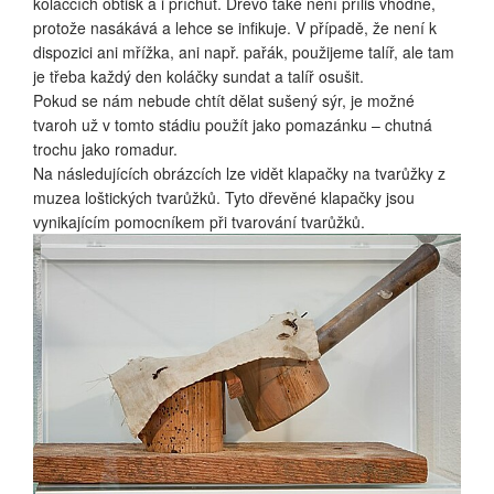
koláčcích obtisk a i příchuť. Dřevo také není příliš vhodně,
protože nasákává a lehce se infikuje. V případě, že není k
dispozici ani mřížka, ani např. pařák, použijeme talíř, ale tam
je třeba každý den koláčky sundat a talíř osušit.
Pokud se nám nebude chtít dělat sušený sýr, je možné
tvaroh už v tomto stádiu použít jako pomazánku – chutná
trochu jako romadur.
Na následujících obrázcích lze vidět klapačky na tvarůžky z
muzea loštických tvarůžků. Tyto dřevěné klapačky jsou
vynikajícím pomocníkem při tvarování tvarůžků.