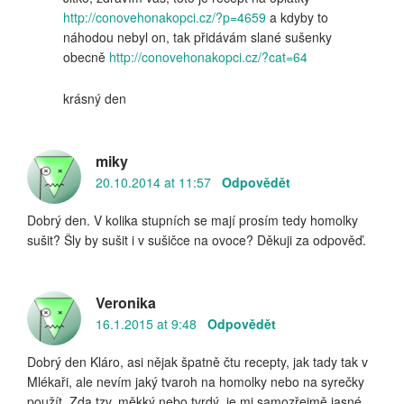
http://conovehonakopci.cz/?p=4659
a kdyby to
náhodou nebyl on, tak přidávám slané sušenky
obecně
http://conovehonakopci.cz/?cat=64
krásný den
miky
20.10.2014 at 11:57
Odpovědět
Dobrý den. V kolika stupních se mají prosím tedy homolky
sušit? Šly by sušit i v sušičce na ovoce? Děkuji za odpověď.
Veronika
16.1.2015 at 9:48
Odpovědět
Dobrý den Kláro, asi nějak špatně čtu recepty, jak tady tak v
Mlékaři, ale nevím jaký tvaroh na homolky nebo na syrečky
použít. Zda tzv. měkký nebo tvrdý, je mi samozřejmě jasné,