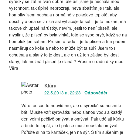
syrečky se zatím tváří dobře, ale asi jsme je nechala moc
vyschnout, tak úplně neprozrají, neva sbaštím je i tak, ale
homolky jsem nechala normálně v pokojové teplotě, aby
doschly a ona se z nich asi vytlačuje ta sůl – je to možné, má
takové chlupaté nárůstky, nevím, jestli to není plíseň, ale
myslím, že plíseň by byla vlhká, toto se sype pryč, když se na
homolek jen sáhne. Prosím o radu – je to plíseň a tím pádem
nasměruji do koše a nebo to může být ta sůl? Jsem to i
ochutnala a slaný to je dost, ale on už ten základ byl dost
slaný, tak možná i plíseň je slaná ? Prosím o radu díky moc
Věra
Klára
22.5.2013 at 22:28
Odpovědět
Věro, odsud to neuvidíme, ale u syrečků se nesmíte
bát. Musíte vzít syrovátku nebo slanou vodu a každý
den velmi pečlivě omývat a omývat. Pak udělají kůrku
a bude to lepší, ale i pak se musí neustále omývat.
Pořidte si na to kartáček, jen na sýr. S tím sušením je