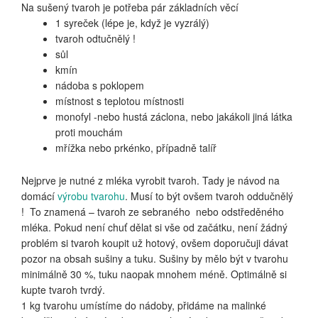
Na sušený tvaroh je potřeba pár základních věcí
1 syreček (lépe je, když je vyzrálý)
tvaroh odtučnělý !
sůl
kmín
nádoba s poklopem
místnost s teplotou místnosti
monofyl -nebo hustá záclona, nebo jakákoli jiná látka
proti mouchám
mřížka nebo prkénko, případně talíř
Nejprve je nutné z mléka vyrobit tvaroh. Tady je návod na
domácí
výrobu tvarohu
. Musí to být ovšem tvaroh oddučnělý
! To znamená – tvaroh ze sebraného nebo odstředěného
mléka. Pokud není chuť dělat si vše od začátku, není žádný
problém si tvaroh koupit už hotový, ovšem doporučuji dávat
pozor na obsah sušiny a tuku. Sušiny by mělo být v tvarohu
minimálně 30 %, tuku naopak mnohem méně. Optimálně si
kupte tvaroh tvrdý.
1 kg tvarohu umístíme do nádoby, přidáme na malinké