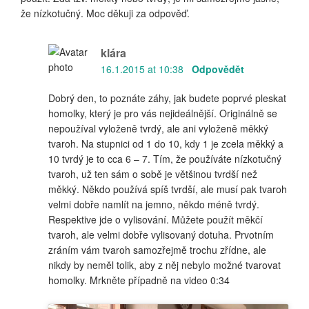
že nízkotučný. Moc děkuji za odpověď.
klára
16.1.2015 at 10:38
Odpovědět
Dobrý den, to poznáte záhy, jak budete poprvé pleskat
homolky, který je pro vás nejideálnější. Originálně se
nepoužíval vyloženě tvrdý, ale ani vyloženě měkký
tvaroh. Na stupnici od 1 do 10, kdy 1 je zcela měkký a
10 tvrdý je to cca 6 – 7. Tím, že používáte nízkotučný
tvaroh, už ten sám o sobě je většinou tvrdší než
měkký. Někdo používá spíš tvrdší, ale musí pak tvaroh
velmi dobře namlít na jemno, někdo méně tvrdý.
Respektive jde o vylisování. Můžete použít měkčí
tvaroh, ale velmi dobře vylisovaný dotuha. Prvotním
zráním vám tvaroh samozřejmě trochu zřídne, ale
nikdy by neměl tolik, aby z něj nebylo možné tvarovat
homolky. Mrkněte případně na video 0:34