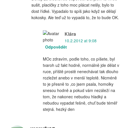
sušit, placičky z toho moc plácat nešly, bylo to
dost řídké. Vypadalo to spíš jako když se dělají
kokosky. Ale teď už to vypadá to, že to bude OK.
Klára
10.2.2012 at 9:08
Odpovědět
MOc zdravím, podle toho, co píšete, byl
tvaroh už fakt hodně, normálně jde dělat v
ruce, příště prostě nenechávat tak dlouho
rozležet anebo v menší teplotě. Nicméně
to je přesně to ,co jsem psala, homolky
snesou hodně a pokud vám nezáleží na
tom, že nakonec nebudou hladký a
nebudou vypadat fešně, chuť bude téměř
stejná. hezký den