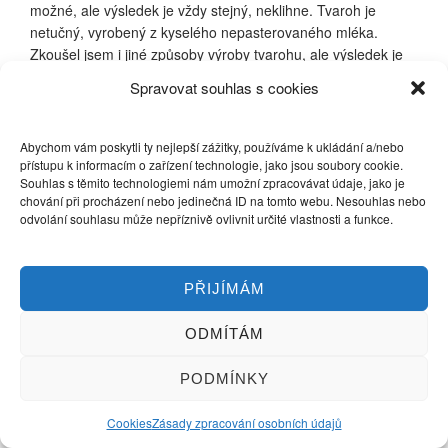
možné, ale výsledek je vždy stejný, neklihne. Tvaroh je
netučný, vyrobený z kyselého nepasterovaného mléka.
Zkoušel jsem i jiné způsoby výroby tvarohu, ale výsledek je
vždy stejný – neklihne. Můžete poradit?
Spravovat souhlas s cookies
Inka
Abychom vám poskytli ty nejlepší zážitky, používáme k ukládání a/nebo
20.11.2016 at 21:27
Odpovědět
přístupu k informacím o zařízení technologie, jako jsou soubory cookie.
Souhlas s těmito technologiemi nám umožní zpracovávat údaje, jako je
Dobrý den Jirko.
chování při procházení nebo jedinečná ID na tomto webu. Nesouhlas nebo
odvolání souhlasu může nepříznivě ovlivnit určité vlastnosti a funkce.
Na výrobu jste použil přímo odstředěné mléko?
Chtěl by jste vyrobit spíš klížák, nebo přímo syrečky?
PŘIJÍMÁM
Vzhledem k tomu, že jsem před časem zaznamenala
ODMÍTÁM
dotazy a neúspěšné pokusy výroby tvarůžků/ syrečků
z tvarohů z obchodu, trochu jsem se na problematiku v
létě zaměřila. Ono když na to přijde, tak se syrečky
PODMÍNKY
dají vyrobit z ledasčeho (podařilo se mi opakovaně
vyrobit i z UHT odtučněného mléka
. Akorát že
Cookies
Zásady zpracování osobních údajů
surovina musí být odtučněná a musí mít dostatečnou