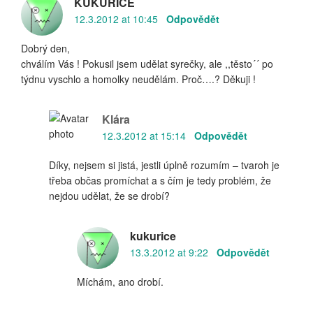
KUKUŘICE
12.3.2012 at 10:45
Odpovědět
Dobrý den,
chválím Vás ! Pokusil jsem udělat syrečky, ale ,,těsto´´ po
týdnu vyschlo a homolky neudělám. Proč….? Děkuji !
Klára
12.3.2012 at 15:14
Odpovědět
Díky, nejsem si jistá, jestli úplně rozumím – tvaroh je
třeba občas promíchat a s čím je tedy problém, že
nejdou udělat, že se drobí?
kukurice
13.3.2012 at 9:22
Odpovědět
Míchám, ano drobí.