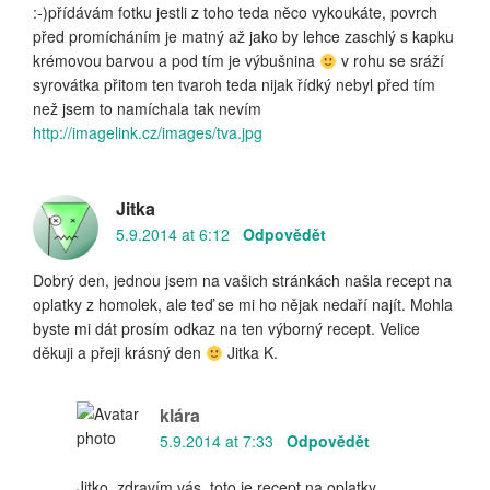
:-)přídávám fotku jestli z toho teda něco vykoukáte, povrch
před promícháním je matný až jako by lehce zaschlý s kapku
krémovou barvou a pod tím je výbušnina
v rohu se sráží
syrovátka přitom ten tvaroh teda nijak řídký nebyl před tím
než jsem to namíchala tak nevím
http://imagelink.cz/images/tva.jpg
Jitka
5.9.2014 at 6:12
Odpovědět
Dobrý den, jednou jsem na vašich stránkách našla recept na
oplatky z homolek, ale teď se mi ho nějak nedaří najít. Mohla
byste mi dát prosím odkaz na ten výborný recept. Velice
děkuji a přeji krásný den
Jitka K.
klára
5.9.2014 at 7:33
Odpovědět
Jitko, zdravím vás, toto je recept na oplatky