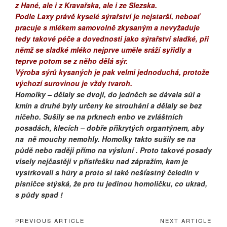
z Hané, ale i z Kravařska, ale i ze Slezska.
Podle Laxy právě kyselé sýrařství je nejstarší, neboať
pracuje s mlékem samovolně zkysaným a nevyžaduje
tedy takové péče a dovednosti jako sýrařství sladké, při
němž se sladké mléko nejprve uměle sráží syřidly a
teprve potom se z něho dělá sýr.
Výroba sýrů kysaných je pak velmi jednoduchá, protože
výchozí surovinou je vždy tvaroh.
Homolky – dělaly se dvojí, do jedněch se dávala sůl a
kmín a druhé byly určeny ke strouhání a dělaly se bez
ničeho. Sušily se na prknech enbo ve zvláštních
posadách, klecích – dobře přikrytých organtýnem, aby
na ně mouchy nemohly. Homolky takto sušily se na
půdě nebo raději přímo na výsluní . Proto takové posady
visely nejčastěji v přístřešku nad zápražím, kam je
vystrkovali s hůry a proto si také nešťastný čeledín v
písničce stýská, že pro tu jedinou homoličku, co ukrad,
s půdy spad !
PREVIOUS ARTICLE
NEXT ARTICLE
Navigace