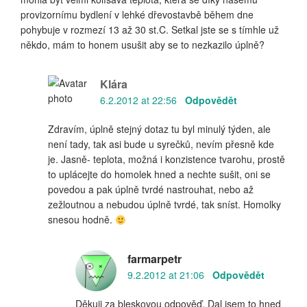
provizornímu bydlení v lehké dřevostavbě během dne
pohybuje v rozmezí 13 až 30 st.C. Setkal jste se s tímhle už
někdo, mám to honem usušit aby se to nezkazilo úplně?
Klára
6.2.2012 at 22:56
Odpovědět
Zdravím, úplně stejný dotaz tu byl minulý týden, ale
není tady, tak asi bude u syrečků, nevím přesně kde
je. Jasně- teplota, možná i konzistence tvarohu, prostě
to uplácejte do homolek hned a nechte sušit, oni se
povedou a pak úplně tvrdé nastrouhat, nebo až
zežloutnou a nebudou úplně tvrdé, tak sníst. Homolky
snesou hodně.
farmarpetr
9.2.2012 at 21:06
Odpovědět
Děkuji za bleskovou odpověď. Dal jsem to hned