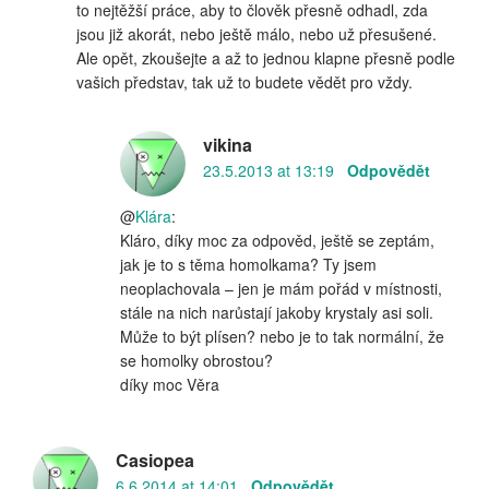
to nejtěžší práce, aby to člověk přesně odhadl, zda
jsou již akorát, nebo ještě málo, nebo už přesušené.
Ale opět, zkoušejte a až to jednou klapne přesně podle
vašich představ, tak už to budete vědět pro vždy.
vikina
23.5.2013 at 13:19
Odpovědět
@
Klára
:
Kláro, díky moc za odpověd, ještě se zeptám,
jak je to s těma homolkama? Ty jsem
neoplachovala – jen je mám pořád v místnosti,
stále na nich narůstají jakoby krystaly asi soli.
Může to být plísen? nebo je to tak normální, že
se homolky obrostou?
díky moc Věra
Casiopea
6.6.2014 at 14:01
Odpovědět