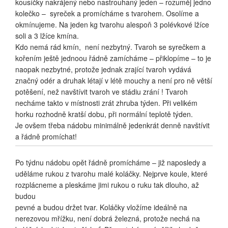
kousíčky nakrájený nebo nastrouhaný jeden – rozuměj jedno
kolečko – syreček a promícháme s tvarohem. Osolíme a
okmínujeme. Na jeden kg tvarohu alespoň 3 polévkové lžíce
soli a 3 lžíce kmína.
Kdo nemá rád kmín, není nezbytný. Tvaroh se syrečkem a
kořením ještě jednoou řádně zamícháme – přiklopíme – to je
naopak nezbytné, protože jednak zrající tvaroh vydává
značný odér a druhak létají v létě mouchy a není pro ně větší
potěšení, než navštívit tvaroh ve stádiu zrání ! Tvaroh
necháme takto v místnosti zrát zhruba týden. Při velikém
horku rozhodně kratší dobu, při normální teplotě týden.
Je ovšem třeba nádobu minimálně jedenkrát denně navštívit
a řádně promíchat!
Po týdnu nádobu opět řádně promícháme – již naposledy a
uděláme rukou z tvarohu malé koláčky. Nejprve koule, které
rozplácneme a pleskáme jimi rukou o ruku tak dlouho, až
budou
pevné a budou držet tvar. Koláčky vložíme ideálně na
nerezovou mřížku, není dobrá železná, protože nechá na