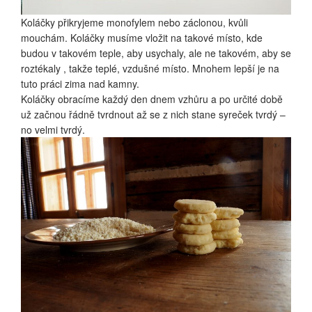
Koláčky přikryjeme monofylem nebo záclonou, kvůli
mouchám. Koláčky musíme vložit na takové místo, kde
budou v takovém teple, aby usychaly, ale ne takovém, aby se
roztékaly , takže teplé, vzdušné místo. Mnohem lepší je na
tuto práci zima nad kamny.
Koláčky obracíme každý den dnem vzhůru a po určité době
už začnou řádně tvrdnout až se z nich stane syreček tvrdý –
no velmi tvrdý.