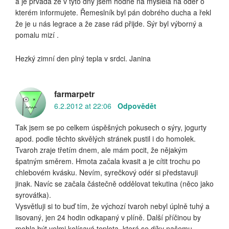
a je prvada že v tyto dny jsem hodně na myslela na odér o
kterém informujete. Řemeslník byl pán dobrého ducha a řekl
že je u nás legrace a že zase rád přijde. Sýr byl výborný a
pomalu mizí .
Hezký zimní den plný tepla v srdci. Janina
farmarpetr
6.2.2012 at 22:06
Odpovědět
Tak jsem se po celkem úspěšných pokusech o sýry, jogurty
apod. podle těchto skvělých stránek pustil i do homolek.
Tvaroh zraje třetím dnem, ale mám pocit, že nějakým
špatným směrem. Hmota začala kvasit a je cítit trochu po
chlebovém kvásku. Nevím, syrečkový odér si představuji
jinak. Navíc se začala částečně oddělovat tekutina (něco jako
syrovátka).
Vysvětluji si to buď tím, že výchozí tvaroh nebyl úplně tuhý a
lisovaný, jen 24 hodin odkapaný v plíně. Další příčinou by
mohla být velmi kolísavá teplota, která se díky našemu