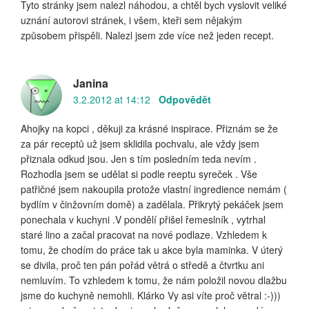
Tyto stránky jsem nalezl náhodou, a chtěl bych vyslovit veliké
uznání autorovi stránek, i všem, kteři sem nějakým
způsobem přispěli. Nalezl jsem zde více než jeden recept.
Janina
3.2.2012 at 14:12
Odpovědět
Ahojky na kopci , děkuji za krásné inspirace. Přiznám se že
za pár receptů už jsem sklidila pochvalu, ale vždy jsem
přiznala odkud jsou. Jen s tím posledním teda nevím .
Rozhodla jsem se udělat si podle reeptu syreček . Vše
patřičné jsem nakoupila protože vlastní ingredience nemám (
bydlím v činžovním domě) a zadělala. Přikrytý pekáček jsem
ponechala v kuchyni .V pondělí přišel řemeslník , vytrhal
staré lino a začal pracovat na nové podlaze. Vzhledem k
tomu, že chodím do práce tak u akce byla maminka. V úterý
se divila, proč ten pán pořád větrá o středě a čtvrtku ani
nemluvím. To vzhledem k tomu, že nám položil novou dlažbu
jsme do kuchyně nemohli. Klárko Vy asi víte proč větral :-)))