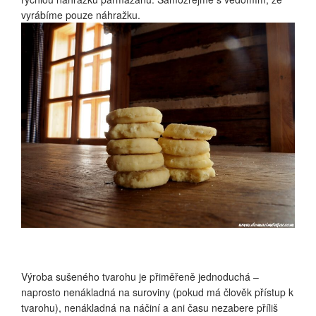
vyrábíme pouze náhražku.
Výroba sušeného tvarohu je přiměřeně jednoduchá –
naprosto nenákladná na suroviny (pokud má člověk přístup k
tvarohu), nenákladná na náčiní a ani času nezabere příliš