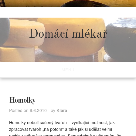
Skip
to
content
Domácí mlékař
MENU
Homolky
Posted on
9.6.2010
by
Klára
Homolky neboli sušený tvaroh – vynikající možnost, jak
zpracovat tvaroh „na potom“ a také jak si udělat velmi
rychlou náhražku parmazánu. Samozřejmě s vědomím, že