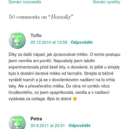
Previous
Next
Domácí mozzarella
Domácí syrečky
pro
Article:
Article:
příspěvek
50 comments on “
Homolky
”
Toffo
25.12.2010 at 13:58
Odpovědět
Díky za další nápad, jak zpracovávat mléko. O tomto postupu
jsem neměla ani ponětí. Naposledy jsem takdto
experimentovala před šesti lety, o dovolené, to ještě u strejdy
bylo k dostání čerstvé mléko od farmáře. Strejda si běžně
vyráběl tvaroh a já se v dovolenkovém nadšení na to vrhla
taky. Ale s převařeného mléka. Do rána mi vzniklo něco
hrudkovitého, co jsem opaprikovala, osolila a v nadšení
vydávala za cottage. Bylo to dobré
Petra
30.8.2011 at 20:51
Odpovědět