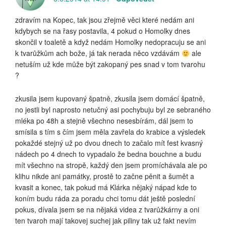
zdravím na Kopec, tak jsou zřejmě věci které nedám ani
kdybych se na řasy postavila, 4 pokud o Homolky dnes
skončil v toaletě a když nedám Homolky nedopracuju se ani
k tvarůžkům ach bože, já tak nerada něco vzdávám
ale
netuším už kde může být zakopaný pes snad v tom tvarohu
?
zkusila jsem kupovaný špatně, zkusila jsem domácí špatně,
no jestli byl naprosto netučný asi pochybuju byl ze sebraného
mléka po 48h a stejně všechno nesesbírám, dál jsem to
smísila s tím s čím jsem měla zavřela do krabice a výsledek
pokaždé stejný už po dvou dnech to začalo mít fest kvasný
nádech po 4 dnech to vypadalo že bedna bouchne a budu
mít všechno na stropě, každý den jsem promíchávala ale po
klihu nikde ani památky, prostě to začne pěnit a šumět a
kvasit a konec, tak pokud má Klárka nějaký nápad kde to
koním budu ráda za poradu chci tomu dát ještě poslední
pokus, dívala jsem se na nějaká videa z tvarůžkárny a oni
ten tvaroh mají takovej suchej jak piliny tak už fakt nevím