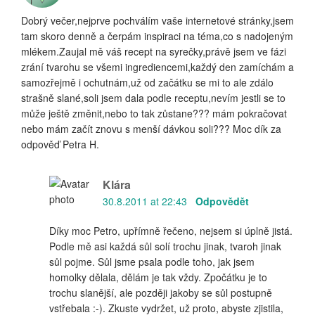
Dobrý večer,nejprve pochválím vaše internetové stránky,jsem
tam skoro denně a čerpám inspiraci na téma,co s nadojeným
mlékem.Zaujal mě váš recept na syrečky,právě jsem ve fázi
zrání tvarohu se všemi ingrediencemi,každý den zamíchám a
samozřejmě i ochutnám,už od začátku se mi to ale zdálo
strašně slané,soli jsem dala podle receptu,nevím jestli se to
může ještě změnit,nebo to tak zůstane??? mám pokračovat
nebo mám začít znovu s menší dávkou soli??? Moc dík za
odpověď Petra H.
Klára
30.8.2011 at 22:43
Odpovědět
Díky moc Petro, upřímně řečeno, nejsem si úplně jistá.
Podle mě asi každá sůl solí trochu jinak, tvaroh jinak
sůl pojme. Sůl jsme psala podle toho, jak jsem
homolky dělala, dělám je tak vždy. Zpočátku je to
trochu slanější, ale později jakoby se sůl postupně
vstřebala :-). Zkuste vydržet, už proto, abyste zjistila,