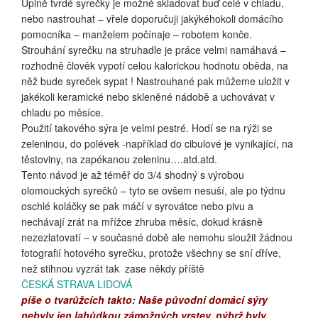
Úplně tvrdé syrečky je možné skladovat buď celé v chladu,
nebo nastrouhat – vřele doporučuji jakýkéhokoli domácího
pomocníka – manželem počínaje – robotem konče.
Strouhání syrečku na struhadle je práce velmi namáhavá –
rozhodně člověk vypotí celou kalorickou hodnotu oběda, na
něž bude syreček sypat ! Nastrouhané pak můžeme uložit v
jakékoli keramické nebo skleněné nádobě a uchovávat v
chladu po měsíce.
Použití takového sýra je velmi pestré. Hodí se na rýži se
zeleninou, do polévek -například do cibulové je vynikající, na
těstoviny, na zapékanou zeleninu….atd.atd.
Tento návod je až téměř do 3/4 shodný s výrobou
olomouckých syrečků – tyto se ovšem nesuší, ale po týdnu
oschlé koláčky se pak máčí v syrovátce nebo pivu a
nechávají zrát na mřížce zhruba měsíc, dokud krásně
nezezlatovatí – v současné době ale nemohu sloužit žádnou
fotografií hotového syrečku, protože všechny se sní dříve,
než stihnou vyzrát tak zase někdy příště
ČESKÁ STRAVA LIDOVÁ
píše o tvarůžcích takto: Naše původní domácí sýry
nebyly jen lahůdkou zámožných vrstev, nýbrž byly