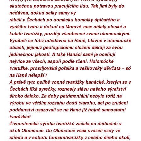
skutečnou potravou pracujícího lidu. Tak jimi byly do
nedávna, dokud selky samy vy
ráběli v Čechách po domácku homolky špičatého a
vyššího tvaru a dokud na Moravě zase dělaly ploské a
kulaté tvarůžky, později všeobecně zvané olomouckými.
Vyráběli se totiž odedávna na Hané, hlavně v olomoucké
oblasti, jejímuž geologickému složení děkují za svou
jedinečnou jakostl. A také Hanáci sami je oceňují
nejvíce ze všech, aspoň podle rčení: Holomócké
tvaružke, prostijovská gořalka a veškovsky děvčata – só
na Hané nélepší !
A právě tyto nelibě vonné tvarůžky hanácké, kterým se v
Čechách říká syrečky, roznesly slávu našeho sýrařství
široko daleko. Za doby patrimoniální nebylo totiž na
výrobu ve větším rozsahu dosti tvarohu, ael po zrušení
poddanství usazovali se na Hané již hojně samostatní
tvarůžkáři.
Živnostenská výroba tvarůžků začala po dědinách v
okolí Olomouce. Do Olomouce však sváželi vždy ve
středu a v sobotu formanitvarůžky z celého širého okolí,