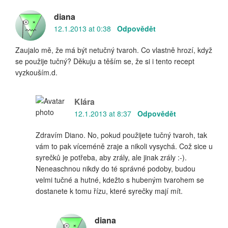
diana
12.1.2013 at 0:38
Odpovědět
Zaujalo mě, že má být netučný tvaroh. Co vlastně hrozí, když
se použije tučný? Děkuju a těším se, že si i tento recept
vyzkouším.d.
Klára
12.1.2013 at 8:37
Odpovědět
Zdravím Diano. No, pokud použijete tučný tvaroh, tak
vám to pak víceméně zraje a nikoli vysychá. Což sice u
syrečků je potřeba, aby zrály, ale jinak zrály :-).
Neneaschnou nikdy do té správné podoby, budou
velmi tučné a hutné, kdežto s hubeným tvarohem se
dostanete k tomu řízu, které syrečky mají mít.
diana