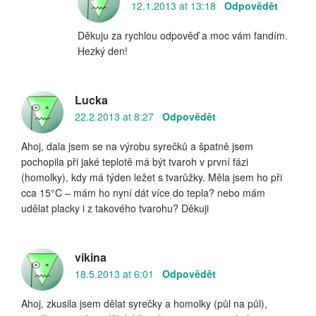
12.1.2013 at 13:18
Odpovědět
Děkuju za rychlou odpověď a moc vám fandím.
Hezký den!
Lucka
22.2.2013 at 8:27
Odpovědět
Ahoj, dala jsem se na výrobu syrečků a špatně jsem
pochopila při jaké teplotě má být tvaroh v první fázi
(homolky), kdy má týden ležet s tvarůžky. Měla jsem ho při
cca 15°C – mám ho nyní dát více do tepla? nebo mám
udělat placky i z takového tvarohu? Děkuji
vikina
18.5.2013 at 6:01
Odpovědět
Ahoj, zkusila jsem dělat syrečky a homolky (půl na půl),