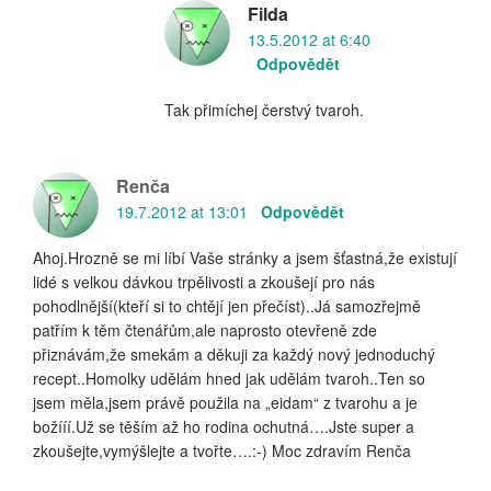
Filda
13.5.2012 at 6:40
Odpovědět
Tak přimíchej čerstvý tvaroh.
Renča
19.7.2012 at 13:01
Odpovědět
Ahoj.Hrozně se mi líbí Vaše stránky a jsem šťastná,že existují
lidé s velkou dávkou trpělivosti a zkoušejí pro nás
pohodlnější(kteří si to chtějí jen přečíst)..Já samozřejmě
patřím k těm čtenářům,ale naprosto otevřeně zde
přiznávám,že smekám a děkuji za každý nový jednoduchý
recept..Homolky udělám hned jak udělám tvaroh..Ten so
jsem měla,jsem právě použila na „eidam“ z tvarohu a je
božííí.Už se těším až ho rodina ochutná….Jste super a
zkoušejte,vymýšlejte a tvořte….:-) Moc zdravím Renča