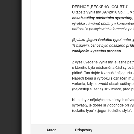
DEFINICE „ŘECKÉHO JOGURTU“
Citace z Vyhlášky 397/2016 Sb.: …
§ 
,
obsah sušiny odebráním syrovátky
výrobku záměrně přidány v koncentro
nařízení o poskytování informací o po
(6) Jako „
“ nebo „
jogurt řeckého typu
% bílkovin, čehož bylo dosaženo
přid
.
…
zahájením kysacího procesu
Z výše uvedené vyhlášky je jasně pat
u kterého byla odstraněna část syrov
plátně. Tím dojde k zahuštění jogurtu 
Naproti tomu u výrobku s označením „
varianta, kdy se zvedá obsah sušiny 
(nejčastěji sušené) už v mléce, před 
Komu by z nějakých neznámých důvodů 
syrovátky, je dobré si v obchodě při vý
řeckého typu“ / „jogurt řeckého stylu“.
Autor
Příspěvky