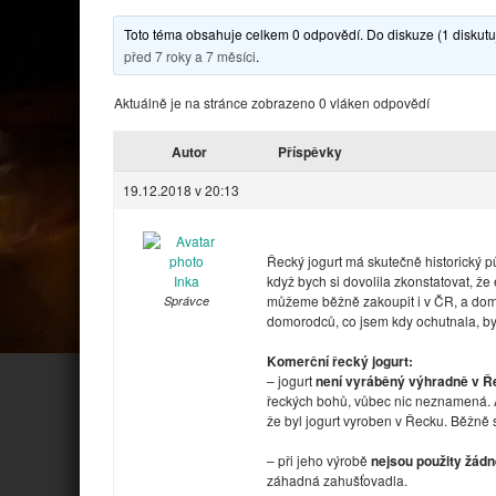
Toto téma obsahuje celkem 0 odpovědí. Do diskuze (1 diskutuj
před 7 roky a 7 měsíci
.
Aktuálně je na stránce zobrazeno 0 vláken odpovědí
Autor
Příspěvky
19.12.2018 v 20:13
Řecký jogurt má skutečně historický p
Inka
když bych si dovolila zkonstatovat, ž
můžeme běžně zakoupit i v ČR, a dom
Správce
domorodců, co jsem kdy ochutnala, by
Komerční řecký jogurt:
– jogurt
není vyráběný výhradně v Ř
řeckých bohů, vůbec nic neznamená. A
že byl jogurt vyroben v Řecku. Běžně 
– při jeho výrobě
nejsou použity žád
záhadná zahušťovadla.