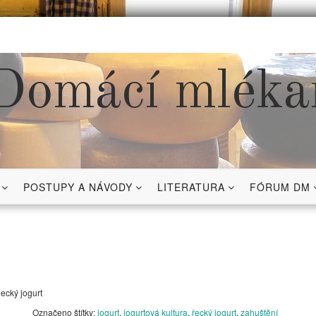
Domácí mléka
POSTUPY A NÁVODY
LITERATURA
FÓRUM DM
ecký jogurt
Označeno štítky:
jogurt
,
jogurtová kultura
,
řecký jogurt
,
zahuštění