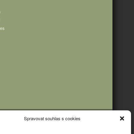
a
i
ies
Spravovat souhlas s cookies