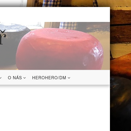
ř
O NÁS
HEROHERO/DM