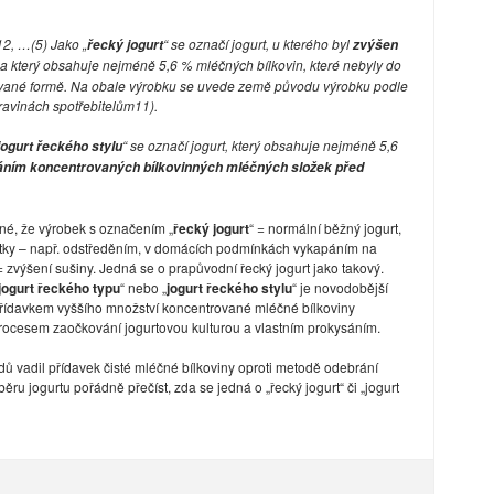
12, …(5) Jako „
“ se označí jogurt, u kterého byl
řecký jogurt
zvýšen
 a který obsahuje nejméně 5,6 % mléčných bílkovin, které nebyly do
vané formě. Na obale výrobku se uvede země původu výrobku podle
travinách spotřebitelům11).
“ se označí jogurt, který obsahuje nejméně 5,6
jogurt řeckého stylu
áním koncentrovaných bílkovinných mléčných složek před
rné, že výrobek s označením „
řecký jogurt
“ = normální běžný jogurt,
átky – např. odstředěním, v domácích podmínkách vykapáním na
= zvýšení sušiny. Jedná se o prapůvodní řecký jogurt jako takový.
jogurt řeckého typu
“ nebo „
jogurt řeckého stylu
“ je novodobější
přídavkem vyššího množství koncentrované mléčné bílkoviny
procesem zaočkování jogurtovou kulturou a vlastním prokysáním.
vadil přídavek čisté mléčné bílkoviny oproti metodě odebrání
běru jogurtu pořádně přečíst, zda se jedná o „řecký jogurt“ či „jogurt