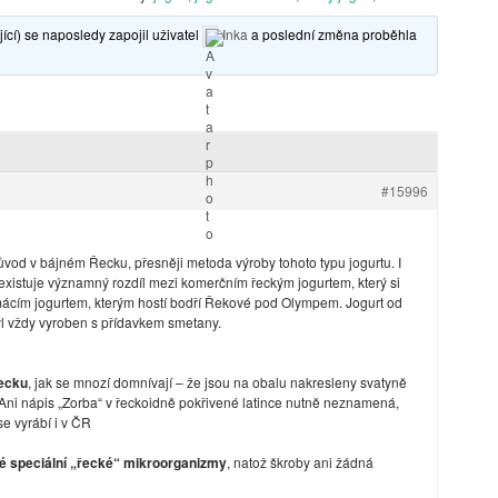
ící) se naposledy zapojil uživatel
Inka
a poslední změna proběhla
#15996
ůvod v bájném Řecku, přesněji metoda výroby tohoto typu jogurtu. I
e existuje významný rozdíl mezi komerčním řeckým jogurtem, který si
ácím jogurtem, kterým hostí bodří Řekové pod Olympem. Jogurt od
l vždy vyroben s přídavkem smetany.
ecku
, jak se mnozí domnívají – že jsou na obalu nakresleny svatyně
ni nápis „Zorba“ v řeckoidně pokřivené latince nutně neznamená,
se vyrábí i v ČR
né speciální „řecké“ mikroorganizmy
, natož škroby ani žádná