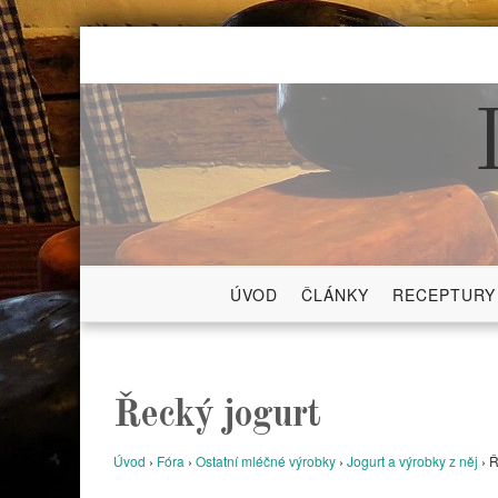
Skip
to
content
ÚVOD
ČLÁNKY
RECEPTURY
Řecký jogurt
Úvod
›
Fóra
›
Ostatní mléčné výrobky
›
Jogurt a výrobky z něj
›
Ř